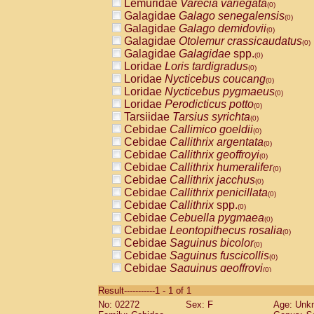
Lemuridae
Varecia variegata
(0)
Galagidae
Galago senegalensis
(0)
Galagidae
Galago demidovii
(0)
Galagidae
Otolemur crassicaudatus
(0)
Galagidae
Galagidae
spp.
(0)
Loridae
Loris tardigradus
(0)
Loridae
Nycticebus coucang
(0)
Loridae
Nycticebus pygmaeus
(0)
Loridae
Perodicticus potto
(0)
Tarsiidae
Tarsius syrichta
(0)
Cebidae
Callimico goeldii
(0)
Cebidae
Callithrix argentata
(0)
Cebidae
Callithrix geoffroyi
(0)
Cebidae
Callithrix humeralifer
(0)
Cebidae
Callithrix jacchus
(0)
Cebidae
Callithrix penicillata
(0)
Cebidae
Callithrix
spp.
(0)
Cebidae
Cebuella pygmaea
(0)
Cebidae
Leontopithecus rosalia
(0)
Cebidae
Saguinus bicolor
(0)
Cebidae
Saguinus fuscicollis
(0)
Cebidae
Saguinus geoffroyi
(0)
Cebidae
Saguinus imperator
(0)
Result-----------1 - 1 of 1
Cebidae
Saguinus labiatus
(0)
No: 02272
Sex: F
Age: Unk
Cebidae
Saguinus leucopus
(0)