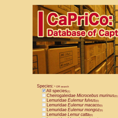
Species:
* OR search
All species
(1)
Cheirogaleidae
Microcebus murinus
(0)
Lemuridae
Eulemur fulvus
(0)
Lemuridae
Eulemur macaco
(0)
Lemuridae
Eulemur mongoz
(0)
Lemuridae
Lemur catta
(0)