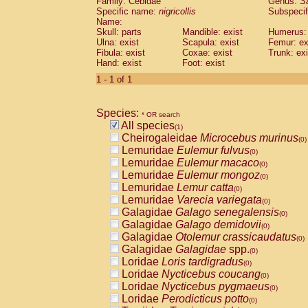
Family: Cebidae
Genus:
S
Cebidae
Saguinus midas
(0)
Specific name:
nigricollis
Subspecif
Cebidae
Saguinus mystax
(0)
Name:
Cebidae
Saguinus nigricollis
Skull: parts
Mandible: exist
(1)
Humerus: 
Cebidae
Saguinus oedipus
Ulna: exist
Scapula: exist
Femur: ex
(0)
Fibula: exist
Coxae: exist
Trunk: exi
Cebidae
Saguinus weddelli
(0)
Hand: exist
Foot: exist
Cebidae
Saguinus
spp.
(0)
Cebidae
Aotus trivirgatus
1 - 1 of 1
(0)
Cebidae
Cebus albifrons
(0)
Cebidae
Cebus apella
(0)
Species:
Cebidae
Cebus capucinus
* OR search
(0)
All species
Cebidae
Cebus nigrivittatus
(1)
(0)
Cheirogaleidae
Microcebus murinus
Cebidae
Cebus
spp.
(0)
(0)
Lemuridae
Eulemur fulvus
Cebidae
Saimiri boliviensis
(0)
(0)
Lemuridae
Eulemur macaco
Cebidae
Saimiri sciureus
(0)
(0)
Lemuridae
Eulemur mongoz
Atelidae
Alouatta caraya
(0)
(0)
Lemuridae
Lemur catta
Atelidae
Alouatta fusca
(0)
(0)
Lemuridae
Varecia variegata
Atelidae
Alouatta seniculus
(0)
(0)
Galagidae
Galago senegalensis
Atelidae
Alouatta
spp.
(0)
(0)
Galagidae
Galago demidovii
Atelidae
Ateles belzebuth
(0)
(0)
Galagidae
Otolemur crassicaudatus
Atelidae
Ateles geoffroyi
(0)
(0)
Galagidae
Galagidae
spp.
Atelidae
Ateles paniscus
(0)
(0)
Loridae
Loris tardigradus
Atelidae
Ateles
spp.
(0)
(0)
Loridae
Nycticebus coucang
Atelidae
Lagothrix lagothricha
(0)
(0)
Loridae
Nycticebus pygmaeus
Atelidae
Lagothrix lagothricha cana
(0)
(0)
Loridae
Perodicticus potto
Pitheciidae
Cacajao calvus rubicundu
(0)