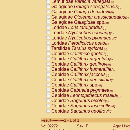
Lemuridae
Varecia variegata
(0)
Galagidae
Galago senegalensis
(0)
Galagidae
Galago demidovii
(0)
Galagidae
Otolemur crassicaudatus
(0)
Galagidae
Galagidae
spp.
(0)
Loridae
Loris tardigradus
(0)
Loridae
Nycticebus coucang
(0)
Loridae
Nycticebus pygmaeus
(0)
Loridae
Perodicticus potto
(0)
Tarsiidae
Tarsius syrichta
(0)
Cebidae
Callimico goeldii
(0)
Cebidae
Callithrix argentata
(0)
Cebidae
Callithrix geoffroyi
(0)
Cebidae
Callithrix humeralifer
(0)
Cebidae
Callithrix jacchus
(0)
Cebidae
Callithrix penicillata
(0)
Cebidae
Callithrix
spp.
(0)
Cebidae
Cebuella pygmaea
(0)
Cebidae
Leontopithecus rosalia
(0)
Cebidae
Saguinus bicolor
(0)
Cebidae
Saguinus fuscicollis
(0)
Cebidae
Saguinus geoffroyi
(0)
Cebidae
Saguinus imperator
(0)
Result-----------1 - 1 of 1
Cebidae
Saguinus labiatus
(0)
No: 02272
Sex: F
Age: Unk
Cebidae
Saguinus leucopus
(0)