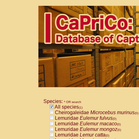
Species:
* OR search
All species
(1)
Cheirogaleidae
Microcebus murinus
(0)
Lemuridae
Eulemur fulvus
(0)
Lemuridae
Eulemur macaco
(0)
Lemuridae
Eulemur mongoz
(0)
Lemuridae
Lemur catta
(0)