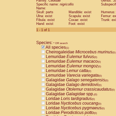
Family: Cebidae
Genus:
S
Cebidae
Saguinus midas
(0)
Specific name:
nigricollis
Subspecif
Cebidae
Saguinus mystax
(0)
Name:
Cebidae
Saguinus nigricollis
Skull: parts
Mandible: exist
(1)
Humerus: 
Cebidae
Saguinus oedipus
Ulna: exist
Scapula: exist
Femur: ex
(0)
Fibula: exist
Coxae: exist
Trunk: exi
Cebidae
Saguinus weddelli
(0)
Hand: exist
Foot: exist
Cebidae
Saguinus
spp.
(0)
Cebidae
Aotus trivirgatus
1 - 1 of 1
(0)
Cebidae
Cebus albifrons
(0)
Cebidae
Cebus apella
(0)
Species:
Cebidae
Cebus capucinus
* OR search
(0)
All species
Cebidae
Cebus nigrivittatus
(1)
(0)
Cheirogaleidae
Microcebus murinus
Cebidae
Cebus
spp.
(0)
(0)
Lemuridae
Eulemur fulvus
Cebidae
Saimiri boliviensis
(0)
(0)
Lemuridae
Eulemur macaco
Cebidae
Saimiri sciureus
(0)
(0)
Lemuridae
Eulemur mongoz
Atelidae
Alouatta caraya
(0)
(0)
Lemuridae
Lemur catta
Atelidae
Alouatta fusca
(0)
(0)
Lemuridae
Varecia variegata
Atelidae
Alouatta seniculus
(0)
(0)
Galagidae
Galago senegalensis
Atelidae
Alouatta
spp.
(0)
(0)
Galagidae
Galago demidovii
Atelidae
Ateles belzebuth
(0)
(0)
Galagidae
Otolemur crassicaudatus
Atelidae
Ateles geoffroyi
(0)
(0)
Galagidae
Galagidae
spp.
Atelidae
Ateles paniscus
(0)
(0)
Loridae
Loris tardigradus
Atelidae
Ateles
spp.
(0)
(0)
Loridae
Nycticebus coucang
Atelidae
Lagothrix lagothricha
(0)
(0)
Loridae
Nycticebus pygmaeus
Atelidae
Lagothrix lagothricha cana
(0)
(0)
Loridae
Perodicticus potto
Pitheciidae
Cacajao calvus rubicundu
(0)