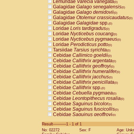
Lemuridae
Varecia variegata
(0)
Galagidae
Galago senegalensis
(0)
Galagidae
Galago demidovii
(0)
Galagidae
Otolemur crassicaudatus
(0)
Galagidae
Galagidae
spp.
(0)
Loridae
Loris tardigradus
(0)
Loridae
Nycticebus coucang
(0)
Loridae
Nycticebus pygmaeus
(0)
Loridae
Perodicticus potto
(0)
Tarsiidae
Tarsius syrichta
(0)
Cebidae
Callimico goeldii
(0)
Cebidae
Callithrix argentata
(0)
Cebidae
Callithrix geoffroyi
(0)
Cebidae
Callithrix humeralifer
(0)
Cebidae
Callithrix jacchus
(0)
Cebidae
Callithrix penicillata
(0)
Cebidae
Callithrix
spp.
(0)
Cebidae
Cebuella pygmaea
(0)
Cebidae
Leontopithecus rosalia
(0)
Cebidae
Saguinus bicolor
(0)
Cebidae
Saguinus fuscicollis
(0)
Cebidae
Saguinus geoffroyi
(0)
Cebidae
Saguinus imperator
(0)
Result-----------1 - 1 of 1
Cebidae
Saguinus labiatus
(0)
No: 02272
Sex: F
Age: Unk
Cebidae
Saguinus leucopus
(0)