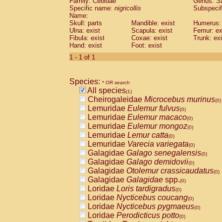
Family: Cebidae
Genus:
S
Cebidae
Saguinus midas
(0)
Specific name:
nigricollis
Subspecif
Cebidae
Saguinus mystax
(0)
Name:
Cebidae
Saguinus nigricollis
Skull: parts
Mandible: exist
(1)
Humerus: 
Cebidae
Saguinus oedipus
Ulna: exist
Scapula: exist
Femur: ex
(0)
Fibula: exist
Coxae: exist
Trunk: exi
Cebidae
Saguinus weddelli
(0)
Hand: exist
Foot: exist
Cebidae
Saguinus
spp.
(0)
Cebidae
Aotus trivirgatus
1 - 1 of 1
(0)
Cebidae
Cebus albifrons
(0)
Cebidae
Cebus apella
(0)
Species:
Cebidae
Cebus capucinus
* OR search
(0)
All species
Cebidae
Cebus nigrivittatus
(1)
(0)
Cheirogaleidae
Microcebus murinus
Cebidae
Cebus
spp.
(0)
(0)
Lemuridae
Eulemur fulvus
Cebidae
Saimiri boliviensis
(0)
(0)
Lemuridae
Eulemur macaco
Cebidae
Saimiri sciureus
(0)
(0)
Lemuridae
Eulemur mongoz
Atelidae
Alouatta caraya
(0)
(0)
Lemuridae
Lemur catta
Atelidae
Alouatta fusca
(0)
(0)
Lemuridae
Varecia variegata
Atelidae
Alouatta seniculus
(0)
(0)
Galagidae
Galago senegalensis
Atelidae
Alouatta
spp.
(0)
(0)
Galagidae
Galago demidovii
Atelidae
Ateles belzebuth
(0)
(0)
Galagidae
Otolemur crassicaudatus
Atelidae
Ateles geoffroyi
(0)
(0)
Galagidae
Galagidae
spp.
Atelidae
Ateles paniscus
(0)
(0)
Loridae
Loris tardigradus
Atelidae
Ateles
spp.
(0)
(0)
Loridae
Nycticebus coucang
Atelidae
Lagothrix lagothricha
(0)
(0)
Loridae
Nycticebus pygmaeus
Atelidae
Lagothrix lagothricha cana
(0)
(0)
Loridae
Perodicticus potto
Pitheciidae
Cacajao calvus rubicundu
(0)