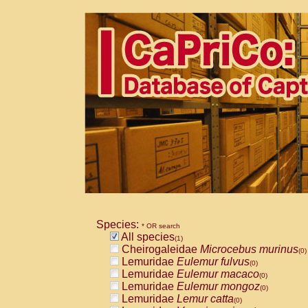
Species:
* OR search
All species
(1)
Cheirogaleidae
Microcebus murinus
(0)
Lemuridae
Eulemur fulvus
(0)
Lemuridae
Eulemur macaco
(0)
Lemuridae
Eulemur mongoz
(0)
Lemuridae
Lemur catta
(0)