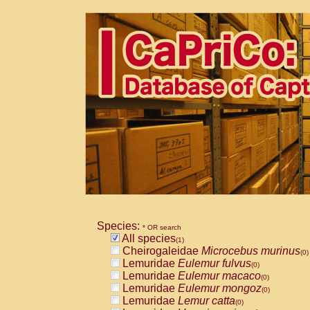
Species:
* OR search
All species
(1)
Cheirogaleidae
Microcebus murinus
(0)
Lemuridae
Eulemur fulvus
(0)
Lemuridae
Eulemur macaco
(0)
Lemuridae
Eulemur mongoz
(0)
Lemuridae
Lemur catta
(0)