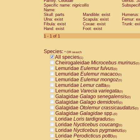
Family: Cebidae
Genus:
S
Cebidae
Saguinus midas
(0)
Specific name:
nigricollis
Subspecif
Cebidae
Saguinus mystax
(0)
Name:
Cebidae
Saguinus nigricollis
Skull: parts
Mandible: exist
(1)
Humerus: 
Cebidae
Saguinus oedipus
Ulna: exist
Scapula: exist
Femur: ex
(0)
Fibula: exist
Coxae: exist
Trunk: exi
Cebidae
Saguinus weddelli
(0)
Hand: exist
Foot: exist
Cebidae
Saguinus
spp.
(0)
Cebidae
Aotus trivirgatus
1 - 1 of 1
(0)
Cebidae
Cebus albifrons
(0)
Cebidae
Cebus apella
(0)
Species:
Cebidae
Cebus capucinus
* OR search
(0)
All species
Cebidae
Cebus nigrivittatus
(1)
(0)
Cheirogaleidae
Microcebus murinus
Cebidae
Cebus
spp.
(0)
(0)
Lemuridae
Eulemur fulvus
Cebidae
Saimiri boliviensis
(0)
(0)
Lemuridae
Eulemur macaco
Cebidae
Saimiri sciureus
(0)
(0)
Lemuridae
Eulemur mongoz
Atelidae
Alouatta caraya
(0)
(0)
Lemuridae
Lemur catta
Atelidae
Alouatta fusca
(0)
(0)
Lemuridae
Varecia variegata
Atelidae
Alouatta seniculus
(0)
(0)
Galagidae
Galago senegalensis
Atelidae
Alouatta
spp.
(0)
(0)
Galagidae
Galago demidovii
Atelidae
Ateles belzebuth
(0)
(0)
Galagidae
Otolemur crassicaudatus
Atelidae
Ateles geoffroyi
(0)
(0)
Galagidae
Galagidae
spp.
Atelidae
Ateles paniscus
(0)
(0)
Loridae
Loris tardigradus
Atelidae
Ateles
spp.
(0)
(0)
Loridae
Nycticebus coucang
Atelidae
Lagothrix lagothricha
(0)
(0)
Loridae
Nycticebus pygmaeus
Atelidae
Lagothrix lagothricha cana
(0)
(0)
Loridae
Perodicticus potto
Pitheciidae
Cacajao calvus rubicundu
(0)