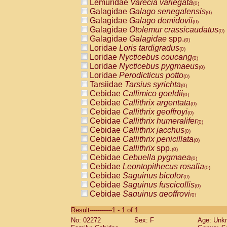
Lemuridae
Varecia variegata
(0)
Galagidae
Galago senegalensis
(0)
Galagidae
Galago demidovii
(0)
Galagidae
Otolemur crassicaudatus
(0)
Galagidae
Galagidae
spp.
(0)
Loridae
Loris tardigradus
(0)
Loridae
Nycticebus coucang
(0)
Loridae
Nycticebus pygmaeus
(0)
Loridae
Perodicticus potto
(0)
Tarsiidae
Tarsius syrichta
(0)
Cebidae
Callimico goeldii
(0)
Cebidae
Callithrix argentata
(0)
Cebidae
Callithrix geoffroyi
(0)
Cebidae
Callithrix humeralifer
(0)
Cebidae
Callithrix jacchus
(0)
Cebidae
Callithrix penicillata
(0)
Cebidae
Callithrix
spp.
(0)
Cebidae
Cebuella pygmaea
(0)
Cebidae
Leontopithecus rosalia
(0)
Cebidae
Saguinus bicolor
(0)
Cebidae
Saguinus fuscicollis
(0)
Cebidae
Saguinus geoffroyi
(0)
Cebidae
Saguinus imperator
(0)
Result-----------1 - 1 of 1
Cebidae
Saguinus labiatus
(0)
No: 02272
Sex: F
Age: Unk
Cebidae
Saguinus leucopus
(0)