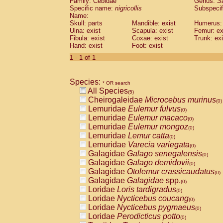
Family: Cebidae
Genus:
S
Cebidae
Saguinus midas
(0)
Specific name:
nigricollis
Subspecif
Cebidae
Saguinus mystax
(0)
Name:
Cebidae
Saguinus nigricollis
Skull: parts
Mandible: exist
(1)
Humerus: 
Cebidae
Saguinus oedipus
Ulna: exist
Scapula: exist
Femur: ex
(1)
Fibula: exist
Coxae: exist
Trunk: exi
Cebidae
Saguinus weddelli
(0)
Hand: exist
Foot: exist
Cebidae
Saguinus
spp.
(0)
Cebidae
Aotus trivirgatus
1 - 1 of 1
(0)
Cebidae
Cebus albifrons
(0)
Cebidae
Cebus apella
(0)
Species:
Cebidae
Cebus capucinus
* OR search
(0)
All Species
Cebidae
Cebus nigrivittatus
(5)
(0)
Cheirogaleidae
Microcebus murinus
Cebidae
Cebus
spp.
(0)
(0)
Lemuridae
Eulemur fulvus
Cebidae
Saimiri boliviensis
(0)
(0)
Lemuridae
Eulemur macaco
Cebidae
Saimiri sciureus
(0)
(0)
Lemuridae
Eulemur mongoz
Atelidae
Alouatta caraya
(0)
(0)
Lemuridae
Lemur catta
Atelidae
Alouatta fusca
(0)
(0)
Lemuridae
Varecia variegata
Atelidae
Alouatta seniculus
(0)
(0)
Galagidae
Galago senegalensis
Atelidae
Alouatta
spp.
(0)
(0)
Galagidae
Galago demidovii
Atelidae
Ateles belzebuth
(0)
(0)
Galagidae
Otolemur crassicaudatus
Atelidae
Ateles geoffroyi
(0)
(0)
Galagidae
Galagidae
spp.
Atelidae
Ateles paniscus
(0)
(0)
Loridae
Loris tardigradus
Atelidae
Ateles
spp.
(0)
(0)
Loridae
Nycticebus coucang
Atelidae
Lagothrix lagothricha
(0)
(0)
Loridae
Nycticebus pygmaeus
Atelidae
Lagothrix lagothricha cana
(0)
(0)
Loridae
Perodicticus potto
Pitheciidae
Cacajao calvus rubicundu
(0)