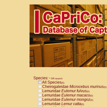
Species:
* OR search
All Species
(5)
Cheirogaleidae
Microcebus murinus
(0)
Lemuridae
Eulemur fulvus
(0)
Lemuridae
Eulemur macaco
(0)
Lemuridae
Eulemur mongoz
(0)
Lemuridae
Lemur catta
(0)