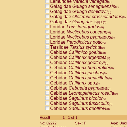
Lemuridae
Varecia variegata
(0)
Galagidae
Galago senegalensis
(0)
Galagidae
Galago demidovii
(0)
Galagidae
Otolemur crassicaudatus
(0)
Galagidae
Galagidae
spp.
(0)
Loridae
Loris tardigradus
(0)
Loridae
Nycticebus coucang
(0)
Loridae
Nycticebus pygmaeus
(0)
Loridae
Perodicticus potto
(0)
Tarsiidae
Tarsius syrichta
(0)
Cebidae
Callimico goeldii
(0)
Cebidae
Callithrix argentata
(0)
Cebidae
Callithrix geoffroyi
(0)
Cebidae
Callithrix humeralifer
(0)
Cebidae
Callithrix jacchus
(0)
Cebidae
Callithrix penicillata
(0)
Cebidae
Callithrix
spp.
(0)
Cebidae
Cebuella pygmaea
(0)
Cebidae
Leontopithecus rosalia
(0)
Cebidae
Saguinus bicolor
(0)
Cebidae
Saguinus fuscicollis
(0)
Cebidae
Saguinus geoffroyi
(0)
Cebidae
Saguinus imperator
(0)
Result-----------1 - 1 of 1
Cebidae
Saguinus labiatus
(0)
No: 02272
Sex: F
Age: Unk
Cebidae
Saguinus leucopus
(0)