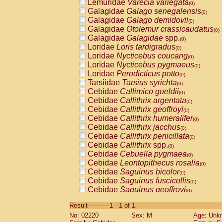
Lemuridae
Varecia variegata
(0)
Galagidae
Galago senegalensis
(0)
Galagidae
Galago demidovii
(0)
Galagidae
Otolemur crassicaudatus
(0)
Galagidae
Galagidae
spp.
(0)
Loridae
Loris tardigradus
(0)
Loridae
Nycticebus coucang
(0)
Loridae
Nycticebus pygmaeus
(0)
Loridae
Perodicticus potto
(0)
Tarsiidae
Tarsius syrichta
(0)
Cebidae
Callimico goeldii
(0)
Cebidae
Callithrix argentata
(0)
Cebidae
Callithrix geoffroyi
(0)
Cebidae
Callithrix humeralifer
(0)
Cebidae
Callithrix jacchus
(0)
Cebidae
Callithrix penicillata
(0)
Cebidae
Callithrix
spp.
(0)
Cebidae
Cebuella pygmaea
(0)
Cebidae
Leontopithecus rosalia
(0)
Cebidae
Saguinus bicolor
(0)
Cebidae
Saguinus fuscicollis
(0)
Cebidae
Saguinus geoffroyi
(0)
Cebidae
Saguinus imperator
(0)
Result-----------1 - 1 of 1
Cebidae
Saguinus labiatus
(0)
No: 02220
Sex: M
Age: Unk
Cebidae
Saguinus leucopus
(0)