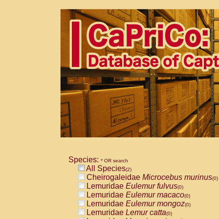
Species:
* OR search
All Species
(2)
Cheirogaleidae
Microcebus murinus
(0)
Lemuridae
Eulemur fulvus
(0)
Lemuridae
Eulemur macaco
(0)
Lemuridae
Eulemur mongoz
(0)
Lemuridae
Lemur catta
(0)