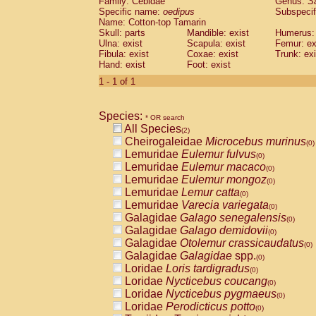
Family: Cebidae
Genus:
S
Cebidae
Saguinus midas
(0)
Specific name:
oedipus
Subspecif
Cebidae
Saguinus mystax
(0)
Name: Cotton-top Tamarin
Cebidae
Saguinus nigricollis
Skull: parts
Mandible: exist
(1)
Humerus: 
Cebidae
Saguinus oedipus
Ulna: exist
Scapula: exist
Femur: ex
(1)
Fibula: exist
Coxae: exist
Trunk: exi
Cebidae
Saguinus weddelli
(0)
Hand: exist
Foot: exist
Cebidae
Saguinus
spp.
(0)
Cebidae
Aotus trivirgatus
1 - 1 of 1
(0)
Cebidae
Cebus albifrons
(0)
Cebidae
Cebus apella
(0)
Species:
Cebidae
Cebus capucinus
* OR search
(0)
All Species
Cebidae
Cebus nigrivittatus
(2)
(0)
Cheirogaleidae
Microcebus murinus
Cebidae
Cebus
spp.
(0)
(0)
Lemuridae
Eulemur fulvus
Cebidae
Saimiri boliviensis
(0)
(0)
Lemuridae
Eulemur macaco
Cebidae
Saimiri sciureus
(0)
(0)
Lemuridae
Eulemur mongoz
Atelidae
Alouatta caraya
(0)
(0)
Lemuridae
Lemur catta
Atelidae
Alouatta fusca
(0)
(0)
Lemuridae
Varecia variegata
Atelidae
Alouatta seniculus
(0)
(0)
Galagidae
Galago senegalensis
Atelidae
Alouatta
spp.
(0)
(0)
Galagidae
Galago demidovii
Atelidae
Ateles belzebuth
(0)
(0)
Galagidae
Otolemur crassicaudatus
Atelidae
Ateles geoffroyi
(0)
(0)
Galagidae
Galagidae
spp.
Atelidae
Ateles paniscus
(0)
(0)
Loridae
Loris tardigradus
Atelidae
Ateles
spp.
(0)
(0)
Loridae
Nycticebus coucang
Atelidae
Lagothrix lagothricha
(0)
(0)
Loridae
Nycticebus pygmaeus
Atelidae
Lagothrix lagothricha cana
(0)
(0)
Loridae
Perodicticus potto
Pitheciidae
Cacajao calvus rubicundu
(0)