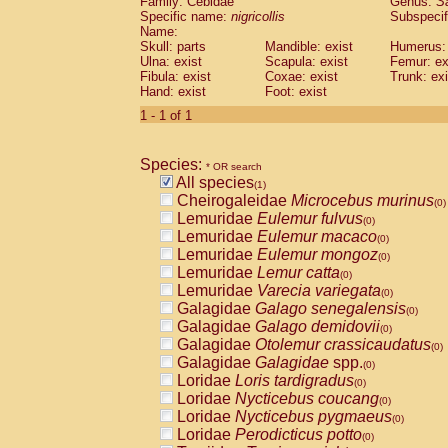
Family: Cebidae
Genus:
S
Cebidae
Saguinus midas
(0)
Specific name:
nigricollis
Subspecif
Cebidae
Saguinus mystax
(0)
Name:
Cebidae
Saguinus nigricollis
Skull: parts
Mandible: exist
(1)
Humerus: 
Cebidae
Saguinus oedipus
Ulna: exist
Scapula: exist
Femur: ex
(0)
Fibula: exist
Coxae: exist
Trunk: exi
Cebidae
Saguinus weddelli
(0)
Hand: exist
Foot: exist
Cebidae
Saguinus
spp.
(0)
Cebidae
Aotus trivirgatus
1 - 1 of 1
(0)
Cebidae
Cebus albifrons
(0)
Cebidae
Cebus apella
(0)
Species:
Cebidae
Cebus capucinus
* OR search
(0)
All species
Cebidae
Cebus nigrivittatus
(1)
(0)
Cheirogaleidae
Microcebus murinus
Cebidae
Cebus
spp.
(0)
(0)
Lemuridae
Eulemur fulvus
Cebidae
Saimiri boliviensis
(0)
(0)
Lemuridae
Eulemur macaco
Cebidae
Saimiri sciureus
(0)
(0)
Lemuridae
Eulemur mongoz
Atelidae
Alouatta caraya
(0)
(0)
Lemuridae
Lemur catta
Atelidae
Alouatta fusca
(0)
(0)
Lemuridae
Varecia variegata
Atelidae
Alouatta seniculus
(0)
(0)
Galagidae
Galago senegalensis
Atelidae
Alouatta
spp.
(0)
(0)
Galagidae
Galago demidovii
Atelidae
Ateles belzebuth
(0)
(0)
Galagidae
Otolemur crassicaudatus
Atelidae
Ateles geoffroyi
(0)
(0)
Galagidae
Galagidae
spp.
Atelidae
Ateles paniscus
(0)
(0)
Loridae
Loris tardigradus
Atelidae
Ateles
spp.
(0)
(0)
Loridae
Nycticebus coucang
Atelidae
Lagothrix lagothricha
(0)
(0)
Loridae
Nycticebus pygmaeus
Atelidae
Lagothrix lagothricha cana
(0)
(0)
Loridae
Perodicticus potto
Pitheciidae
Cacajao calvus rubicundu
(0)