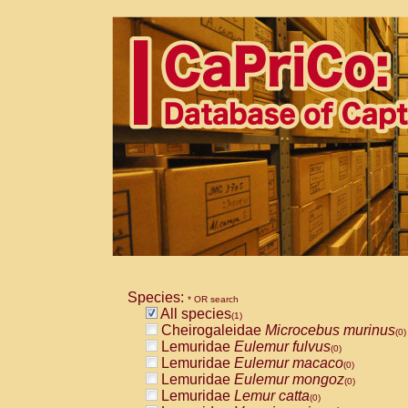
Species:
* OR search
All species
(1)
Cheirogaleidae
Microcebus murinus
(0)
Lemuridae
Eulemur fulvus
(0)
Lemuridae
Eulemur macaco
(0)
Lemuridae
Eulemur mongoz
(0)
Lemuridae
Lemur catta
(0)