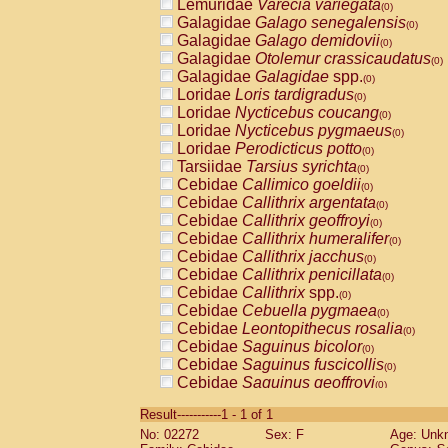
Lemuridae
Varecia variegata
(0)
Galagidae
Galago senegalensis
(0)
Galagidae
Galago demidovii
(0)
Galagidae
Otolemur crassicaudatus
(0)
Galagidae
Galagidae
spp.
(0)
Loridae
Loris tardigradus
(0)
Loridae
Nycticebus coucang
(0)
Loridae
Nycticebus pygmaeus
(0)
Loridae
Perodicticus potto
(0)
Tarsiidae
Tarsius syrichta
(0)
Cebidae
Callimico goeldii
(0)
Cebidae
Callithrix argentata
(0)
Cebidae
Callithrix geoffroyi
(0)
Cebidae
Callithrix humeralifer
(0)
Cebidae
Callithrix jacchus
(0)
Cebidae
Callithrix penicillata
(0)
Cebidae
Callithrix
spp.
(0)
Cebidae
Cebuella pygmaea
(0)
Cebidae
Leontopithecus rosalia
(0)
Cebidae
Saguinus bicolor
(0)
Cebidae
Saguinus fuscicollis
(0)
Cebidae
Saguinus geoffroyi
(0)
Cebidae
Saguinus imperator
(0)
Result-----------1 - 1 of 1
Cebidae
Saguinus labiatus
(0)
No: 02272
Sex: F
Age: Unk
Cebidae
Saguinus leucopus
(0)