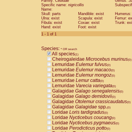
Family: Cebidae
Genus:
S
Cebidae
Saguinus midas
(0)
Specific name:
nigricollis
Subspecif
Cebidae
Saguinus mystax
(0)
Name:
Cebidae
Saguinus nigricollis
Skull: parts
Mandible: exist
(1)
Humerus: 
Cebidae
Saguinus oedipus
Ulna: exist
Scapula: exist
Femur: ex
(0)
Fibula: exist
Coxae: exist
Trunk: exi
Cebidae
Saguinus weddelli
(0)
Hand: exist
Foot: exist
Cebidae
Saguinus
spp.
(0)
Cebidae
Aotus trivirgatus
1 - 1 of 1
(0)
Cebidae
Cebus albifrons
(0)
Cebidae
Cebus apella
(0)
Species:
Cebidae
Cebus capucinus
* OR search
(0)
All species
Cebidae
Cebus nigrivittatus
(1)
(0)
Cheirogaleidae
Microcebus murinus
Cebidae
Cebus
spp.
(0)
(0)
Lemuridae
Eulemur fulvus
Cebidae
Saimiri boliviensis
(0)
(0)
Lemuridae
Eulemur macaco
Cebidae
Saimiri sciureus
(0)
(0)
Lemuridae
Eulemur mongoz
Atelidae
Alouatta caraya
(0)
(0)
Lemuridae
Lemur catta
Atelidae
Alouatta fusca
(0)
(0)
Lemuridae
Varecia variegata
Atelidae
Alouatta seniculus
(0)
(0)
Galagidae
Galago senegalensis
Atelidae
Alouatta
spp.
(0)
(0)
Galagidae
Galago demidovii
Atelidae
Ateles belzebuth
(0)
(0)
Galagidae
Otolemur crassicaudatus
Atelidae
Ateles geoffroyi
(0)
(0)
Galagidae
Galagidae
spp.
Atelidae
Ateles paniscus
(0)
(0)
Loridae
Loris tardigradus
Atelidae
Ateles
spp.
(0)
(0)
Loridae
Nycticebus coucang
Atelidae
Lagothrix lagothricha
(0)
(0)
Loridae
Nycticebus pygmaeus
Atelidae
Lagothrix lagothricha cana
(0)
(0)
Loridae
Perodicticus potto
Pitheciidae
Cacajao calvus rubicundu
(0)