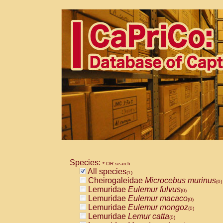
Species:
* OR search
All species
(1)
Cheirogaleidae
Microcebus murinus
(0)
Lemuridae
Eulemur fulvus
(0)
Lemuridae
Eulemur macaco
(0)
Lemuridae
Eulemur mongoz
(0)
Lemuridae
Lemur catta
(0)