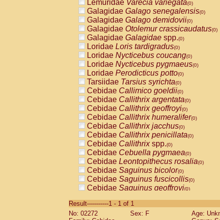
Lemuridae
Varecia variegata
(0)
Galagidae
Galago senegalensis
(0)
Galagidae
Galago demidovii
(0)
Galagidae
Otolemur crassicaudatus
(0)
Galagidae
Galagidae
spp.
(0)
Loridae
Loris tardigradus
(0)
Loridae
Nycticebus coucang
(0)
Loridae
Nycticebus pygmaeus
(0)
Loridae
Perodicticus potto
(0)
Tarsiidae
Tarsius syrichta
(0)
Cebidae
Callimico goeldii
(0)
Cebidae
Callithrix argentata
(0)
Cebidae
Callithrix geoffroyi
(0)
Cebidae
Callithrix humeralifer
(0)
Cebidae
Callithrix jacchus
(0)
Cebidae
Callithrix penicillata
(0)
Cebidae
Callithrix
spp.
(0)
Cebidae
Cebuella pygmaea
(0)
Cebidae
Leontopithecus rosalia
(0)
Cebidae
Saguinus bicolor
(0)
Cebidae
Saguinus fuscicollis
(0)
Cebidae
Saguinus geoffroyi
(0)
Cebidae
Saguinus imperator
(0)
Result-----------1 - 1 of 1
Cebidae
Saguinus labiatus
(0)
No: 02272
Sex: F
Age: Unk
Cebidae
Saguinus leucopus
(0)