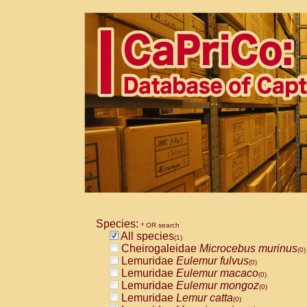
Species:
* OR search
All species
(1)
Cheirogaleidae
Microcebus murinus
(0)
Lemuridae
Eulemur fulvus
(0)
Lemuridae
Eulemur macaco
(0)
Lemuridae
Eulemur mongoz
(0)
Lemuridae
Lemur catta
(0)