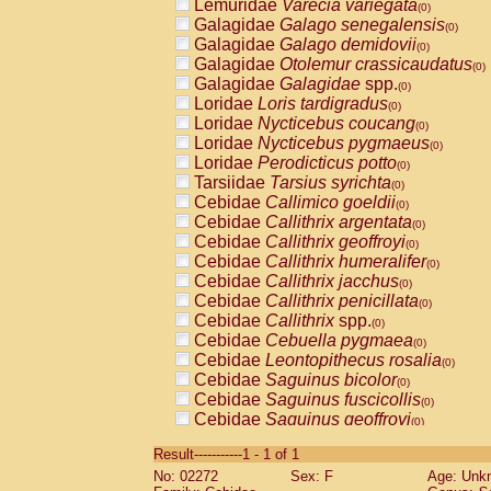
Lemuridae
Varecia variegata
(0)
Galagidae
Galago senegalensis
(0)
Galagidae
Galago demidovii
(0)
Galagidae
Otolemur crassicaudatus
(0)
Galagidae
Galagidae
spp.
(0)
Loridae
Loris tardigradus
(0)
Loridae
Nycticebus coucang
(0)
Loridae
Nycticebus pygmaeus
(0)
Loridae
Perodicticus potto
(0)
Tarsiidae
Tarsius syrichta
(0)
Cebidae
Callimico goeldii
(0)
Cebidae
Callithrix argentata
(0)
Cebidae
Callithrix geoffroyi
(0)
Cebidae
Callithrix humeralifer
(0)
Cebidae
Callithrix jacchus
(0)
Cebidae
Callithrix penicillata
(0)
Cebidae
Callithrix
spp.
(0)
Cebidae
Cebuella pygmaea
(0)
Cebidae
Leontopithecus rosalia
(0)
Cebidae
Saguinus bicolor
(0)
Cebidae
Saguinus fuscicollis
(0)
Cebidae
Saguinus geoffroyi
(0)
Cebidae
Saguinus imperator
(0)
Result-----------1 - 1 of 1
Cebidae
Saguinus labiatus
(0)
No: 02272
Sex: F
Age: Unk
Cebidae
Saguinus leucopus
(0)