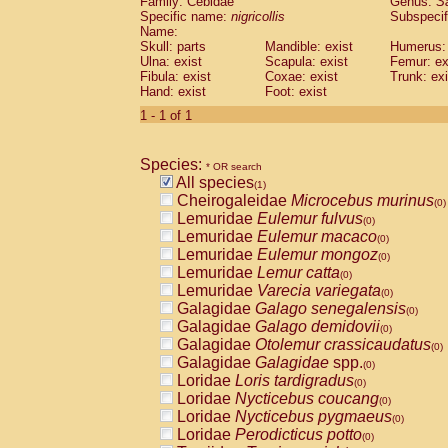
Family: Cebidae
Genus:
S
Cebidae
Saguinus midas
(0)
Specific name:
nigricollis
Subspecif
Cebidae
Saguinus mystax
(0)
Name:
Cebidae
Saguinus nigricollis
Skull: parts
Mandible: exist
(1)
Humerus: 
Cebidae
Saguinus oedipus
Ulna: exist
Scapula: exist
Femur: ex
(0)
Fibula: exist
Coxae: exist
Trunk: exi
Cebidae
Saguinus weddelli
(0)
Hand: exist
Foot: exist
Cebidae
Saguinus
spp.
(0)
Cebidae
Aotus trivirgatus
1 - 1 of 1
(0)
Cebidae
Cebus albifrons
(0)
Cebidae
Cebus apella
(0)
Species:
Cebidae
Cebus capucinus
* OR search
(0)
All species
Cebidae
Cebus nigrivittatus
(1)
(0)
Cheirogaleidae
Microcebus murinus
Cebidae
Cebus
spp.
(0)
(0)
Lemuridae
Eulemur fulvus
Cebidae
Saimiri boliviensis
(0)
(0)
Lemuridae
Eulemur macaco
Cebidae
Saimiri sciureus
(0)
(0)
Lemuridae
Eulemur mongoz
Atelidae
Alouatta caraya
(0)
(0)
Lemuridae
Lemur catta
Atelidae
Alouatta fusca
(0)
(0)
Lemuridae
Varecia variegata
Atelidae
Alouatta seniculus
(0)
(0)
Galagidae
Galago senegalensis
Atelidae
Alouatta
spp.
(0)
(0)
Galagidae
Galago demidovii
Atelidae
Ateles belzebuth
(0)
(0)
Galagidae
Otolemur crassicaudatus
Atelidae
Ateles geoffroyi
(0)
(0)
Galagidae
Galagidae
spp.
Atelidae
Ateles paniscus
(0)
(0)
Loridae
Loris tardigradus
Atelidae
Ateles
spp.
(0)
(0)
Loridae
Nycticebus coucang
Atelidae
Lagothrix lagothricha
(0)
(0)
Loridae
Nycticebus pygmaeus
Atelidae
Lagothrix lagothricha cana
(0)
(0)
Loridae
Perodicticus potto
Pitheciidae
Cacajao calvus rubicundu
(0)