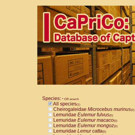
Species:
* OR search
All species
(1)
Cheirogaleidae
Microcebus murinus
(0)
Lemuridae
Eulemur fulvus
(0)
Lemuridae
Eulemur macaco
(0)
Lemuridae
Eulemur mongoz
(0)
Lemuridae
Lemur catta
(0)