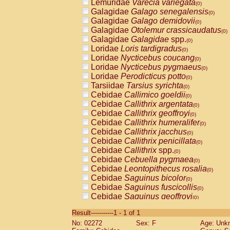
Lemuridae
Varecia variegata
(0)
Galagidae
Galago senegalensis
(0)
Galagidae
Galago demidovii
(0)
Galagidae
Otolemur crassicaudatus
(0)
Galagidae
Galagidae
spp.
(0)
Loridae
Loris tardigradus
(0)
Loridae
Nycticebus coucang
(0)
Loridae
Nycticebus pygmaeus
(0)
Loridae
Perodicticus potto
(0)
Tarsiidae
Tarsius syrichta
(0)
Cebidae
Callimico goeldii
(0)
Cebidae
Callithrix argentata
(0)
Cebidae
Callithrix geoffroyi
(0)
Cebidae
Callithrix humeralifer
(0)
Cebidae
Callithrix jacchus
(0)
Cebidae
Callithrix penicillata
(0)
Cebidae
Callithrix
spp.
(0)
Cebidae
Cebuella pygmaea
(0)
Cebidae
Leontopithecus rosalia
(0)
Cebidae
Saguinus bicolor
(0)
Cebidae
Saguinus fuscicollis
(0)
Cebidae
Saguinus geoffroyi
(0)
Cebidae
Saguinus imperator
(0)
Result-----------1 - 1 of 1
Cebidae
Saguinus labiatus
(0)
No: 02272
Sex: F
Age: Unk
Cebidae
Saguinus leucopus
(0)