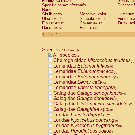
Family: Cebidae
Genus:
S
Cebidae
Saguinus midas
(0)
Specific name:
nigricollis
Subspecif
Cebidae
Saguinus mystax
(0)
Name:
Cebidae
Saguinus nigricollis
Skull: parts
Mandible: exist
(1)
Humerus: 
Cebidae
Saguinus oedipus
Ulna: exist
Scapula: exist
Femur: ex
(0)
Fibula: exist
Coxae: exist
Trunk: exi
Cebidae
Saguinus weddelli
(0)
Hand: exist
Foot: exist
Cebidae
Saguinus
spp.
(0)
Cebidae
Aotus trivirgatus
1 - 1 of 1
(0)
Cebidae
Cebus albifrons
(0)
Cebidae
Cebus apella
(0)
Species:
Cebidae
Cebus capucinus
* OR search
(0)
All species
Cebidae
Cebus nigrivittatus
(1)
(0)
Cheirogaleidae
Microcebus murinus
Cebidae
Cebus
spp.
(0)
(0)
Lemuridae
Eulemur fulvus
Cebidae
Saimiri boliviensis
(0)
(0)
Lemuridae
Eulemur macaco
Cebidae
Saimiri sciureus
(0)
(0)
Lemuridae
Eulemur mongoz
Atelidae
Alouatta caraya
(0)
(0)
Lemuridae
Lemur catta
Atelidae
Alouatta fusca
(0)
(0)
Lemuridae
Varecia variegata
Atelidae
Alouatta seniculus
(0)
(0)
Galagidae
Galago senegalensis
Atelidae
Alouatta
spp.
(0)
(0)
Galagidae
Galago demidovii
Atelidae
Ateles belzebuth
(0)
(0)
Galagidae
Otolemur crassicaudatus
Atelidae
Ateles geoffroyi
(0)
(0)
Galagidae
Galagidae
spp.
Atelidae
Ateles paniscus
(0)
(0)
Loridae
Loris tardigradus
Atelidae
Ateles
spp.
(0)
(0)
Loridae
Nycticebus coucang
Atelidae
Lagothrix lagothricha
(0)
(0)
Loridae
Nycticebus pygmaeus
Atelidae
Lagothrix lagothricha cana
(0)
(0)
Loridae
Perodicticus potto
Pitheciidae
Cacajao calvus rubicundu
(0)