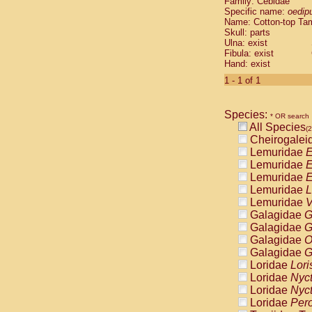
Family: Cebidae
Cebidae
Sa
Specific name:
oedip
Cebidae
Sa
Name: Cotton-top Ta
Cebidae
Sag
Skull: parts
Cebidae
Sa
Ulna: exist
Fibula: exist
Cebidae
Sag
Hand: exist
Cebidae
Sa
Cebidae
Aot
1 - 1 of 1
Cebidae
Ceb
Cebidae
Ceb
Species:
Cebidae
Ce
* OR search
All Species
Cebidae
Ceb
(2
Cheirogalei
Cebidae
Ce
Lemuridae
E
Cebidae
Sai
Lemuridae
E
Cebidae
Sai
Lemuridae
E
Atelidae
Alo
Lemuridae
L
Atelidae
Alo
Lemuridae
V
Atelidae
Alo
Galagidae
G
Atelidae
Alo
Galagidae
G
Atelidae
Ate
Galagidae
O
Atelidae
Ate
Galagidae
G
Atelidae
Ate
Loridae
Lori
Atelidae
Ate
Loridae
Nyc
Atelidae
Lag
Loridae
Nyc
Atelidae
Lag
Loridae
Pero
Pitheciidae