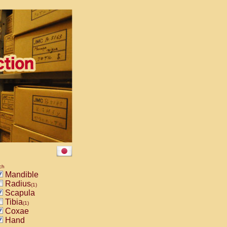
ch
Mandible
Radius
(1)
Scapula
Tibia
(1)
Coxae
Hand