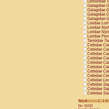
Lemuridae
V
Galagidae
G
Galagidae
G
Galagidae
O
Galagidae
G
Loridae
Lori
Loridae
Nyc
Loridae
Nyc
Loridae
Pero
Tarsiidae
Ta
Cebidae
Cal
Cebidae
Cal
Cebidae
Cal
Cebidae
Cal
Cebidae
Cal
Cebidae
Cal
Cebidae
Cal
Cebidae
Ce
Cebidae
Leo
Cebidae
Sag
Cebidae
Sag
Cebidae
Sag
Cebidae
Sag
Result-----------1 - 1 of
Cebidae
Sag
No: 02220
Cebidae
Sa