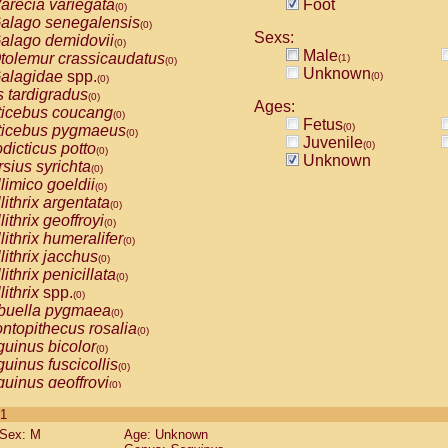
arecia variegata
Foot
(0)
alago senegalensis
(0)
Sexs:
alago demidovii
(0)
Male
tolemur crassicaudatus
(1)
(0)
Unknown
alagidae
spp.
(0)
(0)
s tardigradus
(0)
Ages:
ticebus coucang
(0)
Fetus
(0)
ticebus pygmaeus
(0)
Juvenile
(0)
dicticus potto
(0)
Unknown
rsius syrichta
(0)
limico goeldii
(0)
lithrix argentata
(0)
lithrix geoffroyi
(0)
lithrix humeralifer
(0)
lithrix jacchus
(0)
lithrix penicillata
(0)
lithrix
spp.
(0)
buella pygmaea
(0)
ntopithecus rosalia
(0)
uinus bicolor
(0)
uinus fuscicollis
(0)
uinus geoffroyi
(0)
uinus imperator
(0)
 1
uinus labiatus
(0)
Sex: M
Age: Unknown
guinus leucopus
(0)