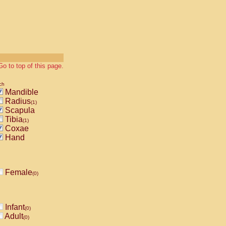
Go to top of this page.
ch
Mandible
Radius
(1)
Scapula
Tibia
(1)
Coxae
Hand
Female
(0)
Infant
(0)
Adult
(0)