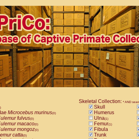
Skeletal Collection:
* AND sear
Skull
)
dae
Microcebus murinus
Humerus
(0)
ulemur fulvus
Ulna
(0)
(1)
ulemur macaco
Femur
(0)
(1)
ulemur mongoz
Fibula
(0)
emur catta
Trunk
(0)