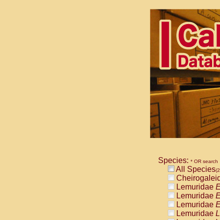
Species:
* OR search
All Species
(2
Cheirogalei
Lemuridae
E
Lemuridae
E
Lemuridae
E
Lemuridae
L