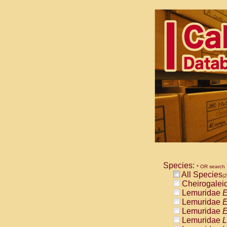
Species:
* OR search
All Species
(2
Cheirogalei
Lemuridae
E
Lemuridae
E
Lemuridae
E
Lemuridae
L