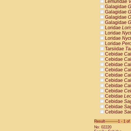
Lemuridae
V
Galagidae
G
Galagidae
G
Galagidae
O
Galagidae
G
Loridae
Lori
Loridae
Nyc
Loridae
Nyc
Loridae
Pero
Tarsiidae
Ta
Cebidae
Cal
Cebidae
Cal
Cebidae
Cal
Cebidae
Cal
Cebidae
Cal
Cebidae
Cal
Cebidae
Cal
Cebidae
Ce
Cebidae
Leo
Cebidae
Sag
Cebidae
Sag
Cebidae
Sag
Cebidae
Sag
Result-----------1 - 1 of
Cebidae
Sag
No: 02220
Cebidae
Sa