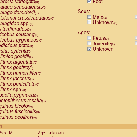
arecia variegata
Foot
(0)
alago senegalensis
(0)
Sexs:
alago demidovii
(0)
Male
tolemur crassicaudatus
(1)
(0)
Unknown
alagidae
spp.
(0)
(0)
s tardigradus
(0)
Ages:
ticebus coucang
(0)
Fetus
(0)
ticebus pygmaeus
(0)
Juvenile
(0)
dicticus potto
(0)
Unknown
rsius syrichta
(0)
limico goeldii
(0)
lithrix argentata
(0)
lithrix geoffroyi
(0)
lithrix humeralifer
(0)
lithrix jacchus
(0)
lithrix penicillata
(0)
lithrix
spp.
(0)
buella pygmaea
(0)
ntopithecus rosalia
(0)
uinus bicolor
(0)
uinus fuscicollis
(0)
uinus geoffroyi
(0)
uinus imperator
(0)
 1
uinus labiatus
(0)
Sex: M
Age: Unknown
guinus leucopus
(0)