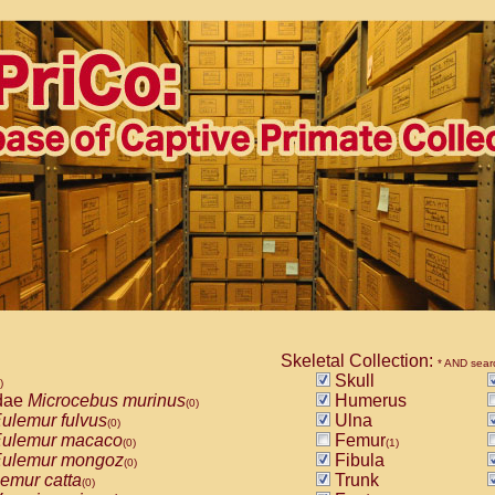
Skeletal Collection:
* AND sear
Skull
)
dae
Microcebus murinus
Humerus
(0)
ulemur fulvus
Ulna
(0)
ulemur macaco
Femur
(0)
(1)
ulemur mongoz
Fibula
(0)
emur catta
Trunk
(0)