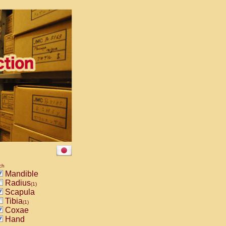
ch
Mandible
Radius
(1)
Scapula
Tibia
(1)
Coxae
Hand