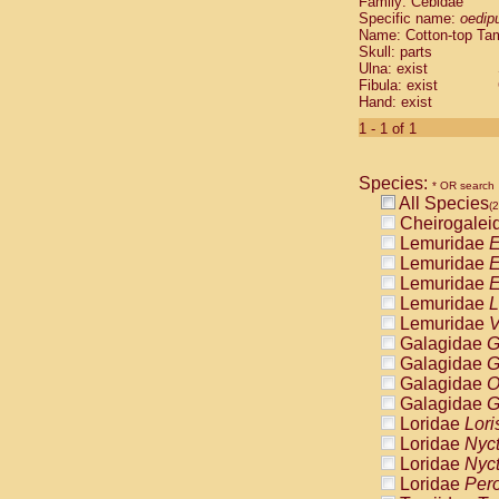
Family: Cebidae
Cebidae
Sa
Specific name:
oedip
Cebidae
Sa
Name: Cotton-top Ta
Cebidae
Sag
Skull: parts
Cebidae
Sa
Ulna: exist
Fibula: exist
Cebidae
Sag
Hand: exist
Cebidae
Sa
Cebidae
Aot
1 - 1 of 1
Cebidae
Ceb
Cebidae
Ceb
Species:
Cebidae
Ce
* OR search
All Species
Cebidae
Ceb
(2
Cheirogalei
Cebidae
Ce
Lemuridae
E
Cebidae
Sai
Lemuridae
E
Cebidae
Sai
Lemuridae
E
Atelidae
Alo
Lemuridae
L
Atelidae
Alo
Lemuridae
V
Atelidae
Alo
Galagidae
G
Atelidae
Alo
Galagidae
G
Atelidae
Ate
Galagidae
O
Atelidae
Ate
Galagidae
G
Atelidae
Ate
Loridae
Lori
Atelidae
Ate
Loridae
Nyc
Atelidae
Lag
Loridae
Nyc
Atelidae
Lag
Loridae
Pero
Pitheciidae