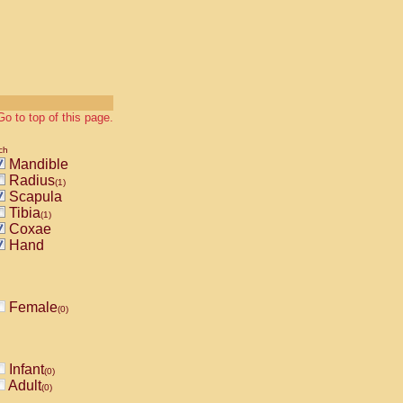
Go to top of this page.
ch
Mandible
Radius
(1)
Scapula
Tibia
(1)
Coxae
Hand
Female
(0)
Infant
(0)
Adult
(0)