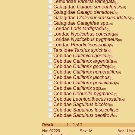
Lemuridae
Varecia variegata
(0)
Galagidae
Galago senegalensis
(0)
Galagidae
Galago demidovii
(0)
Galagidae
Otolemur crassicaudatus
(0)
Galagidae
Galagidae
spp.
(0)
Loridae
Loris tardigradus
(0)
Loridae
Nycticebus coucang
(0)
Loridae
Nycticebus pygmaeus
(0)
Loridae
Perodicticus potto
(0)
Tarsiidae
Tarsius syrichta
(0)
Cebidae
Callimico goeldii
(0)
Cebidae
Callithrix argentata
(0)
Cebidae
Callithrix geoffroyi
(0)
Cebidae
Callithrix humeralifer
(0)
Cebidae
Callithrix jacchus
(0)
Cebidae
Callithrix penicillata
(0)
Cebidae
Callithrix
spp.
(0)
Cebidae
Cebuella pygmaea
(0)
Cebidae
Leontopithecus rosalia
(0)
Cebidae
Saguinus bicolor
(0)
Cebidae
Saguinus fuscicollis
(0)
Cebidae
Saguinus geoffroyi
(0)
Cebidae
Saguinus imperator
(0)
Result-----------1 - 2 of 2
Cebidae
Saguinus labiatus
(0)
No: 02220
Sex: M
Age: Unk
Cebidae
Saguinus leucopus
(0)