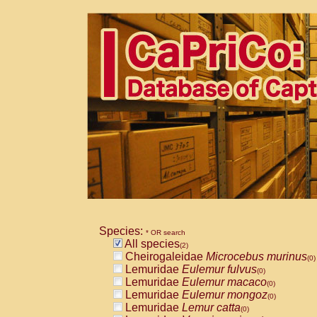
Species:
* OR search
All species
(2)
Cheirogaleidae
Microcebus murinus
(0)
Lemuridae
Eulemur fulvus
(0)
Lemuridae
Eulemur macaco
(0)
Lemuridae
Eulemur mongoz
(0)
Lemuridae
Lemur catta
(0)