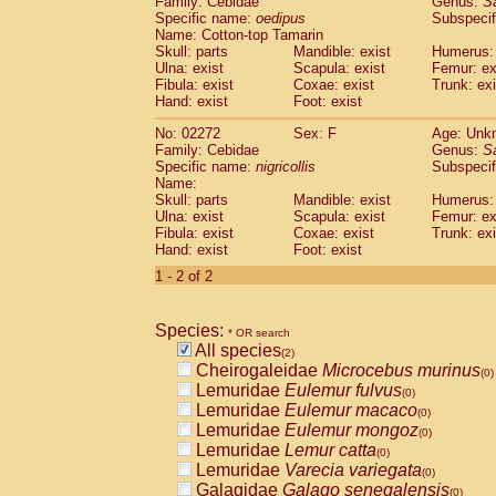
Family: Cebidae
Genus:
S
Cebidae
Saguinus midas
(0)
Specific name:
oedipus
Subspecif
Cebidae
Saguinus mystax
(0)
Name: Cotton-top Tamarin
Cebidae
Saguinus nigricollis
Skull: parts
Mandible: exist
(1)
Humerus: 
Cebidae
Saguinus oedipus
Ulna: exist
Scapula: exist
Femur: ex
(1)
Fibula: exist
Coxae: exist
Trunk: exi
Cebidae
Saguinus weddelli
(0)
Hand: exist
Foot: exist
Cebidae
Saguinus
spp.
(0)
Cebidae
Aotus trivirgatus
(0)
No: 02272
Sex: F
Age: Unk
Cebidae
Cebus albifrons
Family: Cebidae
Genus:
S
(0)
Cebidae
Cebus apella
Specific name:
nigricollis
Subspecif
(0)
Name:
Cebidae
Cebus capucinus
(0)
Skull: parts
Mandible: exist
Humerus: 
Cebidae
Cebus nigrivittatus
(0)
Ulna: exist
Scapula: exist
Femur: ex
Cebidae
Cebus
spp.
(0)
Fibula: exist
Coxae: exist
Trunk: exi
Cebidae
Saimiri boliviensis
Hand: exist
Foot: exist
(0)
Cebidae
Saimiri sciureus
(0)
1 - 2 of 2
Atelidae
Alouatta caraya
(0)
Atelidae
Alouatta fusca
(0)
Atelidae
Alouatta seniculus
Species:
(0)
* OR search
Atelidae
Alouatta
spp.
All species
(0)
(2)
Atelidae
Ateles belzebuth
Cheirogaleidae
Microcebus murinus
(0)
(0)
Atelidae
Ateles geoffroyi
Lemuridae
Eulemur fulvus
(0)
(0)
Atelidae
Ateles paniscus
Lemuridae
Eulemur macaco
(0)
(0)
Atelidae
Ateles
spp.
Lemuridae
Eulemur mongoz
(0)
(0)
Atelidae
Lagothrix lagothricha
Lemuridae
Lemur catta
(0)
(0)
Atelidae
Lagothrix lagothricha cana
Lemuridae
Varecia variegata
(0)
(0)
Pitheciidae
Cacajao calvus rubicundu
Galagidae
Galago senegalensis
(0)