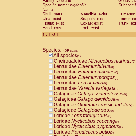
Family: Cebidae
Genus:
S
Cebidae
Saguinus midas
(0)
Specific name:
nigricollis
Subspecif
Cebidae
Saguinus mystax
(0)
Name:
Cebidae
Saguinus nigricollis
Skull: parts
Mandible: exist
(1)
Humerus: 
Cebidae
Saguinus oedipus
Ulna: exist
Scapula: exist
Femur: ex
(0)
Fibula: exist
Coxae: exist
Trunk: exi
Cebidae
Saguinus weddelli
(0)
Hand: exist
Foot: exist
Cebidae
Saguinus
spp.
(0)
Cebidae
Aotus trivirgatus
1 - 1 of 1
(0)
Cebidae
Cebus albifrons
(0)
Cebidae
Cebus apella
(0)
Species:
Cebidae
Cebus capucinus
* OR search
(0)
All species
Cebidae
Cebus nigrivittatus
(1)
(0)
Cheirogaleidae
Microcebus murinus
Cebidae
Cebus
spp.
(0)
(0)
Lemuridae
Eulemur fulvus
Cebidae
Saimiri boliviensis
(0)
(0)
Lemuridae
Eulemur macaco
Cebidae
Saimiri sciureus
(0)
(0)
Lemuridae
Eulemur mongoz
Atelidae
Alouatta caraya
(0)
(0)
Lemuridae
Lemur catta
Atelidae
Alouatta fusca
(0)
(0)
Lemuridae
Varecia variegata
Atelidae
Alouatta seniculus
(0)
(0)
Galagidae
Galago senegalensis
Atelidae
Alouatta
spp.
(0)
(0)
Galagidae
Galago demidovii
Atelidae
Ateles belzebuth
(0)
(0)
Galagidae
Otolemur crassicaudatus
Atelidae
Ateles geoffroyi
(0)
(0)
Galagidae
Galagidae
spp.
Atelidae
Ateles paniscus
(0)
(0)
Loridae
Loris tardigradus
Atelidae
Ateles
spp.
(0)
(0)
Loridae
Nycticebus coucang
Atelidae
Lagothrix lagothricha
(0)
(0)
Loridae
Nycticebus pygmaeus
Atelidae
Lagothrix lagothricha cana
(0)
(0)
Loridae
Perodicticus potto
Pitheciidae
Cacajao calvus rubicundu
(0)