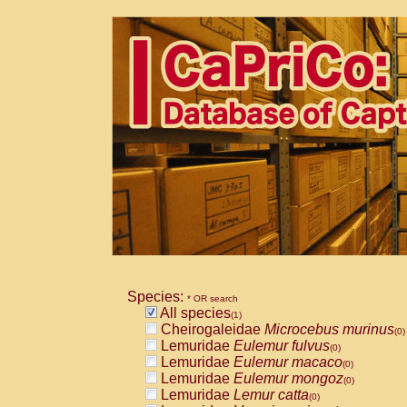
Species:
* OR search
All species
(1)
Cheirogaleidae
Microcebus murinus
(0)
Lemuridae
Eulemur fulvus
(0)
Lemuridae
Eulemur macaco
(0)
Lemuridae
Eulemur mongoz
(0)
Lemuridae
Lemur catta
(0)