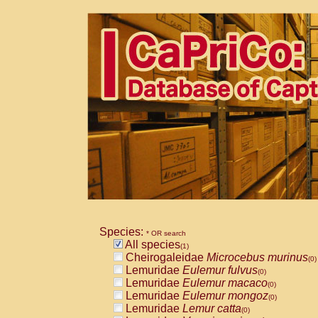
Species:
* OR search
All species
(1)
Cheirogaleidae
Microcebus murinus
(0)
Lemuridae
Eulemur fulvus
(0)
Lemuridae
Eulemur macaco
(0)
Lemuridae
Eulemur mongoz
(0)
Lemuridae
Lemur catta
(0)