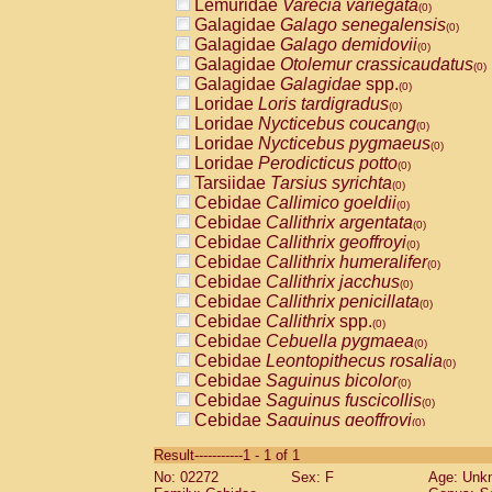
Lemuridae
Varecia variegata
(0)
Galagidae
Galago senegalensis
(0)
Galagidae
Galago demidovii
(0)
Galagidae
Otolemur crassicaudatus
(0)
Galagidae
Galagidae
spp.
(0)
Loridae
Loris tardigradus
(0)
Loridae
Nycticebus coucang
(0)
Loridae
Nycticebus pygmaeus
(0)
Loridae
Perodicticus potto
(0)
Tarsiidae
Tarsius syrichta
(0)
Cebidae
Callimico goeldii
(0)
Cebidae
Callithrix argentata
(0)
Cebidae
Callithrix geoffroyi
(0)
Cebidae
Callithrix humeralifer
(0)
Cebidae
Callithrix jacchus
(0)
Cebidae
Callithrix penicillata
(0)
Cebidae
Callithrix
spp.
(0)
Cebidae
Cebuella pygmaea
(0)
Cebidae
Leontopithecus rosalia
(0)
Cebidae
Saguinus bicolor
(0)
Cebidae
Saguinus fuscicollis
(0)
Cebidae
Saguinus geoffroyi
(0)
Cebidae
Saguinus imperator
(0)
Result-----------1 - 1 of 1
Cebidae
Saguinus labiatus
(0)
No: 02272
Sex: F
Age: Unk
Cebidae
Saguinus leucopus
(0)