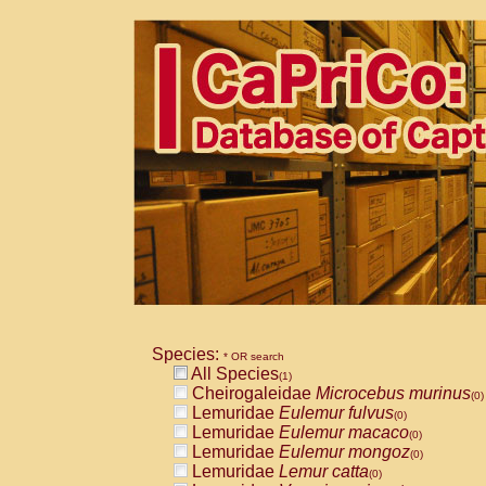
Species:
* OR search
All Species
(1)
Cheirogaleidae
Microcebus murinus
(0)
Lemuridae
Eulemur fulvus
(0)
Lemuridae
Eulemur macaco
(0)
Lemuridae
Eulemur mongoz
(0)
Lemuridae
Lemur catta
(0)