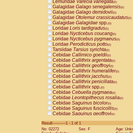
Lemuridae
Varecia variegata
(0)
Galagidae
Galago senegalensis
(0)
Galagidae
Galago demidovii
(0)
Galagidae
Otolemur crassicaudatus
(0)
Galagidae
Galagidae
spp.
(0)
Loridae
Loris tardigradus
(0)
Loridae
Nycticebus coucang
(0)
Loridae
Nycticebus pygmaeus
(0)
Loridae
Perodicticus potto
(0)
Tarsiidae
Tarsius syrichta
(0)
Cebidae
Callimico goeldii
(0)
Cebidae
Callithrix argentata
(0)
Cebidae
Callithrix geoffroyi
(0)
Cebidae
Callithrix humeralifer
(0)
Cebidae
Callithrix jacchus
(0)
Cebidae
Callithrix penicillata
(0)
Cebidae
Callithrix
spp.
(0)
Cebidae
Cebuella pygmaea
(0)
Cebidae
Leontopithecus rosalia
(0)
Cebidae
Saguinus bicolor
(0)
Cebidae
Saguinus fuscicollis
(0)
Cebidae
Saguinus geoffroyi
(0)
Cebidae
Saguinus imperator
(0)
Result-----------1 - 1 of 1
Cebidae
Saguinus labiatus
(0)
No: 02272
Sex: F
Age: Unk
Cebidae
Saguinus leucopus
(0)