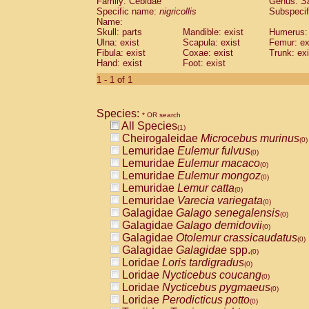
Family: Cebidae
Genus:
S
Cebidae
Saguinus midas
(0)
Specific name:
nigricollis
Subspecif
Cebidae
Saguinus mystax
(0)
Name:
Cebidae
Saguinus nigricollis
Skull: parts
Mandible: exist
(1)
Humerus: 
Cebidae
Saguinus oedipus
Ulna: exist
Scapula: exist
Femur: ex
(0)
Fibula: exist
Coxae: exist
Trunk: exi
Cebidae
Saguinus weddelli
(0)
Hand: exist
Foot: exist
Cebidae
Saguinus
spp.
(0)
Cebidae
Aotus trivirgatus
1 - 1 of 1
(0)
Cebidae
Cebus albifrons
(0)
Cebidae
Cebus apella
(0)
Species:
Cebidae
Cebus capucinus
* OR search
(0)
All Species
Cebidae
Cebus nigrivittatus
(1)
(0)
Cheirogaleidae
Microcebus murinus
Cebidae
Cebus
spp.
(0)
(0)
Lemuridae
Eulemur fulvus
Cebidae
Saimiri boliviensis
(0)
(0)
Lemuridae
Eulemur macaco
Cebidae
Saimiri sciureus
(0)
(0)
Lemuridae
Eulemur mongoz
Atelidae
Alouatta caraya
(0)
(0)
Lemuridae
Lemur catta
Atelidae
Alouatta fusca
(0)
(0)
Lemuridae
Varecia variegata
Atelidae
Alouatta seniculus
(0)
(0)
Galagidae
Galago senegalensis
Atelidae
Alouatta
spp.
(0)
(0)
Galagidae
Galago demidovii
Atelidae
Ateles belzebuth
(0)
(0)
Galagidae
Otolemur crassicaudatus
Atelidae
Ateles geoffroyi
(0)
(0)
Galagidae
Galagidae
spp.
Atelidae
Ateles paniscus
(0)
(0)
Loridae
Loris tardigradus
Atelidae
Ateles
spp.
(0)
(0)
Loridae
Nycticebus coucang
Atelidae
Lagothrix lagothricha
(0)
(0)
Loridae
Nycticebus pygmaeus
Atelidae
Lagothrix lagothricha cana
(0)
(0)
Loridae
Perodicticus potto
Pitheciidae
Cacajao calvus rubicundu
(0)