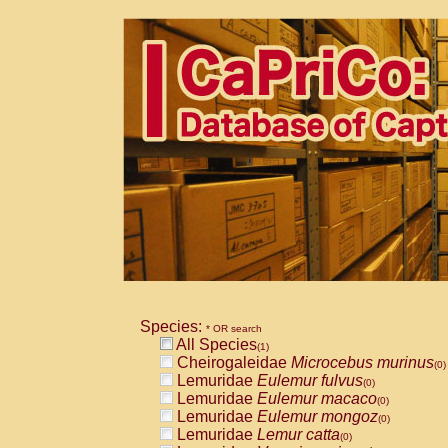
Species:
* OR search
All Species
(1)
Cheirogaleidae
Microcebus murinus
(0)
Lemuridae
Eulemur fulvus
(0)
Lemuridae
Eulemur macaco
(0)
Lemuridae
Eulemur mongoz
(0)
Lemuridae
Lemur catta
(0)