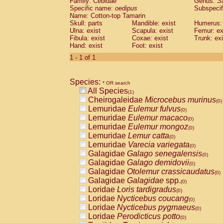
Family: Cebidae
Genus:
S
Cebidae
Saguinus midas
(0)
Specific name:
oedipus
Subspecif
Cebidae
Saguinus mystax
(0)
Name: Cotton-top Tamarin
Cebidae
Saguinus nigricollis
Skull: parts
Mandible: exist
(0)
Humerus: 
Cebidae
Saguinus oedipus
Ulna: exist
Scapula: exist
Femur: ex
(1)
Fibula: exist
Coxae: exist
Trunk: exi
Cebidae
Saguinus weddelli
(0)
Hand: exist
Foot: exist
Cebidae
Saguinus
spp.
(0)
Cebidae
Aotus trivirgatus
1 - 1 of 1
(0)
Cebidae
Cebus albifrons
(0)
Cebidae
Cebus apella
(0)
Species:
Cebidae
Cebus capucinus
* OR search
(0)
All Species
Cebidae
Cebus nigrivittatus
(1)
(0)
Cheirogaleidae
Microcebus murinus
Cebidae
Cebus
spp.
(0)
(0)
Lemuridae
Eulemur fulvus
Cebidae
Saimiri boliviensis
(0)
(0)
Lemuridae
Eulemur macaco
Cebidae
Saimiri sciureus
(0)
(0)
Lemuridae
Eulemur mongoz
Atelidae
Alouatta caraya
(0)
(0)
Lemuridae
Lemur catta
Atelidae
Alouatta fusca
(0)
(0)
Lemuridae
Varecia variegata
Atelidae
Alouatta seniculus
(0)
(0)
Galagidae
Galago senegalensis
Atelidae
Alouatta
spp.
(0)
(0)
Galagidae
Galago demidovii
Atelidae
Ateles belzebuth
(0)
(0)
Galagidae
Otolemur crassicaudatus
Atelidae
Ateles geoffroyi
(0)
(0)
Galagidae
Galagidae
spp.
Atelidae
Ateles paniscus
(0)
(0)
Loridae
Loris tardigradus
Atelidae
Ateles
spp.
(0)
(0)
Loridae
Nycticebus coucang
Atelidae
Lagothrix lagothricha
(0)
(0)
Loridae
Nycticebus pygmaeus
Atelidae
Lagothrix lagothricha cana
(0)
(0)
Loridae
Perodicticus potto
Pitheciidae
Cacajao calvus rubicundu
(0)