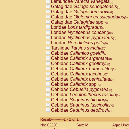
Lemuridae
Varecia variegata
(0)
Galagidae
Galago senegalensis
(0)
Galagidae
Galago demidovii
(0)
Galagidae
Otolemur crassicaudatus
(0)
Galagidae
Galagidae
spp.
(0)
Loridae
Loris tardigradus
(0)
Loridae
Nycticebus coucang
(0)
Loridae
Nycticebus pygmaeus
(0)
Loridae
Perodicticus potto
(0)
Tarsiidae
Tarsius syrichta
(0)
Cebidae
Callimico goeldii
(0)
Cebidae
Callithrix argentata
(0)
Cebidae
Callithrix geoffroyi
(0)
Cebidae
Callithrix humeralifer
(0)
Cebidae
Callithrix jacchus
(0)
Cebidae
Callithrix penicillata
(0)
Cebidae
Callithrix
spp.
(0)
Cebidae
Cebuella pygmaea
(0)
Cebidae
Leontopithecus rosalia
(0)
Cebidae
Saguinus bicolor
(0)
Cebidae
Saguinus fuscicollis
(0)
Cebidae
Saguinus geoffroyi
(0)
Cebidae
Saguinus imperator
(0)
Result-----------1 - 1 of 1
Cebidae
Saguinus labiatus
(0)
No: 02220
Sex: M
Age: Unk
Cebidae
Saguinus leucopus
(0)