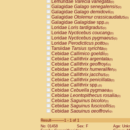
Lemuridae
Varecia variegata
(0)
Galagidae
Galago senegalensis
(0)
Galagidae
Galago demidovii
(0)
Galagidae
Otolemur crassicaudatus
(0)
Galagidae
Galagidae
spp.
(0)
Loridae
Loris tardigradus
(0)
Loridae
Nycticebus coucang
(0)
Loridae
Nycticebus pygmaeus
(0)
Loridae
Perodicticus potto
(0)
Tarsiidae
Tarsius syrichta
(0)
Cebidae
Callimico goeldii
(0)
Cebidae
Callithrix argentata
(0)
Cebidae
Callithrix geoffroyi
(0)
Cebidae
Callithrix humeralifer
(0)
Cebidae
Callithrix jacchus
(0)
Cebidae
Callithrix penicillata
(0)
Cebidae
Callithrix
spp.
(0)
Cebidae
Cebuella pygmaea
(0)
Cebidae
Leontopithecus rosalia
(0)
Cebidae
Saguinus bicolor
(0)
Cebidae
Saguinus fuscicollis
(0)
Cebidae
Saguinus geoffroyi
(0)
Cebidae
Saguinus imperator
(0)
Result-----------1 - 1 of 1
Cebidae
Saguinus labiatus
(0)
No: 01458
Sex: F
Age: Unk
Cebidae
Saguinus leucopus
(0)