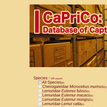
Species:
* OR search
All Species
(4)
Cheirogaleidae
Microcebus murinus
(0)
Lemuridae
Eulemur fulvus
(0)
Lemuridae
Eulemur macaco
(0)
Lemuridae
Eulemur mongoz
(0)
Lemuridae
Lemur catta
(0)