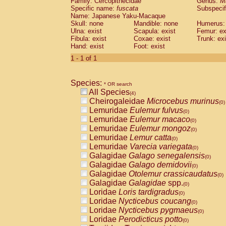
Family: Cercopithecidae
Genus:
M
Cebidae
Saguinus midas
(0)
Specific name:
fuscata
Subspeci
Cebidae
Saguinus mystax
(0)
Name: Japanese Yaku-Macaque
Cebidae
Saguinus nigricollis
Skull: none
Mandible: none
(1)
Humerus: 
Cebidae
Saguinus oedipus
Ulna: exist
Scapula: exist
Femur: ex
(0)
Fibula: exist
Coxae: exist
Trunk: exi
Cebidae
Saguinus weddelli
(0)
Hand: exist
Foot: exist
Cebidae
Saguinus
spp.
(0)
Cebidae
Aotus trivirgatus
1 - 1 of 1
(0)
Cebidae
Cebus albifrons
(0)
Cebidae
Cebus apella
(0)
Species:
Cebidae
Cebus capucinus
* OR search
(0)
All Species
Cebidae
Cebus nigrivittatus
(4)
(0)
Cheirogaleidae
Microcebus murinus
Cebidae
Cebus
spp.
(0)
(0)
Lemuridae
Eulemur fulvus
Cebidae
Saimiri boliviensis
(0)
(0)
Lemuridae
Eulemur macaco
Cebidae
Saimiri sciureus
(0)
(0)
Lemuridae
Eulemur mongoz
Atelidae
Alouatta caraya
(0)
(0)
Lemuridae
Lemur catta
Atelidae
Alouatta fusca
(0)
(0)
Lemuridae
Varecia variegata
Atelidae
Alouatta seniculus
(0)
(0)
Galagidae
Galago senegalensis
Atelidae
Alouatta
spp.
(0)
(0)
Galagidae
Galago demidovii
Atelidae
Ateles belzebuth
(0)
(0)
Galagidae
Otolemur crassicaudatus
Atelidae
Ateles geoffroyi
(0)
(0)
Galagidae
Galagidae
spp.
Atelidae
Ateles paniscus
(0)
(0)
Loridae
Loris tardigradus
Atelidae
Ateles
spp.
(0)
(0)
Loridae
Nycticebus coucang
Atelidae
Lagothrix lagothricha
(0)
(0)
Loridae
Nycticebus pygmaeus
Atelidae
Lagothrix lagothricha cana
(0)
(0)
Loridae
Perodicticus potto
Pitheciidae
Cacajao calvus rubicundu
(0)