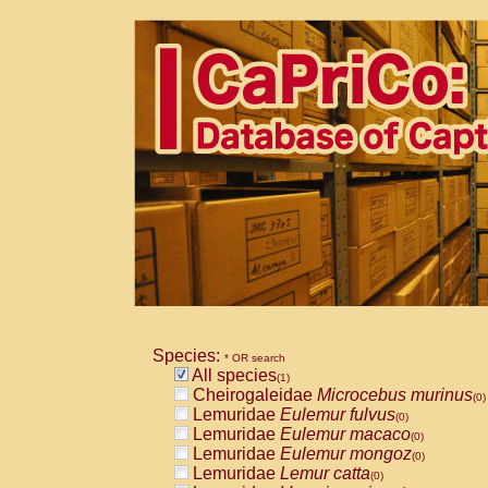
Species:
* OR search
All species
(1)
Cheirogaleidae
Microcebus murinus
(0)
Lemuridae
Eulemur fulvus
(0)
Lemuridae
Eulemur macaco
(0)
Lemuridae
Eulemur mongoz
(0)
Lemuridae
Lemur catta
(0)