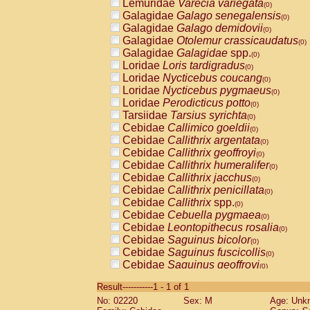
Lemuridae
Varecia variegata
(0)
Galagidae
Galago senegalensis
(0)
Galagidae
Galago demidovii
(0)
Galagidae
Otolemur crassicaudatus
(0)
Galagidae
Galagidae
spp.
(0)
Loridae
Loris tardigradus
(0)
Loridae
Nycticebus coucang
(0)
Loridae
Nycticebus pygmaeus
(0)
Loridae
Perodicticus potto
(0)
Tarsiidae
Tarsius syrichta
(0)
Cebidae
Callimico goeldii
(0)
Cebidae
Callithrix argentata
(0)
Cebidae
Callithrix geoffroyi
(0)
Cebidae
Callithrix humeralifer
(0)
Cebidae
Callithrix jacchus
(0)
Cebidae
Callithrix penicillata
(0)
Cebidae
Callithrix
spp.
(0)
Cebidae
Cebuella pygmaea
(0)
Cebidae
Leontopithecus rosalia
(0)
Cebidae
Saguinus bicolor
(0)
Cebidae
Saguinus fuscicollis
(0)
Cebidae
Saguinus geoffroyi
(0)
Cebidae
Saguinus imperator
(0)
Result-----------1 - 1 of 1
Cebidae
Saguinus labiatus
(0)
No: 02220
Sex: M
Age: Unk
Cebidae
Saguinus leucopus
(0)