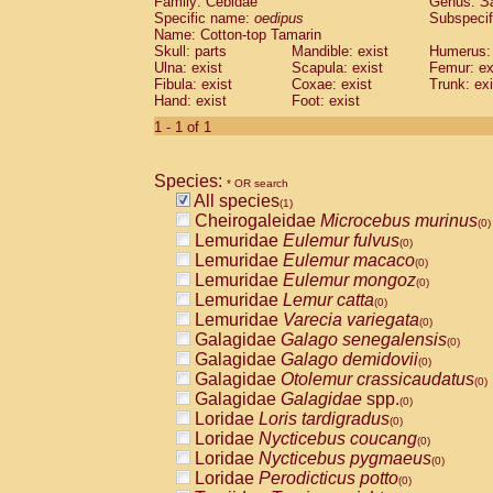
Family: Cebidae
Genus:
S
Cebidae
Saguinus midas
(0)
Specific name:
oedipus
Subspecif
Cebidae
Saguinus mystax
(0)
Name: Cotton-top Tamarin
Cebidae
Saguinus nigricollis
Skull: parts
Mandible: exist
(0)
Humerus: 
Cebidae
Saguinus oedipus
Ulna: exist
Scapula: exist
Femur: ex
(1)
Fibula: exist
Coxae: exist
Trunk: exi
Cebidae
Saguinus weddelli
(0)
Hand: exist
Foot: exist
Cebidae
Saguinus
spp.
(0)
Cebidae
Aotus trivirgatus
1 - 1 of 1
(0)
Cebidae
Cebus albifrons
(0)
Cebidae
Cebus apella
(0)
Species:
Cebidae
Cebus capucinus
* OR search
(0)
All species
Cebidae
Cebus nigrivittatus
(1)
(0)
Cheirogaleidae
Microcebus murinus
Cebidae
Cebus
spp.
(0)
(0)
Lemuridae
Eulemur fulvus
Cebidae
Saimiri boliviensis
(0)
(0)
Lemuridae
Eulemur macaco
Cebidae
Saimiri sciureus
(0)
(0)
Lemuridae
Eulemur mongoz
Atelidae
Alouatta caraya
(0)
(0)
Lemuridae
Lemur catta
Atelidae
Alouatta fusca
(0)
(0)
Lemuridae
Varecia variegata
Atelidae
Alouatta seniculus
(0)
(0)
Galagidae
Galago senegalensis
Atelidae
Alouatta
spp.
(0)
(0)
Galagidae
Galago demidovii
Atelidae
Ateles belzebuth
(0)
(0)
Galagidae
Otolemur crassicaudatus
Atelidae
Ateles geoffroyi
(0)
(0)
Galagidae
Galagidae
spp.
Atelidae
Ateles paniscus
(0)
(0)
Loridae
Loris tardigradus
Atelidae
Ateles
spp.
(0)
(0)
Loridae
Nycticebus coucang
Atelidae
Lagothrix lagothricha
(0)
(0)
Loridae
Nycticebus pygmaeus
Atelidae
Lagothrix lagothricha cana
(0)
(0)
Loridae
Perodicticus potto
Pitheciidae
Cacajao calvus rubicundu
(0)