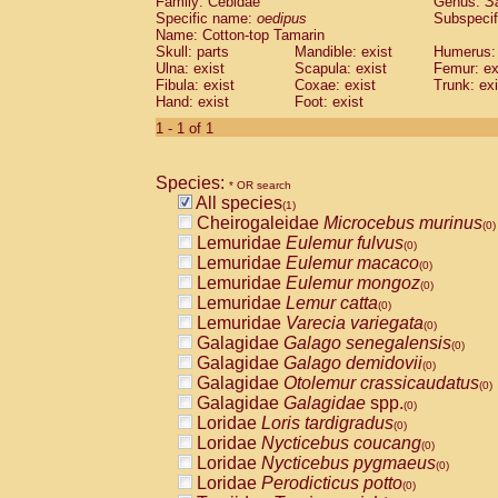
Family: Cebidae
Genus:
S
Cebidae
Saguinus midas
(0)
Specific name:
oedipus
Subspecif
Cebidae
Saguinus mystax
(0)
Name: Cotton-top Tamarin
Cebidae
Saguinus nigricollis
Skull: parts
Mandible: exist
(0)
Humerus: 
Cebidae
Saguinus oedipus
Ulna: exist
Scapula: exist
Femur: ex
(1)
Fibula: exist
Coxae: exist
Trunk: exi
Cebidae
Saguinus weddelli
(0)
Hand: exist
Foot: exist
Cebidae
Saguinus
spp.
(0)
Cebidae
Aotus trivirgatus
1 - 1 of 1
(0)
Cebidae
Cebus albifrons
(0)
Cebidae
Cebus apella
(0)
Species:
Cebidae
Cebus capucinus
* OR search
(0)
All species
Cebidae
Cebus nigrivittatus
(1)
(0)
Cheirogaleidae
Microcebus murinus
Cebidae
Cebus
spp.
(0)
(0)
Lemuridae
Eulemur fulvus
Cebidae
Saimiri boliviensis
(0)
(0)
Lemuridae
Eulemur macaco
Cebidae
Saimiri sciureus
(0)
(0)
Lemuridae
Eulemur mongoz
Atelidae
Alouatta caraya
(0)
(0)
Lemuridae
Lemur catta
Atelidae
Alouatta fusca
(0)
(0)
Lemuridae
Varecia variegata
Atelidae
Alouatta seniculus
(0)
(0)
Galagidae
Galago senegalensis
Atelidae
Alouatta
spp.
(0)
(0)
Galagidae
Galago demidovii
Atelidae
Ateles belzebuth
(0)
(0)
Galagidae
Otolemur crassicaudatus
Atelidae
Ateles geoffroyi
(0)
(0)
Galagidae
Galagidae
spp.
Atelidae
Ateles paniscus
(0)
(0)
Loridae
Loris tardigradus
Atelidae
Ateles
spp.
(0)
(0)
Loridae
Nycticebus coucang
Atelidae
Lagothrix lagothricha
(0)
(0)
Loridae
Nycticebus pygmaeus
Atelidae
Lagothrix lagothricha cana
(0)
(0)
Loridae
Perodicticus potto
Pitheciidae
Cacajao calvus rubicundu
(0)