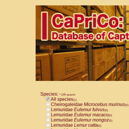
Species:
* OR search
All species
(1)
Cheirogaleidae
Microcebus murinus
(0)
Lemuridae
Eulemur fulvus
(0)
Lemuridae
Eulemur macaco
(0)
Lemuridae
Eulemur mongoz
(0)
Lemuridae
Lemur catta
(0)