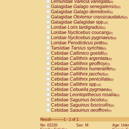
Lemuridae
Varecia variegata
(0)
Galagidae
Galago senegalensis
(0)
Galagidae
Galago demidovii
(0)
Galagidae
Otolemur crassicaudatus
(0)
Galagidae
Galagidae
spp.
(0)
Loridae
Loris tardigradus
(0)
Loridae
Nycticebus coucang
(0)
Loridae
Nycticebus pygmaeus
(0)
Loridae
Perodicticus potto
(0)
Tarsiidae
Tarsius syrichta
(0)
Cebidae
Callimico goeldii
(0)
Cebidae
Callithrix argentata
(0)
Cebidae
Callithrix geoffroyi
(0)
Cebidae
Callithrix humeralifer
(0)
Cebidae
Callithrix jacchus
(0)
Cebidae
Callithrix penicillata
(0)
Cebidae
Callithrix
spp.
(0)
Cebidae
Cebuella pygmaea
(0)
Cebidae
Leontopithecus rosalia
(0)
Cebidae
Saguinus bicolor
(0)
Cebidae
Saguinus fuscicollis
(0)
Cebidae
Saguinus geoffroyi
(0)
Cebidae
Saguinus imperator
(0)
Result-----------1 - 1 of 1
Cebidae
Saguinus labiatus
(0)
No: 02220
Sex: M
Age: Unk
Cebidae
Saguinus leucopus
(0)