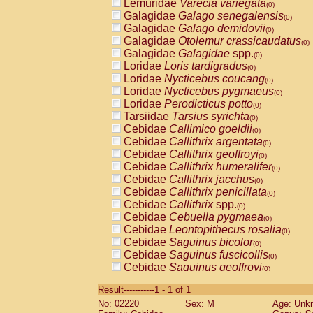
Lemuridae
Varecia variegata
(0)
Galagidae
Galago senegalensis
(0)
Galagidae
Galago demidovii
(0)
Galagidae
Otolemur crassicaudatus
(0)
Galagidae
Galagidae
spp.
(0)
Loridae
Loris tardigradus
(0)
Loridae
Nycticebus coucang
(0)
Loridae
Nycticebus pygmaeus
(0)
Loridae
Perodicticus potto
(0)
Tarsiidae
Tarsius syrichta
(0)
Cebidae
Callimico goeldii
(0)
Cebidae
Callithrix argentata
(0)
Cebidae
Callithrix geoffroyi
(0)
Cebidae
Callithrix humeralifer
(0)
Cebidae
Callithrix jacchus
(0)
Cebidae
Callithrix penicillata
(0)
Cebidae
Callithrix
spp.
(0)
Cebidae
Cebuella pygmaea
(0)
Cebidae
Leontopithecus rosalia
(0)
Cebidae
Saguinus bicolor
(0)
Cebidae
Saguinus fuscicollis
(0)
Cebidae
Saguinus geoffroyi
(0)
Cebidae
Saguinus imperator
(0)
Result-----------1 - 1 of 1
Cebidae
Saguinus labiatus
(0)
No: 02220
Sex: M
Age: Unk
Cebidae
Saguinus leucopus
(0)