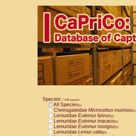
Species:
* OR search
All Species
(1)
Cheirogaleidae
Microcebus murinus
(0)
Lemuridae
Eulemur fulvus
(0)
Lemuridae
Eulemur macaco
(0)
Lemuridae
Eulemur mongoz
(0)
Lemuridae
Lemur catta
(0)