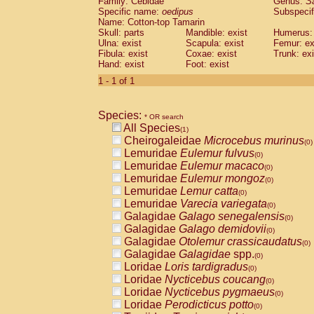
Family: Cebidae
Genus:
S
Cebidae
Saguinus midas
(0)
Specific name:
oedipus
Subspecif
Cebidae
Saguinus mystax
(0)
Name: Cotton-top Tamarin
Cebidae
Saguinus nigricollis
Skull: parts
Mandible: exist
(0)
Humerus: 
Cebidae
Saguinus oedipus
Ulna: exist
Scapula: exist
Femur: ex
(1)
Fibula: exist
Coxae: exist
Trunk: exi
Cebidae
Saguinus weddelli
(0)
Hand: exist
Foot: exist
Cebidae
Saguinus
spp.
(0)
Cebidae
Aotus trivirgatus
1 - 1 of 1
(0)
Cebidae
Cebus albifrons
(0)
Cebidae
Cebus apella
(0)
Species:
Cebidae
Cebus capucinus
* OR search
(0)
All Species
Cebidae
Cebus nigrivittatus
(1)
(0)
Cheirogaleidae
Microcebus murinus
Cebidae
Cebus
spp.
(0)
(0)
Lemuridae
Eulemur fulvus
Cebidae
Saimiri boliviensis
(0)
(0)
Lemuridae
Eulemur macaco
Cebidae
Saimiri sciureus
(0)
(0)
Lemuridae
Eulemur mongoz
Atelidae
Alouatta caraya
(0)
(0)
Lemuridae
Lemur catta
Atelidae
Alouatta fusca
(0)
(0)
Lemuridae
Varecia variegata
Atelidae
Alouatta seniculus
(0)
(0)
Galagidae
Galago senegalensis
Atelidae
Alouatta
spp.
(0)
(0)
Galagidae
Galago demidovii
Atelidae
Ateles belzebuth
(0)
(0)
Galagidae
Otolemur crassicaudatus
Atelidae
Ateles geoffroyi
(0)
(0)
Galagidae
Galagidae
spp.
Atelidae
Ateles paniscus
(0)
(0)
Loridae
Loris tardigradus
Atelidae
Ateles
spp.
(0)
(0)
Loridae
Nycticebus coucang
Atelidae
Lagothrix lagothricha
(0)
(0)
Loridae
Nycticebus pygmaeus
Atelidae
Lagothrix lagothricha cana
(0)
(0)
Loridae
Perodicticus potto
Pitheciidae
Cacajao calvus rubicundu
(0)