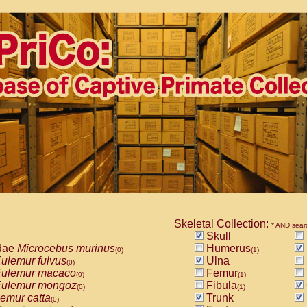
Skeletal Collection:
* AND sear
Skull
dae
Microcebus murinus
Humerus
(0)
(1)
ulemur fulvus
Ulna
(0)
ulemur macaco
Femur
(0)
(1)
ulemur mongoz
Fibula
(0)
(1)
emur catta
Trunk
(0)