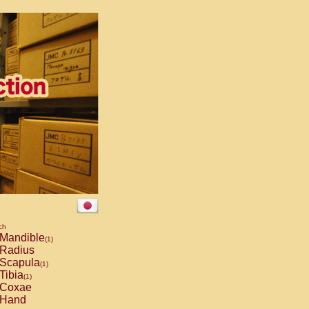
ch
Mandible
(1)
Radius
Scapula
(1)
Tibia
(1)
Coxae
Hand