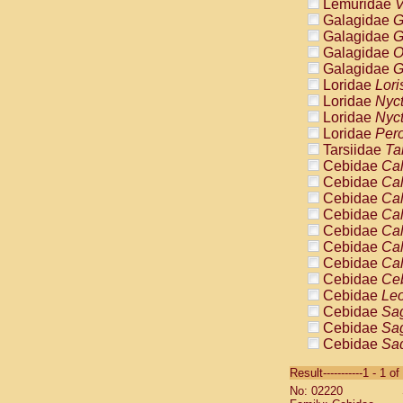
Lemuridae
V
Galagidae
G
Galagidae
G
Galagidae
O
Galagidae
G
Loridae
Lori
Loridae
Nyc
Loridae
Nyc
Loridae
Pero
Tarsiidae
Ta
Cebidae
Cal
Cebidae
Cal
Cebidae
Cal
Cebidae
Cal
Cebidae
Cal
Cebidae
Cal
Cebidae
Cal
Cebidae
Ce
Cebidae
Leo
Cebidae
Sag
Cebidae
Sag
Cebidae
Sag
Cebidae
Sag
Result-----------1 - 1 of
Cebidae
Sag
No: 02220
Cebidae
Sa