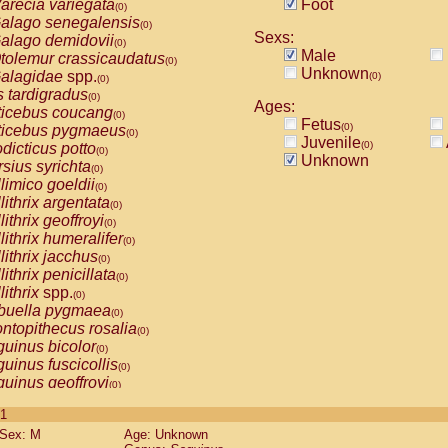
arecia variegata
Foot
(0)
alago senegalensis
(0)
Sexs:
alago demidovii
(0)
Male
tolemur crassicaudatus
(0)
Unknown
alagidae
spp.
(0)
(0)
s tardigradus
(0)
Ages:
ticebus coucang
(0)
Fetus
(0)
ticebus pygmaeus
(0)
Juvenile
(0)
dicticus potto
(0)
Unknown
rsius syrichta
(0)
limico goeldii
(0)
lithrix argentata
(0)
lithrix geoffroyi
(0)
lithrix humeralifer
(0)
lithrix jacchus
(0)
lithrix penicillata
(0)
lithrix
spp.
(0)
buella pygmaea
(0)
ntopithecus rosalia
(0)
uinus bicolor
(0)
uinus fuscicollis
(0)
uinus geoffroyi
(0)
uinus imperator
(0)
 1
uinus labiatus
(0)
Sex: M
Age: Unknown
guinus leucopus
(0)