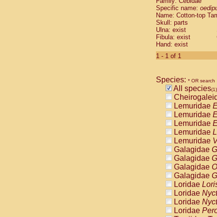
Family: Cebidae
Cebidae
Sa
Specific name:
oedip
Cebidae
Sa
Name: Cotton-top Ta
Cebidae
Sag
Skull: parts
Cebidae
Sa
Ulna: exist
Fibula: exist
Cebidae
Sag
Hand: exist
Cebidae
Sa
Cebidae
Aot
1 - 1 of 1
Cebidae
Ceb
Cebidae
Ceb
Species:
Cebidae
Ce
* OR search
All species
Cebidae
Ceb
(1)
Cheirogalei
Cebidae
Ce
Lemuridae
E
Cebidae
Sai
Lemuridae
E
Cebidae
Sai
Lemuridae
E
Atelidae
Alo
Lemuridae
L
Atelidae
Alo
Lemuridae
V
Atelidae
Alo
Galagidae
G
Atelidae
Alo
Galagidae
G
Atelidae
Ate
Galagidae
O
Atelidae
Ate
Galagidae
G
Atelidae
Ate
Loridae
Lori
Atelidae
Ate
Loridae
Nyc
Atelidae
Lag
Loridae
Nyc
Atelidae
Lag
Loridae
Pero
Pitheciidae