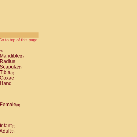
Go to top of this page.
ch
Mandible
(1)
Radius
Scapula
(1)
Tibia
(1)
Coxae
Hand
Female
(0)
Infant
(0)
Adult
(0)