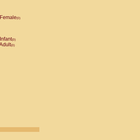
Female
(0)
Infant
(0)
Adult
(0)