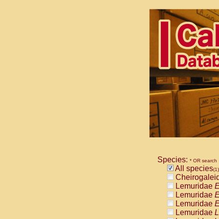
Species:
* OR search
All species
(1)
Cheirogalei
Lemuridae
E
Lemuridae
E
Lemuridae
E
Lemuridae
L