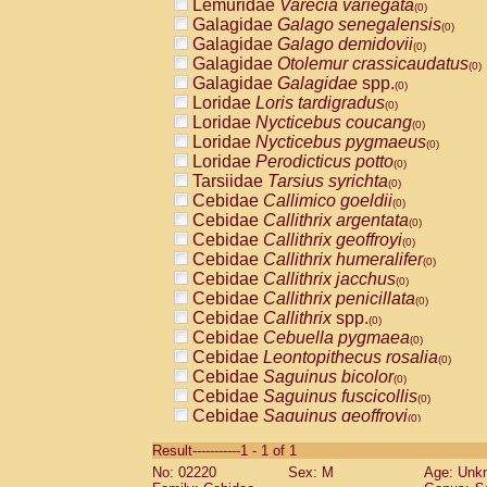
Lemuridae
Varecia variegata
(0)
Galagidae
Galago senegalensis
(0)
Galagidae
Galago demidovii
(0)
Galagidae
Otolemur crassicaudatus
(0)
Galagidae
Galagidae
spp.
(0)
Loridae
Loris tardigradus
(0)
Loridae
Nycticebus coucang
(0)
Loridae
Nycticebus pygmaeus
(0)
Loridae
Perodicticus potto
(0)
Tarsiidae
Tarsius syrichta
(0)
Cebidae
Callimico goeldii
(0)
Cebidae
Callithrix argentata
(0)
Cebidae
Callithrix geoffroyi
(0)
Cebidae
Callithrix humeralifer
(0)
Cebidae
Callithrix jacchus
(0)
Cebidae
Callithrix penicillata
(0)
Cebidae
Callithrix
spp.
(0)
Cebidae
Cebuella pygmaea
(0)
Cebidae
Leontopithecus rosalia
(0)
Cebidae
Saguinus bicolor
(0)
Cebidae
Saguinus fuscicollis
(0)
Cebidae
Saguinus geoffroyi
(0)
Cebidae
Saguinus imperator
(0)
Result-----------1 - 1 of 1
Cebidae
Saguinus labiatus
(0)
No: 02220
Sex: M
Age: Unk
Cebidae
Saguinus leucopus
(0)