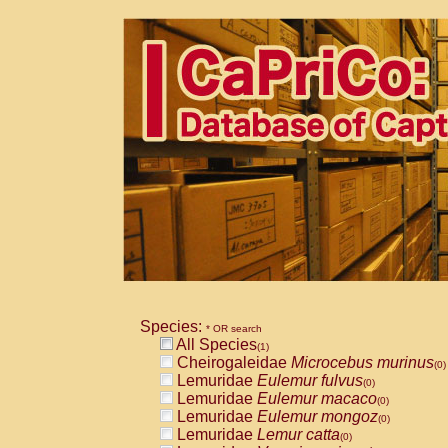
Species:
* OR search
All Species
(1)
Cheirogaleidae
Microcebus murinus
(0)
Lemuridae
Eulemur fulvus
(0)
Lemuridae
Eulemur macaco
(0)
Lemuridae
Eulemur mongoz
(0)
Lemuridae
Lemur catta
(0)