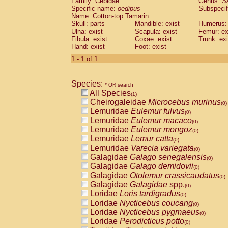
Family: Cebidae
Genus:
S
Cebidae
Saguinus midas
(0)
Specific name:
oedipus
Subspecif
Cebidae
Saguinus mystax
(0)
Name: Cotton-top Tamarin
Cebidae
Saguinus nigricollis
Skull: parts
Mandible: exist
(0)
Humerus: 
Cebidae
Saguinus oedipus
Ulna: exist
Scapula: exist
Femur: ex
(1)
Fibula: exist
Coxae: exist
Trunk: exi
Cebidae
Saguinus weddelli
(0)
Hand: exist
Foot: exist
Cebidae
Saguinus
spp.
(0)
Cebidae
Aotus trivirgatus
1 - 1 of 1
(0)
Cebidae
Cebus albifrons
(0)
Cebidae
Cebus apella
(0)
Species:
Cebidae
Cebus capucinus
* OR search
(0)
All Species
Cebidae
Cebus nigrivittatus
(1)
(0)
Cheirogaleidae
Microcebus murinus
Cebidae
Cebus
spp.
(0)
(0)
Lemuridae
Eulemur fulvus
Cebidae
Saimiri boliviensis
(0)
(0)
Lemuridae
Eulemur macaco
Cebidae
Saimiri sciureus
(0)
(0)
Lemuridae
Eulemur mongoz
Atelidae
Alouatta caraya
(0)
(0)
Lemuridae
Lemur catta
Atelidae
Alouatta fusca
(0)
(0)
Lemuridae
Varecia variegata
Atelidae
Alouatta seniculus
(0)
(0)
Galagidae
Galago senegalensis
Atelidae
Alouatta
spp.
(0)
(0)
Galagidae
Galago demidovii
Atelidae
Ateles belzebuth
(0)
(0)
Galagidae
Otolemur crassicaudatus
Atelidae
Ateles geoffroyi
(0)
(0)
Galagidae
Galagidae
spp.
Atelidae
Ateles paniscus
(0)
(0)
Loridae
Loris tardigradus
Atelidae
Ateles
spp.
(0)
(0)
Loridae
Nycticebus coucang
Atelidae
Lagothrix lagothricha
(0)
(0)
Loridae
Nycticebus pygmaeus
Atelidae
Lagothrix lagothricha cana
(0)
(0)
Loridae
Perodicticus potto
Pitheciidae
Cacajao calvus rubicundu
(0)