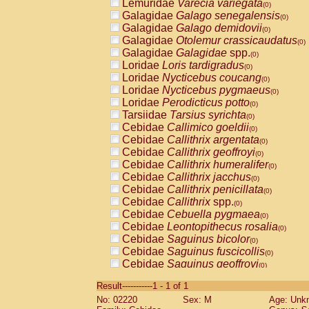
Lemuridae
Varecia variegata
(0)
Galagidae
Galago senegalensis
(0)
Galagidae
Galago demidovii
(0)
Galagidae
Otolemur crassicaudatus
(0)
Galagidae
Galagidae
spp.
(0)
Loridae
Loris tardigradus
(0)
Loridae
Nycticebus coucang
(0)
Loridae
Nycticebus pygmaeus
(0)
Loridae
Perodicticus potto
(0)
Tarsiidae
Tarsius syrichta
(0)
Cebidae
Callimico goeldii
(0)
Cebidae
Callithrix argentata
(0)
Cebidae
Callithrix geoffroyi
(0)
Cebidae
Callithrix humeralifer
(0)
Cebidae
Callithrix jacchus
(0)
Cebidae
Callithrix penicillata
(0)
Cebidae
Callithrix
spp.
(0)
Cebidae
Cebuella pygmaea
(0)
Cebidae
Leontopithecus rosalia
(0)
Cebidae
Saguinus bicolor
(0)
Cebidae
Saguinus fuscicollis
(0)
Cebidae
Saguinus geoffroyi
(0)
Cebidae
Saguinus imperator
(0)
Result-----------1 - 1 of 1
Cebidae
Saguinus labiatus
(0)
No: 02220
Sex: M
Age: Unk
Cebidae
Saguinus leucopus
(0)