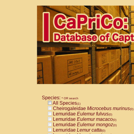
Species:
* OR search
All Species
(1)
Cheirogaleidae
Microcebus murinus
(0)
Lemuridae
Eulemur fulvus
(0)
Lemuridae
Eulemur macaco
(0)
Lemuridae
Eulemur mongoz
(0)
Lemuridae
Lemur catta
(0)