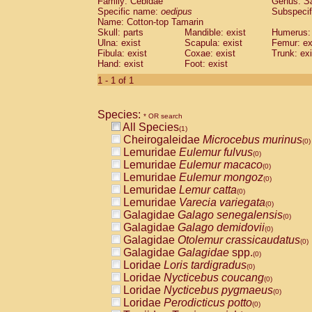
Family: Cebidae
Genus:
S
Cebidae
Saguinus midas
(0)
Specific name:
oedipus
Subspecif
Cebidae
Saguinus mystax
(0)
Name: Cotton-top Tamarin
Cebidae
Saguinus nigricollis
Skull: parts
Mandible: exist
(0)
Humerus: 
Cebidae
Saguinus oedipus
Ulna: exist
Scapula: exist
Femur: ex
(1)
Fibula: exist
Coxae: exist
Trunk: exi
Cebidae
Saguinus weddelli
(0)
Hand: exist
Foot: exist
Cebidae
Saguinus
spp.
(0)
Cebidae
Aotus trivirgatus
1 - 1 of 1
(0)
Cebidae
Cebus albifrons
(0)
Cebidae
Cebus apella
(0)
Species:
Cebidae
Cebus capucinus
* OR search
(0)
All Species
Cebidae
Cebus nigrivittatus
(1)
(0)
Cheirogaleidae
Microcebus murinus
Cebidae
Cebus
spp.
(0)
(0)
Lemuridae
Eulemur fulvus
Cebidae
Saimiri boliviensis
(0)
(0)
Lemuridae
Eulemur macaco
Cebidae
Saimiri sciureus
(0)
(0)
Lemuridae
Eulemur mongoz
Atelidae
Alouatta caraya
(0)
(0)
Lemuridae
Lemur catta
Atelidae
Alouatta fusca
(0)
(0)
Lemuridae
Varecia variegata
Atelidae
Alouatta seniculus
(0)
(0)
Galagidae
Galago senegalensis
Atelidae
Alouatta
spp.
(0)
(0)
Galagidae
Galago demidovii
Atelidae
Ateles belzebuth
(0)
(0)
Galagidae
Otolemur crassicaudatus
Atelidae
Ateles geoffroyi
(0)
(0)
Galagidae
Galagidae
spp.
Atelidae
Ateles paniscus
(0)
(0)
Loridae
Loris tardigradus
Atelidae
Ateles
spp.
(0)
(0)
Loridae
Nycticebus coucang
Atelidae
Lagothrix lagothricha
(0)
(0)
Loridae
Nycticebus pygmaeus
Atelidae
Lagothrix lagothricha cana
(0)
(0)
Loridae
Perodicticus potto
Pitheciidae
Cacajao calvus rubicundu
(0)