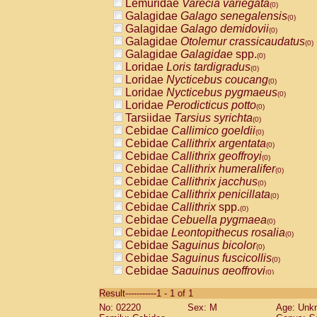
Lemuridae
Varecia variegata
(0)
Galagidae
Galago senegalensis
(0)
Galagidae
Galago demidovii
(0)
Galagidae
Otolemur crassicaudatus
(0)
Galagidae
Galagidae
spp.
(0)
Loridae
Loris tardigradus
(0)
Loridae
Nycticebus coucang
(0)
Loridae
Nycticebus pygmaeus
(0)
Loridae
Perodicticus potto
(0)
Tarsiidae
Tarsius syrichta
(0)
Cebidae
Callimico goeldii
(0)
Cebidae
Callithrix argentata
(0)
Cebidae
Callithrix geoffroyi
(0)
Cebidae
Callithrix humeralifer
(0)
Cebidae
Callithrix jacchus
(0)
Cebidae
Callithrix penicillata
(0)
Cebidae
Callithrix
spp.
(0)
Cebidae
Cebuella pygmaea
(0)
Cebidae
Leontopithecus rosalia
(0)
Cebidae
Saguinus bicolor
(0)
Cebidae
Saguinus fuscicollis
(0)
Cebidae
Saguinus geoffroyi
(0)
Cebidae
Saguinus imperator
(0)
Result-----------1 - 1 of 1
Cebidae
Saguinus labiatus
(0)
No: 02220
Sex: M
Age: Unk
Cebidae
Saguinus leucopus
(0)