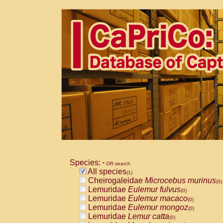
Species:
* OR search
All species
(1)
Cheirogaleidae
Microcebus murinus
(0)
Lemuridae
Eulemur fulvus
(0)
Lemuridae
Eulemur macaco
(0)
Lemuridae
Eulemur mongoz
(0)
Lemuridae
Lemur catta
(0)