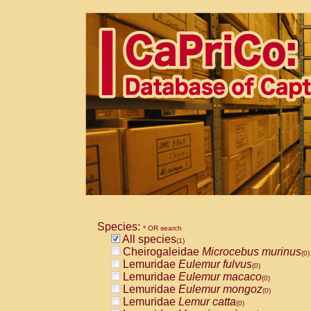
Species:
* OR search
All species
(1)
Cheirogaleidae
Microcebus murinus
(0)
Lemuridae
Eulemur fulvus
(0)
Lemuridae
Eulemur macaco
(0)
Lemuridae
Eulemur mongoz
(0)
Lemuridae
Lemur catta
(0)