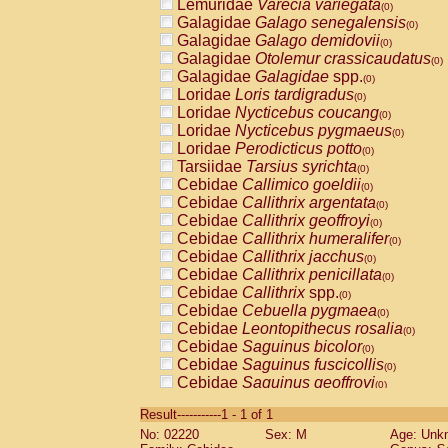
Lemuridae
Varecia variegata
(0)
Galagidae
Galago senegalensis
(0)
Galagidae
Galago demidovii
(0)
Galagidae
Otolemur crassicaudatus
(0)
Galagidae
Galagidae
spp.
(0)
Loridae
Loris tardigradus
(0)
Loridae
Nycticebus coucang
(0)
Loridae
Nycticebus pygmaeus
(0)
Loridae
Perodicticus potto
(0)
Tarsiidae
Tarsius syrichta
(0)
Cebidae
Callimico goeldii
(0)
Cebidae
Callithrix argentata
(0)
Cebidae
Callithrix geoffroyi
(0)
Cebidae
Callithrix humeralifer
(0)
Cebidae
Callithrix jacchus
(0)
Cebidae
Callithrix penicillata
(0)
Cebidae
Callithrix
spp.
(0)
Cebidae
Cebuella pygmaea
(0)
Cebidae
Leontopithecus rosalia
(0)
Cebidae
Saguinus bicolor
(0)
Cebidae
Saguinus fuscicollis
(0)
Cebidae
Saguinus geoffroyi
(0)
Cebidae
Saguinus imperator
(0)
Result-----------1 - 1 of 1
Cebidae
Saguinus labiatus
(0)
No: 02220
Sex: M
Age: Unk
Cebidae
Saguinus leucopus
(0)