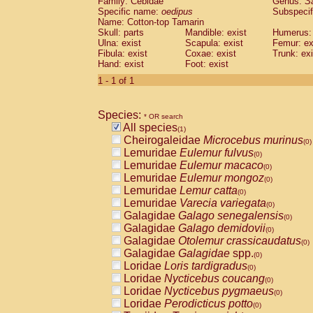
Family: Cebidae
Genus:
S
Cebidae
Saguinus midas
(0)
Specific name:
oedipus
Subspecif
Cebidae
Saguinus mystax
(0)
Name: Cotton-top Tamarin
Cebidae
Saguinus nigricollis
Skull: parts
Mandible: exist
(0)
Humerus: 
Cebidae
Saguinus oedipus
Ulna: exist
Scapula: exist
Femur: ex
(1)
Fibula: exist
Coxae: exist
Trunk: exi
Cebidae
Saguinus weddelli
(0)
Hand: exist
Foot: exist
Cebidae
Saguinus
spp.
(0)
Cebidae
Aotus trivirgatus
1 - 1 of 1
(0)
Cebidae
Cebus albifrons
(0)
Cebidae
Cebus apella
(0)
Species:
Cebidae
Cebus capucinus
* OR search
(0)
All species
Cebidae
Cebus nigrivittatus
(1)
(0)
Cheirogaleidae
Microcebus murinus
Cebidae
Cebus
spp.
(0)
(0)
Lemuridae
Eulemur fulvus
Cebidae
Saimiri boliviensis
(0)
(0)
Lemuridae
Eulemur macaco
Cebidae
Saimiri sciureus
(0)
(0)
Lemuridae
Eulemur mongoz
Atelidae
Alouatta caraya
(0)
(0)
Lemuridae
Lemur catta
Atelidae
Alouatta fusca
(0)
(0)
Lemuridae
Varecia variegata
Atelidae
Alouatta seniculus
(0)
(0)
Galagidae
Galago senegalensis
Atelidae
Alouatta
spp.
(0)
(0)
Galagidae
Galago demidovii
Atelidae
Ateles belzebuth
(0)
(0)
Galagidae
Otolemur crassicaudatus
Atelidae
Ateles geoffroyi
(0)
(0)
Galagidae
Galagidae
spp.
Atelidae
Ateles paniscus
(0)
(0)
Loridae
Loris tardigradus
Atelidae
Ateles
spp.
(0)
(0)
Loridae
Nycticebus coucang
Atelidae
Lagothrix lagothricha
(0)
(0)
Loridae
Nycticebus pygmaeus
Atelidae
Lagothrix lagothricha cana
(0)
(0)
Loridae
Perodicticus potto
Pitheciidae
Cacajao calvus rubicundu
(0)