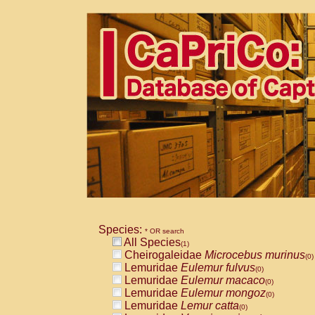
Species:
* OR search
All Species
(1)
Cheirogaleidae
Microcebus murinus
(0)
Lemuridae
Eulemur fulvus
(0)
Lemuridae
Eulemur macaco
(0)
Lemuridae
Eulemur mongoz
(0)
Lemuridae
Lemur catta
(0)