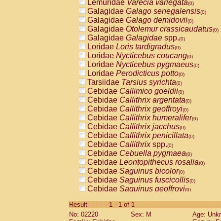
Lemuridae
Varecia variegata
(0)
Galagidae
Galago senegalensis
(0)
Galagidae
Galago demidovii
(0)
Galagidae
Otolemur crassicaudatus
(0)
Galagidae
Galagidae
spp.
(0)
Loridae
Loris tardigradus
(0)
Loridae
Nycticebus coucang
(0)
Loridae
Nycticebus pygmaeus
(0)
Loridae
Perodicticus potto
(0)
Tarsiidae
Tarsius syrichta
(0)
Cebidae
Callimico goeldii
(0)
Cebidae
Callithrix argentata
(0)
Cebidae
Callithrix geoffroyi
(0)
Cebidae
Callithrix humeralifer
(0)
Cebidae
Callithrix jacchus
(0)
Cebidae
Callithrix penicillata
(0)
Cebidae
Callithrix
spp.
(0)
Cebidae
Cebuella pygmaea
(0)
Cebidae
Leontopithecus rosalia
(0)
Cebidae
Saguinus bicolor
(0)
Cebidae
Saguinus fuscicollis
(0)
Cebidae
Saguinus geoffroyi
(0)
Cebidae
Saguinus imperator
(0)
Result-----------1 - 1 of 1
Cebidae
Saguinus labiatus
(0)
No: 02220
Sex: M
Age: Unk
Cebidae
Saguinus leucopus
(0)