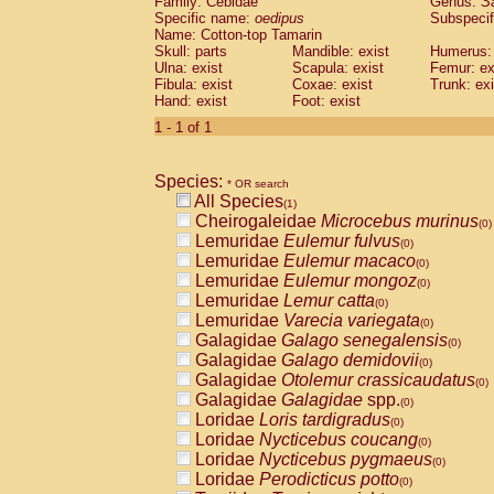
Family: Cebidae
Genus:
S
Cebidae
Saguinus midas
(0)
Specific name:
oedipus
Subspecif
Cebidae
Saguinus mystax
(0)
Name: Cotton-top Tamarin
Cebidae
Saguinus nigricollis
Skull: parts
Mandible: exist
(0)
Humerus: 
Cebidae
Saguinus oedipus
Ulna: exist
Scapula: exist
Femur: ex
(1)
Fibula: exist
Coxae: exist
Trunk: exi
Cebidae
Saguinus weddelli
(0)
Hand: exist
Foot: exist
Cebidae
Saguinus
spp.
(0)
Cebidae
Aotus trivirgatus
1 - 1 of 1
(0)
Cebidae
Cebus albifrons
(0)
Cebidae
Cebus apella
(0)
Species:
Cebidae
Cebus capucinus
* OR search
(0)
All Species
Cebidae
Cebus nigrivittatus
(1)
(0)
Cheirogaleidae
Microcebus murinus
Cebidae
Cebus
spp.
(0)
(0)
Lemuridae
Eulemur fulvus
Cebidae
Saimiri boliviensis
(0)
(0)
Lemuridae
Eulemur macaco
Cebidae
Saimiri sciureus
(0)
(0)
Lemuridae
Eulemur mongoz
Atelidae
Alouatta caraya
(0)
(0)
Lemuridae
Lemur catta
Atelidae
Alouatta fusca
(0)
(0)
Lemuridae
Varecia variegata
Atelidae
Alouatta seniculus
(0)
(0)
Galagidae
Galago senegalensis
Atelidae
Alouatta
spp.
(0)
(0)
Galagidae
Galago demidovii
Atelidae
Ateles belzebuth
(0)
(0)
Galagidae
Otolemur crassicaudatus
Atelidae
Ateles geoffroyi
(0)
(0)
Galagidae
Galagidae
spp.
Atelidae
Ateles paniscus
(0)
(0)
Loridae
Loris tardigradus
Atelidae
Ateles
spp.
(0)
(0)
Loridae
Nycticebus coucang
Atelidae
Lagothrix lagothricha
(0)
(0)
Loridae
Nycticebus pygmaeus
Atelidae
Lagothrix lagothricha cana
(0)
(0)
Loridae
Perodicticus potto
Pitheciidae
Cacajao calvus rubicundu
(0)