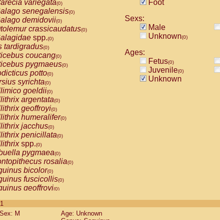
arecia variegata
Foot
(0)
alago senegalensis
(0)
Sexs:
alago demidovii
(0)
Male
tolemur crassicaudatus
(0)
Unknown
alagidae
spp.
(0)
(0)
s tardigradus
(0)
Ages:
ticebus coucang
(0)
Fetus
(0)
ticebus pygmaeus
(0)
Juvenile
(0)
dicticus potto
(0)
Unknown
rsius syrichta
(0)
limico goeldii
(0)
lithrix argentata
(0)
lithrix geoffroyi
(0)
lithrix humeralifer
(0)
lithrix jacchus
(0)
lithrix penicillata
(0)
lithrix
spp.
(0)
buella pygmaea
(0)
ntopithecus rosalia
(0)
uinus bicolor
(0)
uinus fuscicollis
(0)
uinus geoffroyi
(0)
uinus imperator
(0)
 1
uinus labiatus
(0)
Sex: M
Age: Unknown
guinus leucopus
(0)