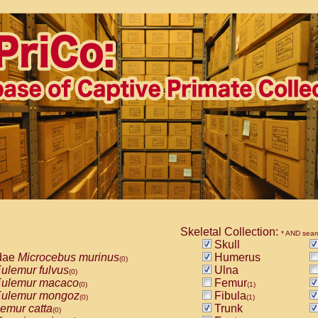
Skeletal Collection:
* AND sear
Skull
dae
Microcebus murinus
Humerus
(0)
ulemur fulvus
Ulna
(0)
ulemur macaco
Femur
(0)
(1)
ulemur mongoz
Fibula
(0)
(1)
emur catta
Trunk
(0)