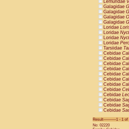
Lemuridae
V
Galagidae
G
Galagidae
G
Galagidae
O
Galagidae
G
Loridae
Lori
Loridae
Nyc
Loridae
Nyc
Loridae
Pero
Tarsiidae
Ta
Cebidae
Cal
Cebidae
Cal
Cebidae
Cal
Cebidae
Cal
Cebidae
Cal
Cebidae
Cal
Cebidae
Cal
Cebidae
Ce
Cebidae
Leo
Cebidae
Sag
Cebidae
Sag
Cebidae
Sag
Cebidae
Sag
Result-----------1 - 1 of
Cebidae
Sag
No: 02220
Cebidae
Sa