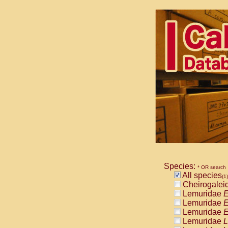
Species:
* OR search
All species
(1)
Cheirogalei
Lemuridae
E
Lemuridae
E
Lemuridae
E
Lemuridae
L