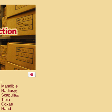
ch
Mandible
Radius
(1)
Scapula
(1)
Tibia
Coxae
Hand