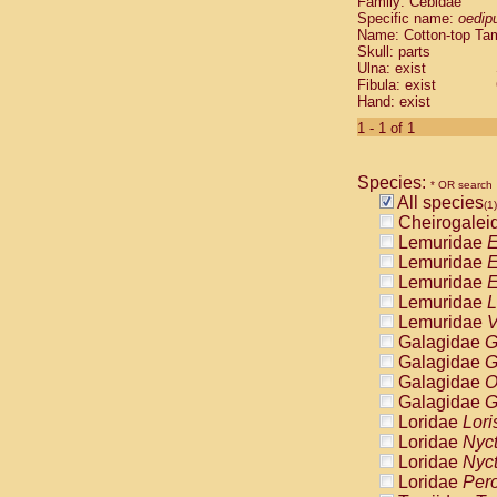
Family: Cebidae
Cebidae
Sa
Specific name:
oedip
Cebidae
Sa
Name: Cotton-top Ta
Cebidae
Sag
Skull: parts
Cebidae
Sa
Ulna: exist
Fibula: exist
Cebidae
Sag
Hand: exist
Cebidae
Sa
Cebidae
Aot
1 - 1 of 1
Cebidae
Ceb
Cebidae
Ceb
Species:
Cebidae
Ce
* OR search
All species
Cebidae
Ceb
(1)
Cheirogalei
Cebidae
Ce
Lemuridae
E
Cebidae
Sai
Lemuridae
E
Cebidae
Sai
Lemuridae
E
Atelidae
Alo
Lemuridae
L
Atelidae
Alo
Lemuridae
V
Atelidae
Alo
Galagidae
G
Atelidae
Alo
Galagidae
G
Atelidae
Ate
Galagidae
O
Atelidae
Ate
Galagidae
G
Atelidae
Ate
Loridae
Lori
Atelidae
Ate
Loridae
Nyc
Atelidae
Lag
Loridae
Nyc
Atelidae
Lag
Loridae
Pero
Pitheciidae