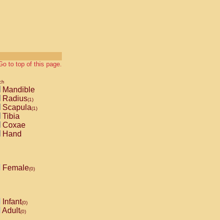
Go to top of this page.
ch
Mandible
Radius
(1)
Scapula
(1)
Tibia
Coxae
Hand
Female
(0)
Infant
(0)
Adult
(0)