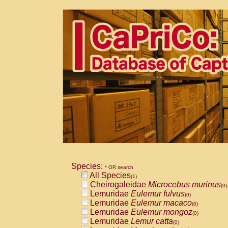
Species:
* OR search
All Species
(1)
Cheirogaleidae
Microcebus murinus
(0)
Lemuridae
Eulemur fulvus
(0)
Lemuridae
Eulemur macaco
(0)
Lemuridae
Eulemur mongoz
(0)
Lemuridae
Lemur catta
(0)