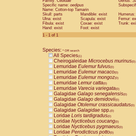
Family: Cebidae
Genus:
S
Cebidae
Saguinus midas
(0)
Specific name:
oedipus
Subspecif
Cebidae
Saguinus mystax
(0)
Name: Cotton-top Tamarin
Cebidae
Saguinus nigricollis
Skull: parts
Mandible: exist
(0)
Humerus: 
Cebidae
Saguinus oedipus
Ulna: exist
Scapula: exist
Femur: ex
(1)
Fibula: exist
Coxae: exist
Trunk: exi
Cebidae
Saguinus weddelli
(0)
Hand: exist
Foot: exist
Cebidae
Saguinus
spp.
(0)
Cebidae
Aotus trivirgatus
1 - 1 of 1
(0)
Cebidae
Cebus albifrons
(0)
Cebidae
Cebus apella
(0)
Species:
Cebidae
Cebus capucinus
* OR search
(0)
All Species
Cebidae
Cebus nigrivittatus
(1)
(0)
Cheirogaleidae
Microcebus murinus
Cebidae
Cebus
spp.
(0)
(0)
Lemuridae
Eulemur fulvus
Cebidae
Saimiri boliviensis
(0)
(0)
Lemuridae
Eulemur macaco
Cebidae
Saimiri sciureus
(0)
(0)
Lemuridae
Eulemur mongoz
Atelidae
Alouatta caraya
(0)
(0)
Lemuridae
Lemur catta
Atelidae
Alouatta fusca
(0)
(0)
Lemuridae
Varecia variegata
Atelidae
Alouatta seniculus
(0)
(0)
Galagidae
Galago senegalensis
Atelidae
Alouatta
spp.
(0)
(0)
Galagidae
Galago demidovii
Atelidae
Ateles belzebuth
(0)
(0)
Galagidae
Otolemur crassicaudatus
Atelidae
Ateles geoffroyi
(0)
(0)
Galagidae
Galagidae
spp.
Atelidae
Ateles paniscus
(0)
(0)
Loridae
Loris tardigradus
Atelidae
Ateles
spp.
(0)
(0)
Loridae
Nycticebus coucang
Atelidae
Lagothrix lagothricha
(0)
(0)
Loridae
Nycticebus pygmaeus
Atelidae
Lagothrix lagothricha cana
(0)
(0)
Loridae
Perodicticus potto
Pitheciidae
Cacajao calvus rubicundu
(0)