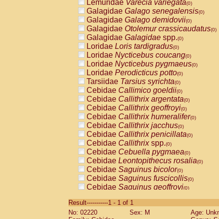
Lemuridae
Varecia variegata
(0)
Galagidae
Galago senegalensis
(0)
Galagidae
Galago demidovii
(0)
Galagidae
Otolemur crassicaudatus
(0)
Galagidae
Galagidae
spp.
(0)
Loridae
Loris tardigradus
(0)
Loridae
Nycticebus coucang
(0)
Loridae
Nycticebus pygmaeus
(0)
Loridae
Perodicticus potto
(0)
Tarsiidae
Tarsius syrichta
(0)
Cebidae
Callimico goeldii
(0)
Cebidae
Callithrix argentata
(0)
Cebidae
Callithrix geoffroyi
(0)
Cebidae
Callithrix humeralifer
(0)
Cebidae
Callithrix jacchus
(0)
Cebidae
Callithrix penicillata
(0)
Cebidae
Callithrix
spp.
(0)
Cebidae
Cebuella pygmaea
(0)
Cebidae
Leontopithecus rosalia
(0)
Cebidae
Saguinus bicolor
(0)
Cebidae
Saguinus fuscicollis
(0)
Cebidae
Saguinus geoffroyi
(0)
Cebidae
Saguinus imperator
(0)
Result-----------1 - 1 of 1
Cebidae
Saguinus labiatus
(0)
No: 02220
Sex: M
Age: Unk
Cebidae
Saguinus leucopus
(0)