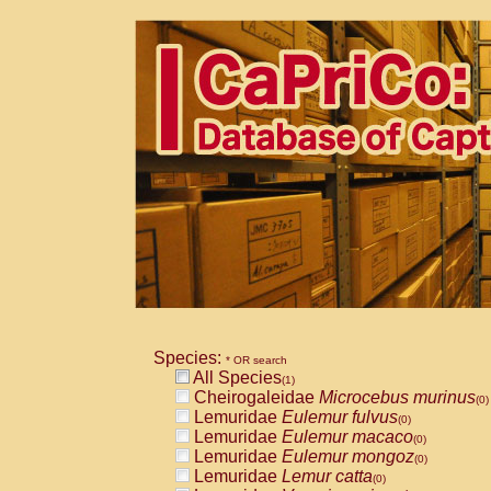
Species:
* OR search
All Species
(1)
Cheirogaleidae
Microcebus murinus
(0)
Lemuridae
Eulemur fulvus
(0)
Lemuridae
Eulemur macaco
(0)
Lemuridae
Eulemur mongoz
(0)
Lemuridae
Lemur catta
(0)