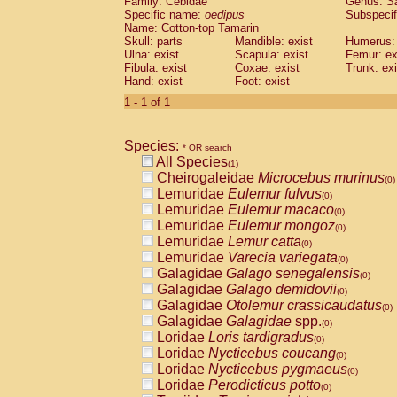
Family: Cebidae
Genus:
S
Cebidae
Saguinus midas
(0)
Specific name:
oedipus
Subspecif
Cebidae
Saguinus mystax
(0)
Name: Cotton-top Tamarin
Cebidae
Saguinus nigricollis
Skull: parts
Mandible: exist
(0)
Humerus: 
Cebidae
Saguinus oedipus
Ulna: exist
Scapula: exist
Femur: ex
(1)
Fibula: exist
Coxae: exist
Trunk: exi
Cebidae
Saguinus weddelli
(0)
Hand: exist
Foot: exist
Cebidae
Saguinus
spp.
(0)
Cebidae
Aotus trivirgatus
1 - 1 of 1
(0)
Cebidae
Cebus albifrons
(0)
Cebidae
Cebus apella
(0)
Species:
Cebidae
Cebus capucinus
* OR search
(0)
All Species
Cebidae
Cebus nigrivittatus
(1)
(0)
Cheirogaleidae
Microcebus murinus
Cebidae
Cebus
spp.
(0)
(0)
Lemuridae
Eulemur fulvus
Cebidae
Saimiri boliviensis
(0)
(0)
Lemuridae
Eulemur macaco
Cebidae
Saimiri sciureus
(0)
(0)
Lemuridae
Eulemur mongoz
Atelidae
Alouatta caraya
(0)
(0)
Lemuridae
Lemur catta
Atelidae
Alouatta fusca
(0)
(0)
Lemuridae
Varecia variegata
Atelidae
Alouatta seniculus
(0)
(0)
Galagidae
Galago senegalensis
Atelidae
Alouatta
spp.
(0)
(0)
Galagidae
Galago demidovii
Atelidae
Ateles belzebuth
(0)
(0)
Galagidae
Otolemur crassicaudatus
Atelidae
Ateles geoffroyi
(0)
(0)
Galagidae
Galagidae
spp.
Atelidae
Ateles paniscus
(0)
(0)
Loridae
Loris tardigradus
Atelidae
Ateles
spp.
(0)
(0)
Loridae
Nycticebus coucang
Atelidae
Lagothrix lagothricha
(0)
(0)
Loridae
Nycticebus pygmaeus
Atelidae
Lagothrix lagothricha cana
(0)
(0)
Loridae
Perodicticus potto
Pitheciidae
Cacajao calvus rubicundu
(0)