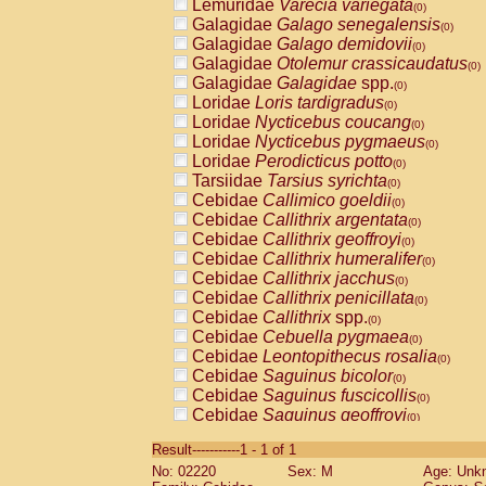
Lemuridae
Varecia variegata
(0)
Galagidae
Galago senegalensis
(0)
Galagidae
Galago demidovii
(0)
Galagidae
Otolemur crassicaudatus
(0)
Galagidae
Galagidae
spp.
(0)
Loridae
Loris tardigradus
(0)
Loridae
Nycticebus coucang
(0)
Loridae
Nycticebus pygmaeus
(0)
Loridae
Perodicticus potto
(0)
Tarsiidae
Tarsius syrichta
(0)
Cebidae
Callimico goeldii
(0)
Cebidae
Callithrix argentata
(0)
Cebidae
Callithrix geoffroyi
(0)
Cebidae
Callithrix humeralifer
(0)
Cebidae
Callithrix jacchus
(0)
Cebidae
Callithrix penicillata
(0)
Cebidae
Callithrix
spp.
(0)
Cebidae
Cebuella pygmaea
(0)
Cebidae
Leontopithecus rosalia
(0)
Cebidae
Saguinus bicolor
(0)
Cebidae
Saguinus fuscicollis
(0)
Cebidae
Saguinus geoffroyi
(0)
Cebidae
Saguinus imperator
(0)
Result-----------1 - 1 of 1
Cebidae
Saguinus labiatus
(0)
No: 02220
Sex: M
Age: Unk
Cebidae
Saguinus leucopus
(0)