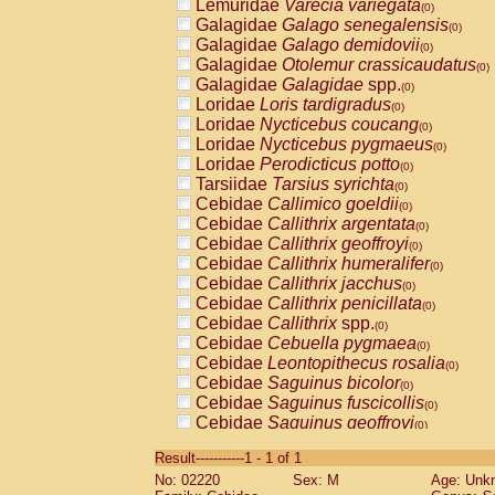
Lemuridae
Varecia variegata
(0)
Galagidae
Galago senegalensis
(0)
Galagidae
Galago demidovii
(0)
Galagidae
Otolemur crassicaudatus
(0)
Galagidae
Galagidae
spp.
(0)
Loridae
Loris tardigradus
(0)
Loridae
Nycticebus coucang
(0)
Loridae
Nycticebus pygmaeus
(0)
Loridae
Perodicticus potto
(0)
Tarsiidae
Tarsius syrichta
(0)
Cebidae
Callimico goeldii
(0)
Cebidae
Callithrix argentata
(0)
Cebidae
Callithrix geoffroyi
(0)
Cebidae
Callithrix humeralifer
(0)
Cebidae
Callithrix jacchus
(0)
Cebidae
Callithrix penicillata
(0)
Cebidae
Callithrix
spp.
(0)
Cebidae
Cebuella pygmaea
(0)
Cebidae
Leontopithecus rosalia
(0)
Cebidae
Saguinus bicolor
(0)
Cebidae
Saguinus fuscicollis
(0)
Cebidae
Saguinus geoffroyi
(0)
Cebidae
Saguinus imperator
(0)
Result-----------1 - 1 of 1
Cebidae
Saguinus labiatus
(0)
No: 02220
Sex: M
Age: Unk
Cebidae
Saguinus leucopus
(0)