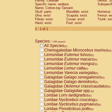
Family: Cebidae
Genus:
S
Cebidae
Saguinus midas
(0)
Specific name:
oedipus
Subspecif
Cebidae
Saguinus mystax
(0)
Name: Cotton-top Tamarin
Cebidae
Saguinus nigricollis
Skull: parts
Mandible: exist
(0)
Humerus: 
Cebidae
Saguinus oedipus
Ulna: exist
Scapula: exist
Femur: ex
(1)
Fibula: exist
Coxae: exist
Trunk: exi
Cebidae
Saguinus weddelli
(0)
Hand: exist
Foot: exist
Cebidae
Saguinus
spp.
(0)
Cebidae
Aotus trivirgatus
1 - 1 of 1
(0)
Cebidae
Cebus albifrons
(0)
Cebidae
Cebus apella
(0)
Species:
Cebidae
Cebus capucinus
* OR search
(0)
All Species
Cebidae
Cebus nigrivittatus
(1)
(0)
Cheirogaleidae
Microcebus murinus
Cebidae
Cebus
spp.
(0)
(0)
Lemuridae
Eulemur fulvus
Cebidae
Saimiri boliviensis
(0)
(0)
Lemuridae
Eulemur macaco
Cebidae
Saimiri sciureus
(0)
(0)
Lemuridae
Eulemur mongoz
Atelidae
Alouatta caraya
(0)
(0)
Lemuridae
Lemur catta
Atelidae
Alouatta fusca
(0)
(0)
Lemuridae
Varecia variegata
Atelidae
Alouatta seniculus
(0)
(0)
Galagidae
Galago senegalensis
Atelidae
Alouatta
spp.
(0)
(0)
Galagidae
Galago demidovii
Atelidae
Ateles belzebuth
(0)
(0)
Galagidae
Otolemur crassicaudatus
Atelidae
Ateles geoffroyi
(0)
(0)
Galagidae
Galagidae
spp.
Atelidae
Ateles paniscus
(0)
(0)
Loridae
Loris tardigradus
Atelidae
Ateles
spp.
(0)
(0)
Loridae
Nycticebus coucang
Atelidae
Lagothrix lagothricha
(0)
(0)
Loridae
Nycticebus pygmaeus
Atelidae
Lagothrix lagothricha cana
(0)
(0)
Loridae
Perodicticus potto
Pitheciidae
Cacajao calvus rubicundu
(0)