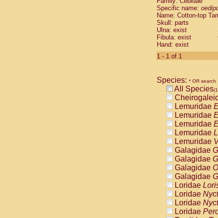
Family: Cebidae
Cebidae
Sa
Specific name:
oedip
Cebidae
Sa
Name: Cotton-top Ta
Cebidae
Sag
Skull: parts
Cebidae
Sa
Ulna: exist
Fibula: exist
Cebidae
Sag
Hand: exist
Cebidae
Sa
Cebidae
Aot
1 - 1 of 1
Cebidae
Ceb
Cebidae
Ceb
Species:
Cebidae
Ce
* OR search
All Species
Cebidae
Ceb
(1
Cheirogalei
Cebidae
Ce
Lemuridae
E
Cebidae
Sai
Lemuridae
E
Cebidae
Sai
Lemuridae
E
Atelidae
Alo
Lemuridae
L
Atelidae
Alo
Lemuridae
V
Atelidae
Alo
Galagidae
G
Atelidae
Alo
Galagidae
G
Atelidae
Ate
Galagidae
O
Atelidae
Ate
Galagidae
G
Atelidae
Ate
Loridae
Lori
Atelidae
Ate
Loridae
Nyc
Atelidae
Lag
Loridae
Nyc
Atelidae
Lag
Loridae
Pero
Pitheciidae