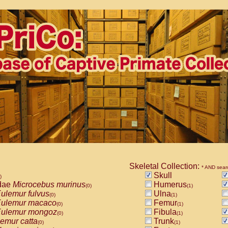
Skeletal Collection:
* AND sear
Skull
)
dae
Microcebus murinus
Humerus
(0)
(1)
ulemur fulvus
Ulna
(0)
(1)
ulemur macaco
Femur
(0)
(1)
ulemur mongoz
Fibula
(0)
(1)
emur catta
Trunk
(0)
(1)