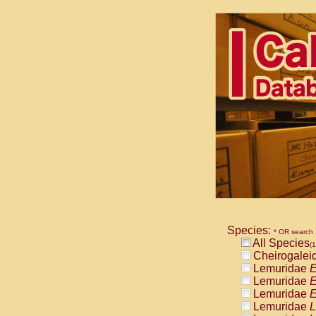
Species:
* OR search
All Species
(1
Cheirogalei
Lemuridae
E
Lemuridae
E
Lemuridae
E
Lemuridae
L