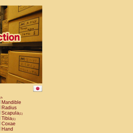
ch
Mandible
Radius
Scapula
(1)
Tibia
(1)
Coxae
Hand