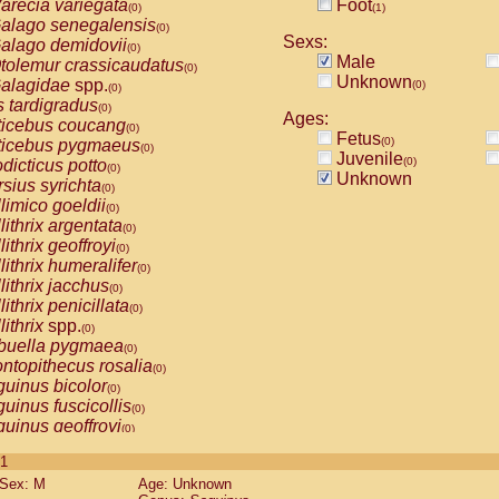
arecia variegata
Foot
(0)
(1)
alago senegalensis
(0)
Sexs:
alago demidovii
(0)
Male
tolemur crassicaudatus
(0)
Unknown
alagidae
spp.
(0)
(0)
s tardigradus
(0)
Ages:
ticebus coucang
(0)
Fetus
(0)
ticebus pygmaeus
(0)
Juvenile
(0)
dicticus potto
(0)
Unknown
rsius syrichta
(0)
limico goeldii
(0)
lithrix argentata
(0)
lithrix geoffroyi
(0)
lithrix humeralifer
(0)
lithrix jacchus
(0)
lithrix penicillata
(0)
lithrix
spp.
(0)
buella pygmaea
(0)
ntopithecus rosalia
(0)
uinus bicolor
(0)
uinus fuscicollis
(0)
uinus geoffroyi
(0)
uinus imperator
(0)
 1
uinus labiatus
(0)
Sex: M
Age: Unknown
guinus leucopus
(0)