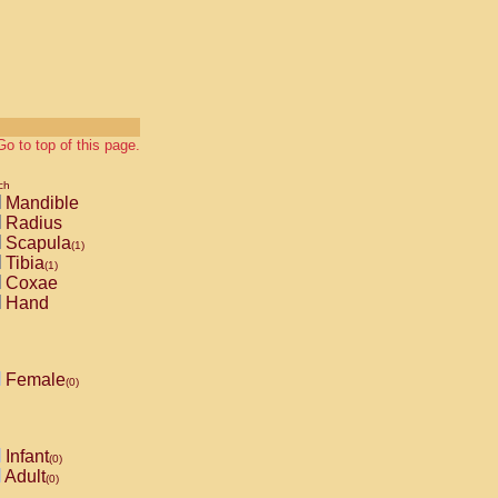
Go to top of this page.
ch
Mandible
Radius
Scapula
(1)
Tibia
(1)
Coxae
Hand
Female
(0)
Infant
(0)
Adult
(0)