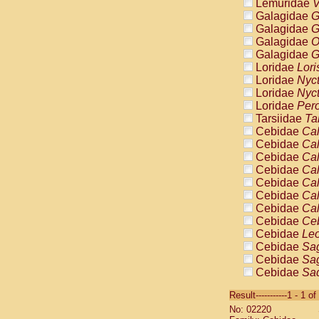
Lemuridae
V
Galagidae
G
Galagidae
G
Galagidae
O
Galagidae
G
Loridae
Lori
Loridae
Nyc
Loridae
Nyc
Loridae
Pero
Tarsiidae
Ta
Cebidae
Cal
Cebidae
Cal
Cebidae
Cal
Cebidae
Cal
Cebidae
Cal
Cebidae
Cal
Cebidae
Cal
Cebidae
Ce
Cebidae
Leo
Cebidae
Sag
Cebidae
Sag
Cebidae
Sag
Cebidae
Sag
Result-----------1 - 1 of
Cebidae
Sag
No: 02220
Cebidae
Sa