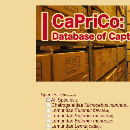
Species:
* OR search
All Species
(1)
Cheirogaleidae
Microcebus murinus
(0)
Lemuridae
Eulemur fulvus
(0)
Lemuridae
Eulemur macaco
(0)
Lemuridae
Eulemur mongoz
(0)
Lemuridae
Lemur catta
(0)