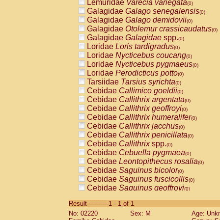
Lemuridae
Varecia variegata
(0)
Galagidae
Galago senegalensis
(0)
Galagidae
Galago demidovii
(0)
Galagidae
Otolemur crassicaudatus
(0)
Galagidae
Galagidae
spp.
(0)
Loridae
Loris tardigradus
(0)
Loridae
Nycticebus coucang
(0)
Loridae
Nycticebus pygmaeus
(0)
Loridae
Perodicticus potto
(0)
Tarsiidae
Tarsius syrichta
(0)
Cebidae
Callimico goeldii
(0)
Cebidae
Callithrix argentata
(0)
Cebidae
Callithrix geoffroyi
(0)
Cebidae
Callithrix humeralifer
(0)
Cebidae
Callithrix jacchus
(0)
Cebidae
Callithrix penicillata
(0)
Cebidae
Callithrix
spp.
(0)
Cebidae
Cebuella pygmaea
(0)
Cebidae
Leontopithecus rosalia
(0)
Cebidae
Saguinus bicolor
(0)
Cebidae
Saguinus fuscicollis
(0)
Cebidae
Saguinus geoffroyi
(0)
Cebidae
Saguinus imperator
(0)
Result-----------1 - 1 of 1
Cebidae
Saguinus labiatus
(0)
No: 02220
Sex: M
Age: Unk
Cebidae
Saguinus leucopus
(0)