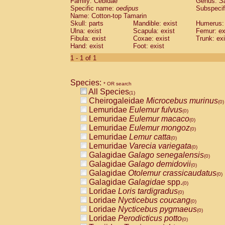
Family: Cebidae
Genus:
S
Cebidae
Saguinus midas
(0)
Specific name:
oedipus
Subspecif
Cebidae
Saguinus mystax
(0)
Name: Cotton-top Tamarin
Cebidae
Saguinus nigricollis
Skull: parts
Mandible: exist
(0)
Humerus: 
Cebidae
Saguinus oedipus
Ulna: exist
Scapula: exist
Femur: ex
(1)
Fibula: exist
Coxae: exist
Trunk: exi
Cebidae
Saguinus weddelli
(0)
Hand: exist
Foot: exist
Cebidae
Saguinus
spp.
(0)
Cebidae
Aotus trivirgatus
1 - 1 of 1
(0)
Cebidae
Cebus albifrons
(0)
Cebidae
Cebus apella
(0)
Species:
Cebidae
Cebus capucinus
* OR search
(0)
All Species
Cebidae
Cebus nigrivittatus
(1)
(0)
Cheirogaleidae
Microcebus murinus
Cebidae
Cebus
spp.
(0)
(0)
Lemuridae
Eulemur fulvus
Cebidae
Saimiri boliviensis
(0)
(0)
Lemuridae
Eulemur macaco
Cebidae
Saimiri sciureus
(0)
(0)
Lemuridae
Eulemur mongoz
Atelidae
Alouatta caraya
(0)
(0)
Lemuridae
Lemur catta
Atelidae
Alouatta fusca
(0)
(0)
Lemuridae
Varecia variegata
Atelidae
Alouatta seniculus
(0)
(0)
Galagidae
Galago senegalensis
Atelidae
Alouatta
spp.
(0)
(0)
Galagidae
Galago demidovii
Atelidae
Ateles belzebuth
(0)
(0)
Galagidae
Otolemur crassicaudatus
Atelidae
Ateles geoffroyi
(0)
(0)
Galagidae
Galagidae
spp.
Atelidae
Ateles paniscus
(0)
(0)
Loridae
Loris tardigradus
Atelidae
Ateles
spp.
(0)
(0)
Loridae
Nycticebus coucang
Atelidae
Lagothrix lagothricha
(0)
(0)
Loridae
Nycticebus pygmaeus
Atelidae
Lagothrix lagothricha cana
(0)
(0)
Loridae
Perodicticus potto
Pitheciidae
Cacajao calvus rubicundu
(0)