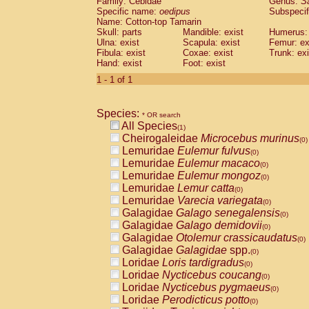
Family: Cebidae
Genus:
S
Cebidae
Saguinus midas
(0)
Specific name:
oedipus
Subspecif
Cebidae
Saguinus mystax
(0)
Name: Cotton-top Tamarin
Cebidae
Saguinus nigricollis
Skull: parts
Mandible: exist
(0)
Humerus: 
Cebidae
Saguinus oedipus
Ulna: exist
Scapula: exist
Femur: ex
(1)
Fibula: exist
Coxae: exist
Trunk: exi
Cebidae
Saguinus weddelli
(0)
Hand: exist
Foot: exist
Cebidae
Saguinus
spp.
(0)
Cebidae
Aotus trivirgatus
1 - 1 of 1
(0)
Cebidae
Cebus albifrons
(0)
Cebidae
Cebus apella
(0)
Species:
Cebidae
Cebus capucinus
* OR search
(0)
All Species
Cebidae
Cebus nigrivittatus
(1)
(0)
Cheirogaleidae
Microcebus murinus
Cebidae
Cebus
spp.
(0)
(0)
Lemuridae
Eulemur fulvus
Cebidae
Saimiri boliviensis
(0)
(0)
Lemuridae
Eulemur macaco
Cebidae
Saimiri sciureus
(0)
(0)
Lemuridae
Eulemur mongoz
Atelidae
Alouatta caraya
(0)
(0)
Lemuridae
Lemur catta
Atelidae
Alouatta fusca
(0)
(0)
Lemuridae
Varecia variegata
Atelidae
Alouatta seniculus
(0)
(0)
Galagidae
Galago senegalensis
Atelidae
Alouatta
spp.
(0)
(0)
Galagidae
Galago demidovii
Atelidae
Ateles belzebuth
(0)
(0)
Galagidae
Otolemur crassicaudatus
Atelidae
Ateles geoffroyi
(0)
(0)
Galagidae
Galagidae
spp.
Atelidae
Ateles paniscus
(0)
(0)
Loridae
Loris tardigradus
Atelidae
Ateles
spp.
(0)
(0)
Loridae
Nycticebus coucang
Atelidae
Lagothrix lagothricha
(0)
(0)
Loridae
Nycticebus pygmaeus
Atelidae
Lagothrix lagothricha cana
(0)
(0)
Loridae
Perodicticus potto
Pitheciidae
Cacajao calvus rubicundu
(0)