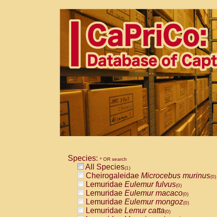
Species:
* OR search
All Species
(1)
Cheirogaleidae
Microcebus murinus
(0)
Lemuridae
Eulemur fulvus
(0)
Lemuridae
Eulemur macaco
(0)
Lemuridae
Eulemur mongoz
(0)
Lemuridae
Lemur catta
(0)