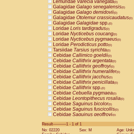
Lemuridae
Varecia variegata
(0)
Galagidae
Galago senegalensis
(0)
Galagidae
Galago demidovii
(0)
Galagidae
Otolemur crassicaudatus
(0)
Galagidae
Galagidae
spp.
(0)
Loridae
Loris tardigradus
(0)
Loridae
Nycticebus coucang
(0)
Loridae
Nycticebus pygmaeus
(0)
Loridae
Perodicticus potto
(0)
Tarsiidae
Tarsius syrichta
(0)
Cebidae
Callimico goeldii
(0)
Cebidae
Callithrix argentata
(0)
Cebidae
Callithrix geoffroyi
(0)
Cebidae
Callithrix humeralifer
(0)
Cebidae
Callithrix jacchus
(0)
Cebidae
Callithrix penicillata
(0)
Cebidae
Callithrix
spp.
(0)
Cebidae
Cebuella pygmaea
(0)
Cebidae
Leontopithecus rosalia
(0)
Cebidae
Saguinus bicolor
(0)
Cebidae
Saguinus fuscicollis
(0)
Cebidae
Saguinus geoffroyi
(0)
Cebidae
Saguinus imperator
(0)
Result-----------1 - 1 of 1
Cebidae
Saguinus labiatus
(0)
No: 02220
Sex: M
Age: Unk
Cebidae
Saguinus leucopus
(0)