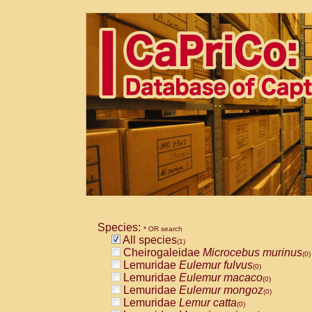
Species:
* OR search
All species
(1)
Cheirogaleidae
Microcebus murinus
(0)
Lemuridae
Eulemur fulvus
(0)
Lemuridae
Eulemur macaco
(0)
Lemuridae
Eulemur mongoz
(0)
Lemuridae
Lemur catta
(0)