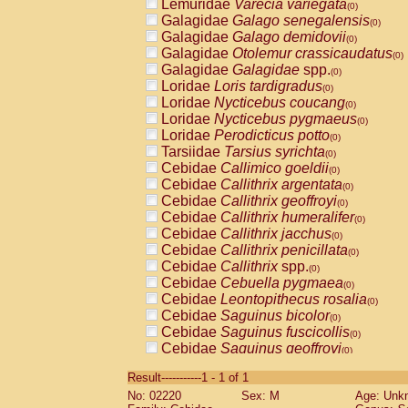
Lemuridae
Varecia variegata
(0)
Galagidae
Galago senegalensis
(0)
Galagidae
Galago demidovii
(0)
Galagidae
Otolemur crassicaudatus
(0)
Galagidae
Galagidae
spp.
(0)
Loridae
Loris tardigradus
(0)
Loridae
Nycticebus coucang
(0)
Loridae
Nycticebus pygmaeus
(0)
Loridae
Perodicticus potto
(0)
Tarsiidae
Tarsius syrichta
(0)
Cebidae
Callimico goeldii
(0)
Cebidae
Callithrix argentata
(0)
Cebidae
Callithrix geoffroyi
(0)
Cebidae
Callithrix humeralifer
(0)
Cebidae
Callithrix jacchus
(0)
Cebidae
Callithrix penicillata
(0)
Cebidae
Callithrix
spp.
(0)
Cebidae
Cebuella pygmaea
(0)
Cebidae
Leontopithecus rosalia
(0)
Cebidae
Saguinus bicolor
(0)
Cebidae
Saguinus fuscicollis
(0)
Cebidae
Saguinus geoffroyi
(0)
Cebidae
Saguinus imperator
(0)
Result-----------1 - 1 of 1
Cebidae
Saguinus labiatus
(0)
No: 02220
Sex: M
Age: Unk
Cebidae
Saguinus leucopus
(0)