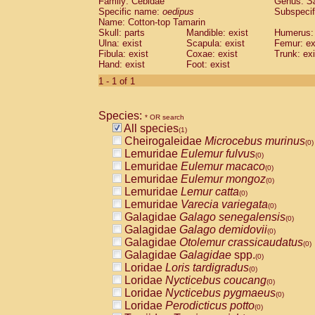
Family: Cebidae
Genus:
S
Cebidae
Saguinus midas
(0)
Specific name:
oedipus
Subspecif
Cebidae
Saguinus mystax
(0)
Name: Cotton-top Tamarin
Cebidae
Saguinus nigricollis
Skull: parts
Mandible: exist
(0)
Humerus: 
Cebidae
Saguinus oedipus
Ulna: exist
Scapula: exist
Femur: ex
(1)
Fibula: exist
Coxae: exist
Trunk: exi
Cebidae
Saguinus weddelli
(0)
Hand: exist
Foot: exist
Cebidae
Saguinus
spp.
(0)
Cebidae
Aotus trivirgatus
1 - 1 of 1
(0)
Cebidae
Cebus albifrons
(0)
Cebidae
Cebus apella
(0)
Species:
Cebidae
Cebus capucinus
* OR search
(0)
All species
Cebidae
Cebus nigrivittatus
(1)
(0)
Cheirogaleidae
Microcebus murinus
Cebidae
Cebus
spp.
(0)
(0)
Lemuridae
Eulemur fulvus
Cebidae
Saimiri boliviensis
(0)
(0)
Lemuridae
Eulemur macaco
Cebidae
Saimiri sciureus
(0)
(0)
Lemuridae
Eulemur mongoz
Atelidae
Alouatta caraya
(0)
(0)
Lemuridae
Lemur catta
Atelidae
Alouatta fusca
(0)
(0)
Lemuridae
Varecia variegata
Atelidae
Alouatta seniculus
(0)
(0)
Galagidae
Galago senegalensis
Atelidae
Alouatta
spp.
(0)
(0)
Galagidae
Galago demidovii
Atelidae
Ateles belzebuth
(0)
(0)
Galagidae
Otolemur crassicaudatus
Atelidae
Ateles geoffroyi
(0)
(0)
Galagidae
Galagidae
spp.
Atelidae
Ateles paniscus
(0)
(0)
Loridae
Loris tardigradus
Atelidae
Ateles
spp.
(0)
(0)
Loridae
Nycticebus coucang
Atelidae
Lagothrix lagothricha
(0)
(0)
Loridae
Nycticebus pygmaeus
Atelidae
Lagothrix lagothricha cana
(0)
(0)
Loridae
Perodicticus potto
Pitheciidae
Cacajao calvus rubicundu
(0)