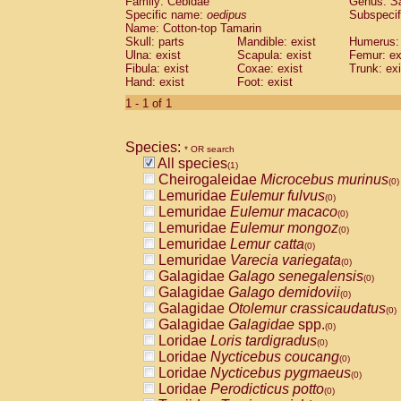
Family: Cebidae
Genus:
S
Cebidae
Saguinus midas
(0)
Specific name:
oedipus
Subspecif
Cebidae
Saguinus mystax
(0)
Name: Cotton-top Tamarin
Cebidae
Saguinus nigricollis
Skull: parts
Mandible: exist
(0)
Humerus: 
Cebidae
Saguinus oedipus
Ulna: exist
Scapula: exist
Femur: ex
(1)
Fibula: exist
Coxae: exist
Trunk: exi
Cebidae
Saguinus weddelli
(0)
Hand: exist
Foot: exist
Cebidae
Saguinus
spp.
(0)
Cebidae
Aotus trivirgatus
1 - 1 of 1
(0)
Cebidae
Cebus albifrons
(0)
Cebidae
Cebus apella
(0)
Species:
Cebidae
Cebus capucinus
* OR search
(0)
All species
Cebidae
Cebus nigrivittatus
(1)
(0)
Cheirogaleidae
Microcebus murinus
Cebidae
Cebus
spp.
(0)
(0)
Lemuridae
Eulemur fulvus
Cebidae
Saimiri boliviensis
(0)
(0)
Lemuridae
Eulemur macaco
Cebidae
Saimiri sciureus
(0)
(0)
Lemuridae
Eulemur mongoz
Atelidae
Alouatta caraya
(0)
(0)
Lemuridae
Lemur catta
Atelidae
Alouatta fusca
(0)
(0)
Lemuridae
Varecia variegata
Atelidae
Alouatta seniculus
(0)
(0)
Galagidae
Galago senegalensis
Atelidae
Alouatta
spp.
(0)
(0)
Galagidae
Galago demidovii
Atelidae
Ateles belzebuth
(0)
(0)
Galagidae
Otolemur crassicaudatus
Atelidae
Ateles geoffroyi
(0)
(0)
Galagidae
Galagidae
spp.
Atelidae
Ateles paniscus
(0)
(0)
Loridae
Loris tardigradus
Atelidae
Ateles
spp.
(0)
(0)
Loridae
Nycticebus coucang
Atelidae
Lagothrix lagothricha
(0)
(0)
Loridae
Nycticebus pygmaeus
Atelidae
Lagothrix lagothricha cana
(0)
(0)
Loridae
Perodicticus potto
Pitheciidae
Cacajao calvus rubicundu
(0)