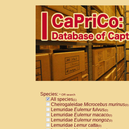
Species:
* OR search
All species
(1)
Cheirogaleidae
Microcebus murinus
(0)
Lemuridae
Eulemur fulvus
(0)
Lemuridae
Eulemur macaco
(0)
Lemuridae
Eulemur mongoz
(0)
Lemuridae
Lemur catta
(0)