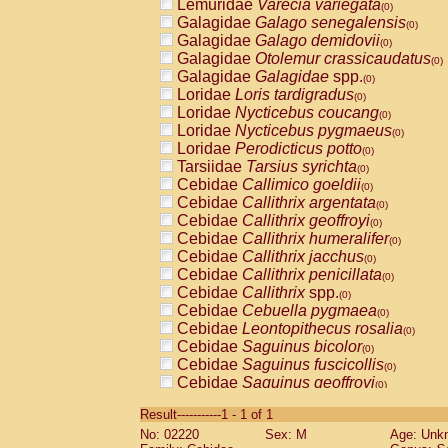
Lemuridae
Varecia variegata
(0)
Galagidae
Galago senegalensis
(0)
Galagidae
Galago demidovii
(0)
Galagidae
Otolemur crassicaudatus
(0)
Galagidae
Galagidae
spp.
(0)
Loridae
Loris tardigradus
(0)
Loridae
Nycticebus coucang
(0)
Loridae
Nycticebus pygmaeus
(0)
Loridae
Perodicticus potto
(0)
Tarsiidae
Tarsius syrichta
(0)
Cebidae
Callimico goeldii
(0)
Cebidae
Callithrix argentata
(0)
Cebidae
Callithrix geoffroyi
(0)
Cebidae
Callithrix humeralifer
(0)
Cebidae
Callithrix jacchus
(0)
Cebidae
Callithrix penicillata
(0)
Cebidae
Callithrix
spp.
(0)
Cebidae
Cebuella pygmaea
(0)
Cebidae
Leontopithecus rosalia
(0)
Cebidae
Saguinus bicolor
(0)
Cebidae
Saguinus fuscicollis
(0)
Cebidae
Saguinus geoffroyi
(0)
Cebidae
Saguinus imperator
(0)
Result-----------1 - 1 of 1
Cebidae
Saguinus labiatus
(0)
No: 02220
Sex: M
Age: Unk
Cebidae
Saguinus leucopus
(0)