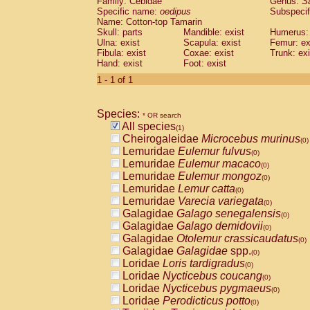
Family: Cebidae
Genus:
S
Cebidae
Saguinus midas
(0)
Specific name:
oedipus
Subspecif
Cebidae
Saguinus mystax
(0)
Name: Cotton-top Tamarin
Cebidae
Saguinus nigricollis
Skull: parts
Mandible: exist
(0)
Humerus: 
Cebidae
Saguinus oedipus
Ulna: exist
Scapula: exist
Femur: ex
(1)
Fibula: exist
Coxae: exist
Trunk: exi
Cebidae
Saguinus weddelli
(0)
Hand: exist
Foot: exist
Cebidae
Saguinus
spp.
(0)
Cebidae
Aotus trivirgatus
1 - 1 of 1
(0)
Cebidae
Cebus albifrons
(0)
Cebidae
Cebus apella
(0)
Species:
Cebidae
Cebus capucinus
* OR search
(0)
All species
Cebidae
Cebus nigrivittatus
(1)
(0)
Cheirogaleidae
Microcebus murinus
Cebidae
Cebus
spp.
(0)
(0)
Lemuridae
Eulemur fulvus
Cebidae
Saimiri boliviensis
(0)
(0)
Lemuridae
Eulemur macaco
Cebidae
Saimiri sciureus
(0)
(0)
Lemuridae
Eulemur mongoz
Atelidae
Alouatta caraya
(0)
(0)
Lemuridae
Lemur catta
Atelidae
Alouatta fusca
(0)
(0)
Lemuridae
Varecia variegata
Atelidae
Alouatta seniculus
(0)
(0)
Galagidae
Galago senegalensis
Atelidae
Alouatta
spp.
(0)
(0)
Galagidae
Galago demidovii
Atelidae
Ateles belzebuth
(0)
(0)
Galagidae
Otolemur crassicaudatus
Atelidae
Ateles geoffroyi
(0)
(0)
Galagidae
Galagidae
spp.
Atelidae
Ateles paniscus
(0)
(0)
Loridae
Loris tardigradus
Atelidae
Ateles
spp.
(0)
(0)
Loridae
Nycticebus coucang
Atelidae
Lagothrix lagothricha
(0)
(0)
Loridae
Nycticebus pygmaeus
Atelidae
Lagothrix lagothricha cana
(0)
(0)
Loridae
Perodicticus potto
Pitheciidae
Cacajao calvus rubicundu
(0)