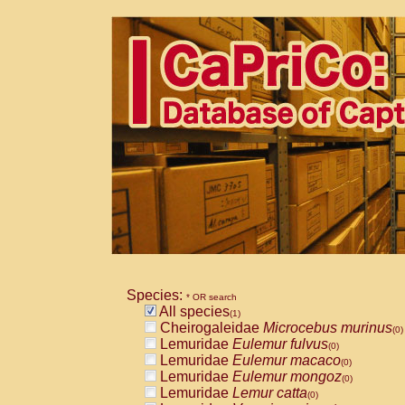
Species:
* OR search
All species
(1)
Cheirogaleidae
Microcebus murinus
(0)
Lemuridae
Eulemur fulvus
(0)
Lemuridae
Eulemur macaco
(0)
Lemuridae
Eulemur mongoz
(0)
Lemuridae
Lemur catta
(0)