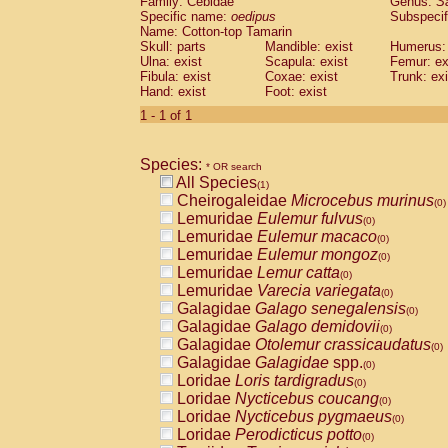
Family: Cebidae
Genus:
S
Cebidae
Saguinus midas
(0)
Specific name:
oedipus
Subspecif
Cebidae
Saguinus mystax
(0)
Name: Cotton-top Tamarin
Cebidae
Saguinus nigricollis
Skull: parts
Mandible: exist
(0)
Humerus: 
Cebidae
Saguinus oedipus
Ulna: exist
Scapula: exist
Femur: ex
(1)
Fibula: exist
Coxae: exist
Trunk: exi
Cebidae
Saguinus weddelli
(0)
Hand: exist
Foot: exist
Cebidae
Saguinus
spp.
(0)
Cebidae
Aotus trivirgatus
1 - 1 of 1
(0)
Cebidae
Cebus albifrons
(0)
Cebidae
Cebus apella
(0)
Species:
Cebidae
Cebus capucinus
* OR search
(0)
All Species
Cebidae
Cebus nigrivittatus
(1)
(0)
Cheirogaleidae
Microcebus murinus
Cebidae
Cebus
spp.
(0)
(0)
Lemuridae
Eulemur fulvus
Cebidae
Saimiri boliviensis
(0)
(0)
Lemuridae
Eulemur macaco
Cebidae
Saimiri sciureus
(0)
(0)
Lemuridae
Eulemur mongoz
Atelidae
Alouatta caraya
(0)
(0)
Lemuridae
Lemur catta
Atelidae
Alouatta fusca
(0)
(0)
Lemuridae
Varecia variegata
Atelidae
Alouatta seniculus
(0)
(0)
Galagidae
Galago senegalensis
Atelidae
Alouatta
spp.
(0)
(0)
Galagidae
Galago demidovii
Atelidae
Ateles belzebuth
(0)
(0)
Galagidae
Otolemur crassicaudatus
Atelidae
Ateles geoffroyi
(0)
(0)
Galagidae
Galagidae
spp.
Atelidae
Ateles paniscus
(0)
(0)
Loridae
Loris tardigradus
Atelidae
Ateles
spp.
(0)
(0)
Loridae
Nycticebus coucang
Atelidae
Lagothrix lagothricha
(0)
(0)
Loridae
Nycticebus pygmaeus
Atelidae
Lagothrix lagothricha cana
(0)
(0)
Loridae
Perodicticus potto
Pitheciidae
Cacajao calvus rubicundu
(0)