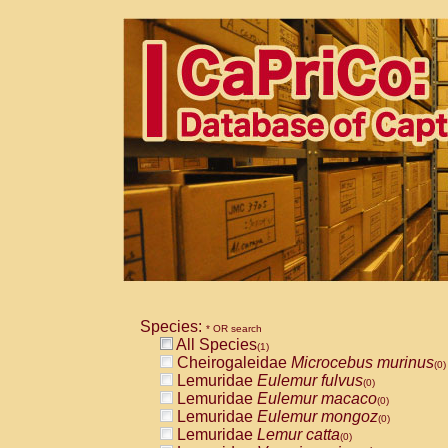
Species:
* OR search
All Species
(1)
Cheirogaleidae
Microcebus murinus
(0)
Lemuridae
Eulemur fulvus
(0)
Lemuridae
Eulemur macaco
(0)
Lemuridae
Eulemur mongoz
(0)
Lemuridae
Lemur catta
(0)