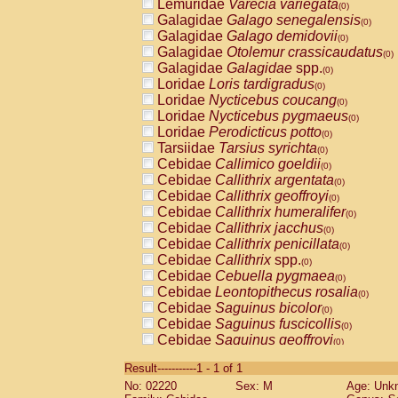
Lemuridae
Varecia variegata
(0)
Galagidae
Galago senegalensis
(0)
Galagidae
Galago demidovii
(0)
Galagidae
Otolemur crassicaudatus
(0)
Galagidae
Galagidae
spp.
(0)
Loridae
Loris tardigradus
(0)
Loridae
Nycticebus coucang
(0)
Loridae
Nycticebus pygmaeus
(0)
Loridae
Perodicticus potto
(0)
Tarsiidae
Tarsius syrichta
(0)
Cebidae
Callimico goeldii
(0)
Cebidae
Callithrix argentata
(0)
Cebidae
Callithrix geoffroyi
(0)
Cebidae
Callithrix humeralifer
(0)
Cebidae
Callithrix jacchus
(0)
Cebidae
Callithrix penicillata
(0)
Cebidae
Callithrix
spp.
(0)
Cebidae
Cebuella pygmaea
(0)
Cebidae
Leontopithecus rosalia
(0)
Cebidae
Saguinus bicolor
(0)
Cebidae
Saguinus fuscicollis
(0)
Cebidae
Saguinus geoffroyi
(0)
Cebidae
Saguinus imperator
(0)
Result-----------1 - 1 of 1
Cebidae
Saguinus labiatus
(0)
No: 02220
Sex: M
Age: Unk
Cebidae
Saguinus leucopus
(0)