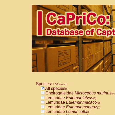
Species:
* OR search
All species
(1)
Cheirogaleidae
Microcebus murinus
(0)
Lemuridae
Eulemur fulvus
(0)
Lemuridae
Eulemur macaco
(0)
Lemuridae
Eulemur mongoz
(0)
Lemuridae
Lemur catta
(0)