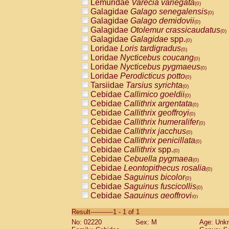
Lemuridae
Varecia variegata
(0)
Galagidae
Galago senegalensis
(0)
Galagidae
Galago demidovii
(0)
Galagidae
Otolemur crassicaudatus
(0)
Galagidae
Galagidae
spp.
(0)
Loridae
Loris tardigradus
(0)
Loridae
Nycticebus coucang
(0)
Loridae
Nycticebus pygmaeus
(0)
Loridae
Perodicticus potto
(0)
Tarsiidae
Tarsius syrichta
(0)
Cebidae
Callimico goeldii
(0)
Cebidae
Callithrix argentata
(0)
Cebidae
Callithrix geoffroyi
(0)
Cebidae
Callithrix humeralifer
(0)
Cebidae
Callithrix jacchus
(0)
Cebidae
Callithrix penicillata
(0)
Cebidae
Callithrix
spp.
(0)
Cebidae
Cebuella pygmaea
(0)
Cebidae
Leontopithecus rosalia
(0)
Cebidae
Saguinus bicolor
(0)
Cebidae
Saguinus fuscicollis
(0)
Cebidae
Saguinus geoffroyi
(0)
Cebidae
Saguinus imperator
(0)
Result-----------1 - 1 of 1
Cebidae
Saguinus labiatus
(0)
No: 02220
Sex: M
Age: Unk
Cebidae
Saguinus leucopus
(0)