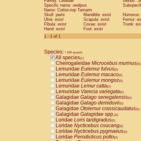
Family: Cebidae
Genus:
S
Cebidae
Saguinus midas
(0)
Specific name:
oedipus
Subspecif
Cebidae
Saguinus mystax
(0)
Name: Cotton-top Tamarin
Cebidae
Saguinus nigricollis
Skull: parts
Mandible: exist
(0)
Humerus: 
Cebidae
Saguinus oedipus
Ulna: exist
Scapula: exist
Femur: ex
(1)
Fibula: exist
Coxae: exist
Trunk: exi
Cebidae
Saguinus weddelli
(0)
Hand: exist
Foot: exist
Cebidae
Saguinus
spp.
(0)
Cebidae
Aotus trivirgatus
1 - 1 of 1
(0)
Cebidae
Cebus albifrons
(0)
Cebidae
Cebus apella
(0)
Species:
Cebidae
Cebus capucinus
* OR search
(0)
All species
Cebidae
Cebus nigrivittatus
(1)
(0)
Cheirogaleidae
Microcebus murinus
Cebidae
Cebus
spp.
(0)
(0)
Lemuridae
Eulemur fulvus
Cebidae
Saimiri boliviensis
(0)
(0)
Lemuridae
Eulemur macaco
Cebidae
Saimiri sciureus
(0)
(0)
Lemuridae
Eulemur mongoz
Atelidae
Alouatta caraya
(0)
(0)
Lemuridae
Lemur catta
Atelidae
Alouatta fusca
(0)
(0)
Lemuridae
Varecia variegata
Atelidae
Alouatta seniculus
(0)
(0)
Galagidae
Galago senegalensis
Atelidae
Alouatta
spp.
(0)
(0)
Galagidae
Galago demidovii
Atelidae
Ateles belzebuth
(0)
(0)
Galagidae
Otolemur crassicaudatus
Atelidae
Ateles geoffroyi
(0)
(0)
Galagidae
Galagidae
spp.
Atelidae
Ateles paniscus
(0)
(0)
Loridae
Loris tardigradus
Atelidae
Ateles
spp.
(0)
(0)
Loridae
Nycticebus coucang
Atelidae
Lagothrix lagothricha
(0)
(0)
Loridae
Nycticebus pygmaeus
Atelidae
Lagothrix lagothricha cana
(0)
(0)
Loridae
Perodicticus potto
Pitheciidae
Cacajao calvus rubicundu
(0)