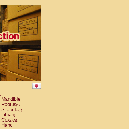
ch
Mandible
Radius
(1)
Scapula
(1)
Tibia
(1)
Coxae
(1)
Hand