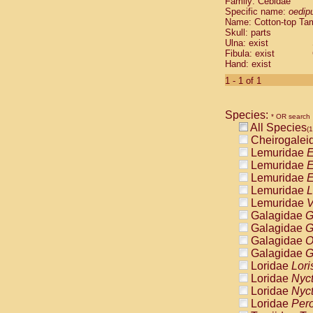
Family: Cebidae
Cebidae
Sa
Specific name:
oedip
Cebidae
Sa
Name: Cotton-top Ta
Cebidae
Sag
Skull: parts
Cebidae
Sa
Ulna: exist
Fibula: exist
Cebidae
Sag
Hand: exist
Cebidae
Sa
Cebidae
Aot
1 - 1 of 1
Cebidae
Ceb
Cebidae
Ceb
Species:
Cebidae
Ce
* OR search
All Species
Cebidae
Ceb
(1
Cheirogalei
Cebidae
Ce
Lemuridae
E
Cebidae
Sai
Lemuridae
E
Cebidae
Sai
Lemuridae
E
Atelidae
Alo
Lemuridae
L
Atelidae
Alo
Lemuridae
V
Atelidae
Alo
Galagidae
G
Atelidae
Alo
Galagidae
G
Atelidae
Ate
Galagidae
O
Atelidae
Ate
Galagidae
G
Atelidae
Ate
Loridae
Lori
Atelidae
Ate
Loridae
Nyc
Atelidae
Lag
Loridae
Nyc
Atelidae
Lag
Loridae
Pero
Pitheciidae