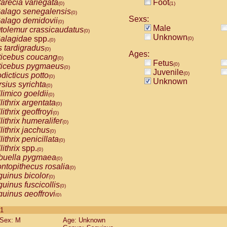
arecia variegata
Foot
(0)
(1)
alago senegalensis
(0)
Sexs:
alago demidovii
(0)
Male
tolemur crassicaudatus
(0)
Unknown
alagidae
spp.
(0)
(0)
s tardigradus
(0)
Ages:
ticebus coucang
(0)
Fetus
(0)
ticebus pygmaeus
(0)
Juvenile
(0)
dicticus potto
(0)
Unknown
rsius syrichta
(0)
limico goeldii
(0)
lithrix argentata
(0)
lithrix geoffroyi
(0)
lithrix humeralifer
(0)
lithrix jacchus
(0)
lithrix penicillata
(0)
lithrix
spp.
(0)
buella pygmaea
(0)
ntopithecus rosalia
(0)
uinus bicolor
(0)
uinus fuscicollis
(0)
uinus geoffroyi
(0)
uinus imperator
(0)
 1
uinus labiatus
(0)
Sex: M
Age: Unknown
guinus leucopus
(0)