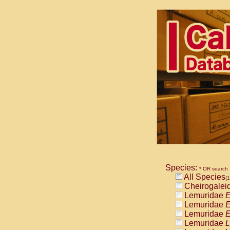
Species:
* OR search
All Species
(1
Cheirogalei
Lemuridae
E
Lemuridae
E
Lemuridae
E
Lemuridae
L