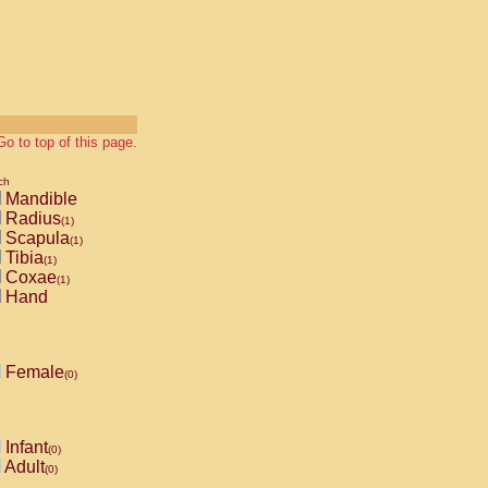
Go to top of this page.
ch
Mandible
Radius
(1)
Scapula
(1)
Tibia
(1)
Coxae
(1)
Hand
Female
(0)
Infant
(0)
Adult
(0)