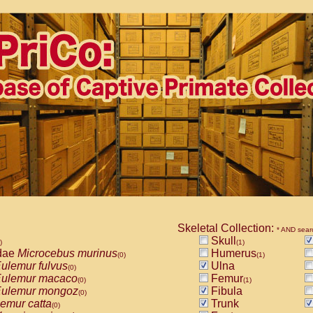
Skeletal Collection:
* AND sear
Skull
)
(1)
dae
Microcebus murinus
Humerus
(0)
(1)
ulemur fulvus
Ulna
(0)
ulemur macaco
Femur
(0)
(1)
ulemur mongoz
Fibula
(0)
emur catta
Trunk
(0)