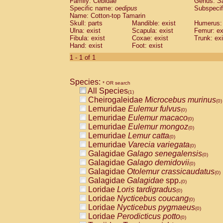
Family: Cebidae
Genus:
S
Cebidae
Saguinus midas
(0)
Specific name:
oedipus
Subspecif
Cebidae
Saguinus mystax
(0)
Name: Cotton-top Tamarin
Cebidae
Saguinus nigricollis
Skull: parts
Mandible: exist
(0)
Humerus: 
Cebidae
Saguinus oedipus
Ulna: exist
Scapula: exist
Femur: ex
(1)
Fibula: exist
Coxae: exist
Trunk: exi
Cebidae
Saguinus weddelli
(0)
Hand: exist
Foot: exist
Cebidae
Saguinus
spp.
(0)
Cebidae
Aotus trivirgatus
1 - 1 of 1
(0)
Cebidae
Cebus albifrons
(0)
Cebidae
Cebus apella
(0)
Species:
Cebidae
Cebus capucinus
* OR search
(0)
All Species
Cebidae
Cebus nigrivittatus
(1)
(0)
Cheirogaleidae
Microcebus murinus
Cebidae
Cebus
spp.
(0)
(0)
Lemuridae
Eulemur fulvus
Cebidae
Saimiri boliviensis
(0)
(0)
Lemuridae
Eulemur macaco
Cebidae
Saimiri sciureus
(0)
(0)
Lemuridae
Eulemur mongoz
Atelidae
Alouatta caraya
(0)
(0)
Lemuridae
Lemur catta
Atelidae
Alouatta fusca
(0)
(0)
Lemuridae
Varecia variegata
Atelidae
Alouatta seniculus
(0)
(0)
Galagidae
Galago senegalensis
Atelidae
Alouatta
spp.
(0)
(0)
Galagidae
Galago demidovii
Atelidae
Ateles belzebuth
(0)
(0)
Galagidae
Otolemur crassicaudatus
Atelidae
Ateles geoffroyi
(0)
(0)
Galagidae
Galagidae
spp.
Atelidae
Ateles paniscus
(0)
(0)
Loridae
Loris tardigradus
Atelidae
Ateles
spp.
(0)
(0)
Loridae
Nycticebus coucang
Atelidae
Lagothrix lagothricha
(0)
(0)
Loridae
Nycticebus pygmaeus
Atelidae
Lagothrix lagothricha cana
(0)
(0)
Loridae
Perodicticus potto
Pitheciidae
Cacajao calvus rubicundu
(0)