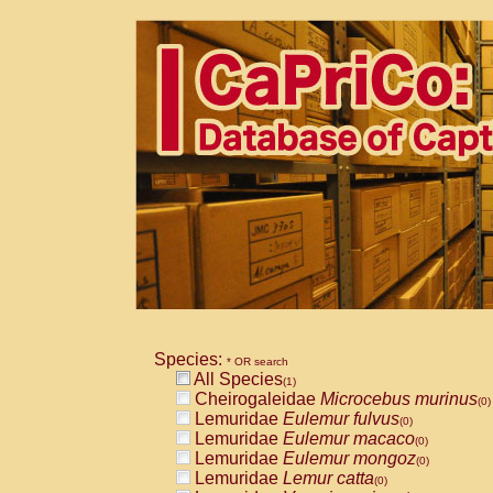
Species:
* OR search
All Species
(1)
Cheirogaleidae
Microcebus murinus
(0)
Lemuridae
Eulemur fulvus
(0)
Lemuridae
Eulemur macaco
(0)
Lemuridae
Eulemur mongoz
(0)
Lemuridae
Lemur catta
(0)