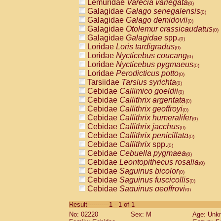
Lemuridae
Varecia variegata
(0)
Galagidae
Galago senegalensis
(0)
Galagidae
Galago demidovii
(0)
Galagidae
Otolemur crassicaudatus
(0)
Galagidae
Galagidae
spp.
(0)
Loridae
Loris tardigradus
(0)
Loridae
Nycticebus coucang
(0)
Loridae
Nycticebus pygmaeus
(0)
Loridae
Perodicticus potto
(0)
Tarsiidae
Tarsius syrichta
(0)
Cebidae
Callimico goeldii
(0)
Cebidae
Callithrix argentata
(0)
Cebidae
Callithrix geoffroyi
(0)
Cebidae
Callithrix humeralifer
(0)
Cebidae
Callithrix jacchus
(0)
Cebidae
Callithrix penicillata
(0)
Cebidae
Callithrix
spp.
(0)
Cebidae
Cebuella pygmaea
(0)
Cebidae
Leontopithecus rosalia
(0)
Cebidae
Saguinus bicolor
(0)
Cebidae
Saguinus fuscicollis
(0)
Cebidae
Saguinus geoffroyi
(0)
Cebidae
Saguinus imperator
(0)
Result-----------1 - 1 of 1
Cebidae
Saguinus labiatus
(0)
No: 02220
Sex: M
Age: Unk
Cebidae
Saguinus leucopus
(0)