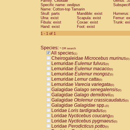
Family: Cebidae
Genus:
S
Cebidae
Saguinus midas
(0)
Specific name:
oedipus
Subspecif
Cebidae
Saguinus mystax
(0)
Name: Cotton-top Tamarin
Cebidae
Saguinus nigricollis
Skull: parts
Mandible: exist
(0)
Humerus: 
Cebidae
Saguinus oedipus
Ulna: exist
Scapula: exist
Femur: ex
(1)
Fibula: exist
Coxae: exist
Trunk: exi
Cebidae
Saguinus weddelli
(0)
Hand: exist
Foot: exist
Cebidae
Saguinus
spp.
(0)
Cebidae
Aotus trivirgatus
1 - 1 of 1
(0)
Cebidae
Cebus albifrons
(0)
Cebidae
Cebus apella
(0)
Species:
Cebidae
Cebus capucinus
* OR search
(0)
All species
Cebidae
Cebus nigrivittatus
(1)
(0)
Cheirogaleidae
Microcebus murinus
Cebidae
Cebus
spp.
(0)
(0)
Lemuridae
Eulemur fulvus
Cebidae
Saimiri boliviensis
(0)
(0)
Lemuridae
Eulemur macaco
Cebidae
Saimiri sciureus
(0)
(0)
Lemuridae
Eulemur mongoz
Atelidae
Alouatta caraya
(0)
(0)
Lemuridae
Lemur catta
Atelidae
Alouatta fusca
(0)
(0)
Lemuridae
Varecia variegata
Atelidae
Alouatta seniculus
(0)
(0)
Galagidae
Galago senegalensis
Atelidae
Alouatta
spp.
(0)
(0)
Galagidae
Galago demidovii
Atelidae
Ateles belzebuth
(0)
(0)
Galagidae
Otolemur crassicaudatus
Atelidae
Ateles geoffroyi
(0)
(0)
Galagidae
Galagidae
spp.
Atelidae
Ateles paniscus
(0)
(0)
Loridae
Loris tardigradus
Atelidae
Ateles
spp.
(0)
(0)
Loridae
Nycticebus coucang
Atelidae
Lagothrix lagothricha
(0)
(0)
Loridae
Nycticebus pygmaeus
Atelidae
Lagothrix lagothricha cana
(0)
(0)
Loridae
Perodicticus potto
Pitheciidae
Cacajao calvus rubicundu
(0)