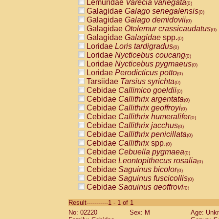
Lemuridae
Varecia variegata
(0)
Galagidae
Galago senegalensis
(0)
Galagidae
Galago demidovii
(0)
Galagidae
Otolemur crassicaudatus
(0)
Galagidae
Galagidae
spp.
(0)
Loridae
Loris tardigradus
(0)
Loridae
Nycticebus coucang
(0)
Loridae
Nycticebus pygmaeus
(0)
Loridae
Perodicticus potto
(0)
Tarsiidae
Tarsius syrichta
(0)
Cebidae
Callimico goeldii
(0)
Cebidae
Callithrix argentata
(0)
Cebidae
Callithrix geoffroyi
(0)
Cebidae
Callithrix humeralifer
(0)
Cebidae
Callithrix jacchus
(0)
Cebidae
Callithrix penicillata
(0)
Cebidae
Callithrix
spp.
(0)
Cebidae
Cebuella pygmaea
(0)
Cebidae
Leontopithecus rosalia
(0)
Cebidae
Saguinus bicolor
(0)
Cebidae
Saguinus fuscicollis
(0)
Cebidae
Saguinus geoffroyi
(0)
Cebidae
Saguinus imperator
(0)
Result-----------1 - 1 of 1
Cebidae
Saguinus labiatus
(0)
No: 02220
Sex: M
Age: Unk
Cebidae
Saguinus leucopus
(0)