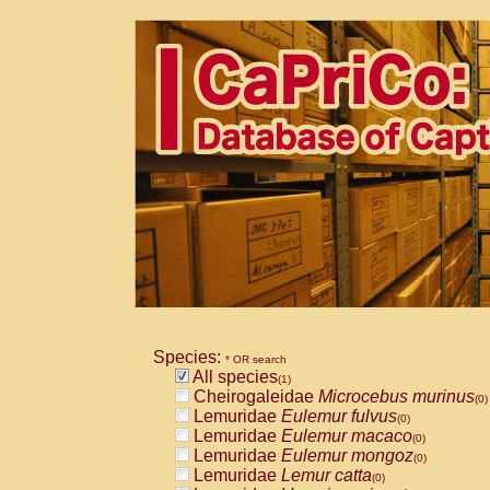
Species:
* OR search
All species
(1)
Cheirogaleidae
Microcebus murinus
(0)
Lemuridae
Eulemur fulvus
(0)
Lemuridae
Eulemur macaco
(0)
Lemuridae
Eulemur mongoz
(0)
Lemuridae
Lemur catta
(0)