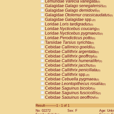
Lemuridae
Varecia variegata
(0)
Galagidae
Galago senegalensis
(0)
Galagidae
Galago demidovii
(0)
Galagidae
Otolemur crassicaudatus
(0)
Galagidae
Galagidae
spp.
(0)
Loridae
Loris tardigradus
(0)
Loridae
Nycticebus coucang
(0)
Loridae
Nycticebus pygmaeus
(0)
Loridae
Perodicticus potto
(0)
Tarsiidae
Tarsius syrichta
(0)
Cebidae
Callimico goeldii
(0)
Cebidae
Callithrix argentata
(0)
Cebidae
Callithrix geoffroyi
(0)
Cebidae
Callithrix humeralifer
(0)
Cebidae
Callithrix jacchus
(0)
Cebidae
Callithrix penicillata
(0)
Cebidae
Callithrix
spp.
(0)
Cebidae
Cebuella pygmaea
(0)
Cebidae
Leontopithecus rosalia
(0)
Cebidae
Saguinus bicolor
(0)
Cebidae
Saguinus fuscicollis
(0)
Cebidae
Saguinus geoffroyi
(0)
Cebidae
Saguinus imperator
(0)
Result-----------1 - 1 of 1
Cebidae
Saguinus labiatus
(0)
No: 02272
Sex: F
Age: Unk
Cebidae
Saguinus leucopus
(0)