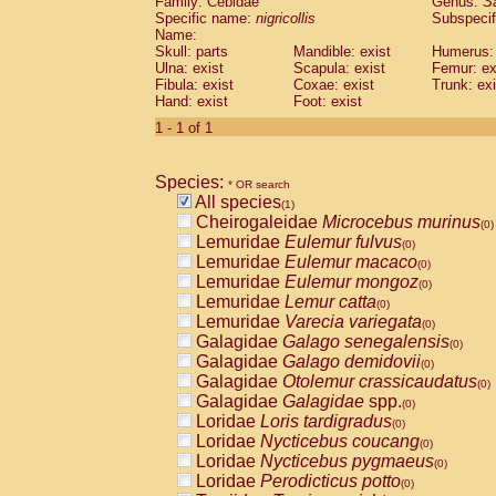
Family: Cebidae
Genus:
S
Cebidae
Saguinus midas
(0)
Specific name:
nigricollis
Subspecif
Cebidae
Saguinus mystax
(0)
Name:
Cebidae
Saguinus nigricollis
Skull: parts
Mandible: exist
(1)
Humerus: 
Cebidae
Saguinus oedipus
Ulna: exist
Scapula: exist
Femur: ex
(0)
Fibula: exist
Coxae: exist
Trunk: exi
Cebidae
Saguinus weddelli
(0)
Hand: exist
Foot: exist
Cebidae
Saguinus
spp.
(0)
Cebidae
Aotus trivirgatus
1 - 1 of 1
(0)
Cebidae
Cebus albifrons
(0)
Cebidae
Cebus apella
(0)
Species:
Cebidae
Cebus capucinus
* OR search
(0)
All species
Cebidae
Cebus nigrivittatus
(1)
(0)
Cheirogaleidae
Microcebus murinus
Cebidae
Cebus
spp.
(0)
(0)
Lemuridae
Eulemur fulvus
Cebidae
Saimiri boliviensis
(0)
(0)
Lemuridae
Eulemur macaco
Cebidae
Saimiri sciureus
(0)
(0)
Lemuridae
Eulemur mongoz
Atelidae
Alouatta caraya
(0)
(0)
Lemuridae
Lemur catta
Atelidae
Alouatta fusca
(0)
(0)
Lemuridae
Varecia variegata
Atelidae
Alouatta seniculus
(0)
(0)
Galagidae
Galago senegalensis
Atelidae
Alouatta
spp.
(0)
(0)
Galagidae
Galago demidovii
Atelidae
Ateles belzebuth
(0)
(0)
Galagidae
Otolemur crassicaudatus
Atelidae
Ateles geoffroyi
(0)
(0)
Galagidae
Galagidae
spp.
Atelidae
Ateles paniscus
(0)
(0)
Loridae
Loris tardigradus
Atelidae
Ateles
spp.
(0)
(0)
Loridae
Nycticebus coucang
Atelidae
Lagothrix lagothricha
(0)
(0)
Loridae
Nycticebus pygmaeus
Atelidae
Lagothrix lagothricha cana
(0)
(0)
Loridae
Perodicticus potto
Pitheciidae
Cacajao calvus rubicundu
(0)