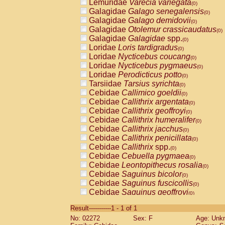
Lemuridae
Varecia variegata
(0)
Galagidae
Galago senegalensis
(0)
Galagidae
Galago demidovii
(0)
Galagidae
Otolemur crassicaudatus
(0)
Galagidae
Galagidae
spp.
(0)
Loridae
Loris tardigradus
(0)
Loridae
Nycticebus coucang
(0)
Loridae
Nycticebus pygmaeus
(0)
Loridae
Perodicticus potto
(0)
Tarsiidae
Tarsius syrichta
(0)
Cebidae
Callimico goeldii
(0)
Cebidae
Callithrix argentata
(0)
Cebidae
Callithrix geoffroyi
(0)
Cebidae
Callithrix humeralifer
(0)
Cebidae
Callithrix jacchus
(0)
Cebidae
Callithrix penicillata
(0)
Cebidae
Callithrix
spp.
(0)
Cebidae
Cebuella pygmaea
(0)
Cebidae
Leontopithecus rosalia
(0)
Cebidae
Saguinus bicolor
(0)
Cebidae
Saguinus fuscicollis
(0)
Cebidae
Saguinus geoffroyi
(0)
Cebidae
Saguinus imperator
(0)
Result-----------1 - 1 of 1
Cebidae
Saguinus labiatus
(0)
No: 02272
Sex: F
Age: Unk
Cebidae
Saguinus leucopus
(0)