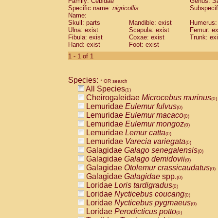
Family: Cebidae
Genus:
S
Cebidae
Saguinus midas
(0)
Specific name:
nigricollis
Subspecif
Cebidae
Saguinus mystax
(0)
Name:
Cebidae
Saguinus nigricollis
Skull: parts
Mandible: exist
(1)
Humerus: 
Cebidae
Saguinus oedipus
Ulna: exist
Scapula: exist
Femur: ex
(0)
Fibula: exist
Coxae: exist
Trunk: exi
Cebidae
Saguinus weddelli
(0)
Hand: exist
Foot: exist
Cebidae
Saguinus
spp.
(0)
Cebidae
Aotus trivirgatus
1 - 1 of 1
(0)
Cebidae
Cebus albifrons
(0)
Cebidae
Cebus apella
(0)
Species:
Cebidae
Cebus capucinus
* OR search
(0)
All Species
Cebidae
Cebus nigrivittatus
(1)
(0)
Cheirogaleidae
Microcebus murinus
Cebidae
Cebus
spp.
(0)
(0)
Lemuridae
Eulemur fulvus
Cebidae
Saimiri boliviensis
(0)
(0)
Lemuridae
Eulemur macaco
Cebidae
Saimiri sciureus
(0)
(0)
Lemuridae
Eulemur mongoz
Atelidae
Alouatta caraya
(0)
(0)
Lemuridae
Lemur catta
Atelidae
Alouatta fusca
(0)
(0)
Lemuridae
Varecia variegata
Atelidae
Alouatta seniculus
(0)
(0)
Galagidae
Galago senegalensis
Atelidae
Alouatta
spp.
(0)
(0)
Galagidae
Galago demidovii
Atelidae
Ateles belzebuth
(0)
(0)
Galagidae
Otolemur crassicaudatus
Atelidae
Ateles geoffroyi
(0)
(0)
Galagidae
Galagidae
spp.
Atelidae
Ateles paniscus
(0)
(0)
Loridae
Loris tardigradus
Atelidae
Ateles
spp.
(0)
(0)
Loridae
Nycticebus coucang
Atelidae
Lagothrix lagothricha
(0)
(0)
Loridae
Nycticebus pygmaeus
Atelidae
Lagothrix lagothricha cana
(0)
(0)
Loridae
Perodicticus potto
Pitheciidae
Cacajao calvus rubicundu
(0)