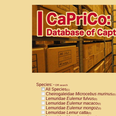
Species:
* OR search
All Species
(1)
Cheirogaleidae
Microcebus murinus
(0)
Lemuridae
Eulemur fulvus
(0)
Lemuridae
Eulemur macaco
(0)
Lemuridae
Eulemur mongoz
(0)
Lemuridae
Lemur catta
(0)