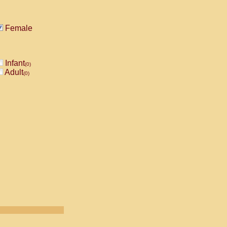
Female
Infant
(0)
Adult
(0)