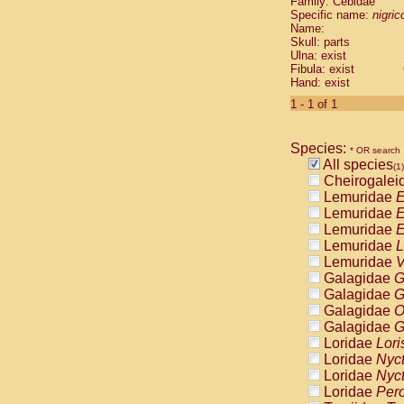
Family: Cebidae
Cebidae
Sa
Specific name:
nigrico
Cebidae
Sa
Name:
Cebidae
Sag
Skull: parts
Cebidae
Sa
Ulna: exist
Fibula: exist
Cebidae
Sag
Hand: exist
Cebidae
Sa
Cebidae
Aot
1 - 1 of 1
Cebidae
Ceb
Cebidae
Ceb
Species:
Cebidae
Ce
* OR search
All species
Cebidae
Ceb
(1)
Cheirogalei
Cebidae
Ce
Lemuridae
E
Cebidae
Sai
Lemuridae
E
Cebidae
Sai
Lemuridae
E
Atelidae
Alo
Lemuridae
L
Atelidae
Alo
Lemuridae
V
Atelidae
Alo
Galagidae
G
Atelidae
Alo
Galagidae
G
Atelidae
Ate
Galagidae
O
Atelidae
Ate
Galagidae
G
Atelidae
Ate
Loridae
Lori
Atelidae
Ate
Loridae
Nyc
Atelidae
Lag
Loridae
Nyc
Atelidae
Lag
Loridae
Pero
Pitheciidae