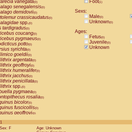
arecia variegata
Foot
(0)
(1)
alago senegalensis
(0)
Sexs:
alago demidovii
(0)
Male
tolemur crassicaudatus
(0)
(0)
Unknown
alagidae
spp.
(0)
(0)
s tardigradus
(0)
Ages:
ticebus coucang
(0)
Fetus
(0)
ticebus pygmaeus
(0)
Juvenile
(0)
dicticus potto
(0)
Unknown
rsius syrichta
(0)
limico goeldii
(0)
lithrix argentata
(0)
lithrix geoffroyi
(0)
lithrix humeralifer
(0)
lithrix jacchus
(0)
lithrix penicillata
(0)
lithrix
spp.
(0)
buella pygmaea
(0)
ntopithecus rosalia
(0)
uinus bicolor
(0)
uinus fuscicollis
(0)
uinus geoffroyi
(0)
uinus imperator
(0)
 1
uinus labiatus
(0)
Sex: F
Age: Unknown
guinus leucopus
(0)