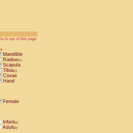
Go to top of this page.
ch
Mandible
Radius
(1)
Scapula
Tibia
(1)
Coxae
Hand
Female
Infant
(0)
Adult
(0)