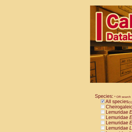
Species:
* OR search
All species
(1)
Cheirogalei
Lemuridae
E
Lemuridae
E
Lemuridae
E
Lemuridae
L