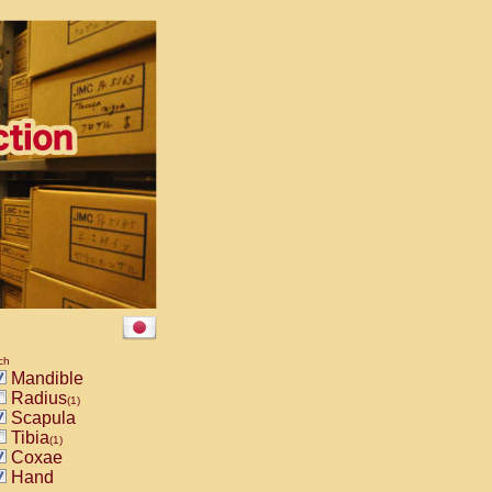
ch
Mandible
Radius
(1)
Scapula
Tibia
(1)
Coxae
Hand