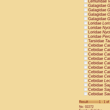
Lemuridae
V
Galagidae
G
Galagidae
G
Galagidae
O
Galagidae
G
Loridae
Lori
Loridae
Nyc
Loridae
Nyc
Loridae
Pero
Tarsiidae
Ta
Cebidae
Cal
Cebidae
Cal
Cebidae
Cal
Cebidae
Cal
Cebidae
Cal
Cebidae
Cal
Cebidae
Cal
Cebidae
Ce
Cebidae
Leo
Cebidae
Sag
Cebidae
Sag
Cebidae
Sag
Cebidae
Sag
Result-----------1 - 1 of
Cebidae
Sag
No: 02272
Cebidae
Sa