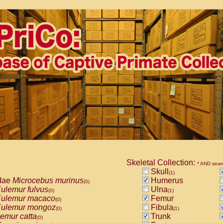
Skeletal Collection:
* AND sear
Skull
(1)
dae
Microcebus murinus
Humerus
(0)
ulemur fulvus
Ulna
(0)
(1)
ulemur macaco
Femur
(0)
ulemur mongoz
Fibula
(0)
(1)
emur catta
Trunk
(0)