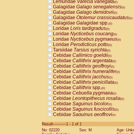
Lemuridae
Varecia variegata
(0)
Galagidae
Galago senegalensis
(0)
Galagidae
Galago demidovii
(0)
Galagidae
Otolemur crassicaudatus
(0)
Galagidae
Galagidae
spp.
(0)
Loridae
Loris tardigradus
(0)
Loridae
Nycticebus coucang
(0)
Loridae
Nycticebus pygmaeus
(0)
Loridae
Perodicticus potto
(0)
Tarsiidae
Tarsius syrichta
(0)
Cebidae
Callimico goeldii
(0)
Cebidae
Callithrix argentata
(0)
Cebidae
Callithrix geoffroyi
(0)
Cebidae
Callithrix humeralifer
(0)
Cebidae
Callithrix jacchus
(0)
Cebidae
Callithrix penicillata
(0)
Cebidae
Callithrix
spp.
(0)
Cebidae
Cebuella pygmaea
(0)
Cebidae
Leontopithecus rosalia
(0)
Cebidae
Saguinus bicolor
(0)
Cebidae
Saguinus fuscicollis
(0)
Cebidae
Saguinus geoffroyi
(0)
Cebidae
Saguinus imperator
(0)
Result-----------1 - 1 of 1
Cebidae
Saguinus labiatus
(0)
No: 02220
Sex: M
Age: Unk
Cebidae
Saguinus leucopus
(0)