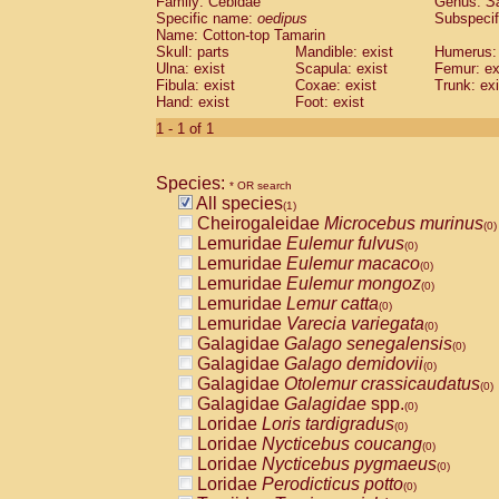
Family: Cebidae
Genus:
S
Cebidae
Saguinus midas
(0)
Specific name:
oedipus
Subspecif
Cebidae
Saguinus mystax
(0)
Name: Cotton-top Tamarin
Cebidae
Saguinus nigricollis
Skull: parts
Mandible: exist
(0)
Humerus: 
Cebidae
Saguinus oedipus
Ulna: exist
Scapula: exist
Femur: ex
(1)
Fibula: exist
Coxae: exist
Trunk: exi
Cebidae
Saguinus weddelli
(0)
Hand: exist
Foot: exist
Cebidae
Saguinus
spp.
(0)
Cebidae
Aotus trivirgatus
1 - 1 of 1
(0)
Cebidae
Cebus albifrons
(0)
Cebidae
Cebus apella
(0)
Species:
Cebidae
Cebus capucinus
* OR search
(0)
All species
Cebidae
Cebus nigrivittatus
(1)
(0)
Cheirogaleidae
Microcebus murinus
Cebidae
Cebus
spp.
(0)
(0)
Lemuridae
Eulemur fulvus
Cebidae
Saimiri boliviensis
(0)
(0)
Lemuridae
Eulemur macaco
Cebidae
Saimiri sciureus
(0)
(0)
Lemuridae
Eulemur mongoz
Atelidae
Alouatta caraya
(0)
(0)
Lemuridae
Lemur catta
Atelidae
Alouatta fusca
(0)
(0)
Lemuridae
Varecia variegata
Atelidae
Alouatta seniculus
(0)
(0)
Galagidae
Galago senegalensis
Atelidae
Alouatta
spp.
(0)
(0)
Galagidae
Galago demidovii
Atelidae
Ateles belzebuth
(0)
(0)
Galagidae
Otolemur crassicaudatus
Atelidae
Ateles geoffroyi
(0)
(0)
Galagidae
Galagidae
spp.
Atelidae
Ateles paniscus
(0)
(0)
Loridae
Loris tardigradus
Atelidae
Ateles
spp.
(0)
(0)
Loridae
Nycticebus coucang
Atelidae
Lagothrix lagothricha
(0)
(0)
Loridae
Nycticebus pygmaeus
Atelidae
Lagothrix lagothricha cana
(0)
(0)
Loridae
Perodicticus potto
Pitheciidae
Cacajao calvus rubicundu
(0)