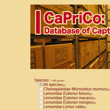
Species:
* OR search
All species
(1)
Cheirogaleidae
Microcebus murinus
(0)
Lemuridae
Eulemur fulvus
(0)
Lemuridae
Eulemur macaco
(0)
Lemuridae
Eulemur mongoz
(0)
Lemuridae
Lemur catta
(0)