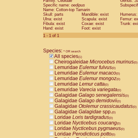
Family: Cebidae
Genus:
S
Cebidae
Saguinus midas
(0)
Specific name:
oedipus
Subspecif
Cebidae
Saguinus mystax
(0)
Name: Cotton-top Tamarin
Cebidae
Saguinus nigricollis
Skull: parts
Mandible: exist
(0)
Humerus: 
Cebidae
Saguinus oedipus
Ulna: exist
Scapula: exist
Femur: ex
(1)
Fibula: exist
Coxae: exist
Trunk: exi
Cebidae
Saguinus weddelli
(0)
Hand: exist
Foot: exist
Cebidae
Saguinus
spp.
(0)
Cebidae
Aotus trivirgatus
1 - 1 of 1
(0)
Cebidae
Cebus albifrons
(0)
Cebidae
Cebus apella
(0)
Species:
Cebidae
Cebus capucinus
* OR search
(0)
All species
Cebidae
Cebus nigrivittatus
(1)
(0)
Cheirogaleidae
Microcebus murinus
Cebidae
Cebus
spp.
(0)
(0)
Lemuridae
Eulemur fulvus
Cebidae
Saimiri boliviensis
(0)
(0)
Lemuridae
Eulemur macaco
Cebidae
Saimiri sciureus
(0)
(0)
Lemuridae
Eulemur mongoz
Atelidae
Alouatta caraya
(0)
(0)
Lemuridae
Lemur catta
Atelidae
Alouatta fusca
(0)
(0)
Lemuridae
Varecia variegata
Atelidae
Alouatta seniculus
(0)
(0)
Galagidae
Galago senegalensis
Atelidae
Alouatta
spp.
(0)
(0)
Galagidae
Galago demidovii
Atelidae
Ateles belzebuth
(0)
(0)
Galagidae
Otolemur crassicaudatus
Atelidae
Ateles geoffroyi
(0)
(0)
Galagidae
Galagidae
spp.
Atelidae
Ateles paniscus
(0)
(0)
Loridae
Loris tardigradus
Atelidae
Ateles
spp.
(0)
(0)
Loridae
Nycticebus coucang
Atelidae
Lagothrix lagothricha
(0)
(0)
Loridae
Nycticebus pygmaeus
Atelidae
Lagothrix lagothricha cana
(0)
(0)
Loridae
Perodicticus potto
Pitheciidae
Cacajao calvus rubicundu
(0)