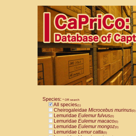
Species:
* OR search
All species
(1)
Cheirogaleidae
Microcebus murinus
(0)
Lemuridae
Eulemur fulvus
(0)
Lemuridae
Eulemur macaco
(0)
Lemuridae
Eulemur mongoz
(0)
Lemuridae
Lemur catta
(0)