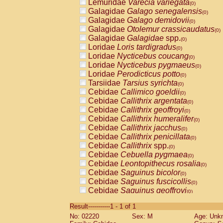
Lemuridae
Varecia variegata
(0)
Galagidae
Galago senegalensis
(0)
Galagidae
Galago demidovii
(0)
Galagidae
Otolemur crassicaudatus
(0)
Galagidae
Galagidae
spp.
(0)
Loridae
Loris tardigradus
(0)
Loridae
Nycticebus coucang
(0)
Loridae
Nycticebus pygmaeus
(0)
Loridae
Perodicticus potto
(0)
Tarsiidae
Tarsius syrichta
(0)
Cebidae
Callimico goeldii
(0)
Cebidae
Callithrix argentata
(0)
Cebidae
Callithrix geoffroyi
(0)
Cebidae
Callithrix humeralifer
(0)
Cebidae
Callithrix jacchus
(0)
Cebidae
Callithrix penicillata
(0)
Cebidae
Callithrix
spp.
(0)
Cebidae
Cebuella pygmaea
(0)
Cebidae
Leontopithecus rosalia
(0)
Cebidae
Saguinus bicolor
(0)
Cebidae
Saguinus fuscicollis
(0)
Cebidae
Saguinus geoffroyi
(0)
Cebidae
Saguinus imperator
(0)
Result-----------1 - 1 of 1
Cebidae
Saguinus labiatus
(0)
No: 02220
Sex: M
Age: Unk
Cebidae
Saguinus leucopus
(0)