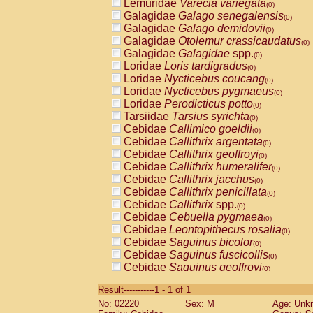
Lemuridae
Varecia variegata
(0)
Galagidae
Galago senegalensis
(0)
Galagidae
Galago demidovii
(0)
Galagidae
Otolemur crassicaudatus
(0)
Galagidae
Galagidae
spp.
(0)
Loridae
Loris tardigradus
(0)
Loridae
Nycticebus coucang
(0)
Loridae
Nycticebus pygmaeus
(0)
Loridae
Perodicticus potto
(0)
Tarsiidae
Tarsius syrichta
(0)
Cebidae
Callimico goeldii
(0)
Cebidae
Callithrix argentata
(0)
Cebidae
Callithrix geoffroyi
(0)
Cebidae
Callithrix humeralifer
(0)
Cebidae
Callithrix jacchus
(0)
Cebidae
Callithrix penicillata
(0)
Cebidae
Callithrix
spp.
(0)
Cebidae
Cebuella pygmaea
(0)
Cebidae
Leontopithecus rosalia
(0)
Cebidae
Saguinus bicolor
(0)
Cebidae
Saguinus fuscicollis
(0)
Cebidae
Saguinus geoffroyi
(0)
Cebidae
Saguinus imperator
(0)
Result-----------1 - 1 of 1
Cebidae
Saguinus labiatus
(0)
No: 02220
Sex: M
Age: Unk
Cebidae
Saguinus leucopus
(0)