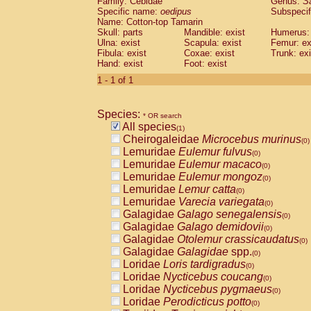
Family: Cebidae
Genus:
S
Cebidae
Saguinus midas
(0)
Specific name:
oedipus
Subspecif
Cebidae
Saguinus mystax
(0)
Name: Cotton-top Tamarin
Cebidae
Saguinus nigricollis
Skull: parts
Mandible: exist
(0)
Humerus: 
Cebidae
Saguinus oedipus
Ulna: exist
Scapula: exist
Femur: ex
(1)
Fibula: exist
Coxae: exist
Trunk: exi
Cebidae
Saguinus weddelli
(0)
Hand: exist
Foot: exist
Cebidae
Saguinus
spp.
(0)
Cebidae
Aotus trivirgatus
1 - 1 of 1
(0)
Cebidae
Cebus albifrons
(0)
Cebidae
Cebus apella
(0)
Species:
Cebidae
Cebus capucinus
* OR search
(0)
All species
Cebidae
Cebus nigrivittatus
(1)
(0)
Cheirogaleidae
Microcebus murinus
Cebidae
Cebus
spp.
(0)
(0)
Lemuridae
Eulemur fulvus
Cebidae
Saimiri boliviensis
(0)
(0)
Lemuridae
Eulemur macaco
Cebidae
Saimiri sciureus
(0)
(0)
Lemuridae
Eulemur mongoz
Atelidae
Alouatta caraya
(0)
(0)
Lemuridae
Lemur catta
Atelidae
Alouatta fusca
(0)
(0)
Lemuridae
Varecia variegata
Atelidae
Alouatta seniculus
(0)
(0)
Galagidae
Galago senegalensis
Atelidae
Alouatta
spp.
(0)
(0)
Galagidae
Galago demidovii
Atelidae
Ateles belzebuth
(0)
(0)
Galagidae
Otolemur crassicaudatus
Atelidae
Ateles geoffroyi
(0)
(0)
Galagidae
Galagidae
spp.
Atelidae
Ateles paniscus
(0)
(0)
Loridae
Loris tardigradus
Atelidae
Ateles
spp.
(0)
(0)
Loridae
Nycticebus coucang
Atelidae
Lagothrix lagothricha
(0)
(0)
Loridae
Nycticebus pygmaeus
Atelidae
Lagothrix lagothricha cana
(0)
(0)
Loridae
Perodicticus potto
Pitheciidae
Cacajao calvus rubicundu
(0)