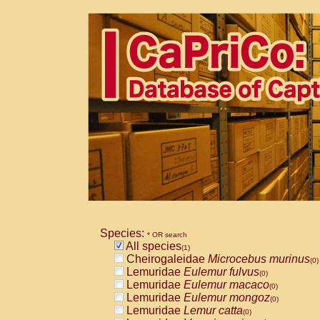
Species:
* OR search
All species
(1)
Cheirogaleidae
Microcebus murinus
(0)
Lemuridae
Eulemur fulvus
(0)
Lemuridae
Eulemur macaco
(0)
Lemuridae
Eulemur mongoz
(0)
Lemuridae
Lemur catta
(0)