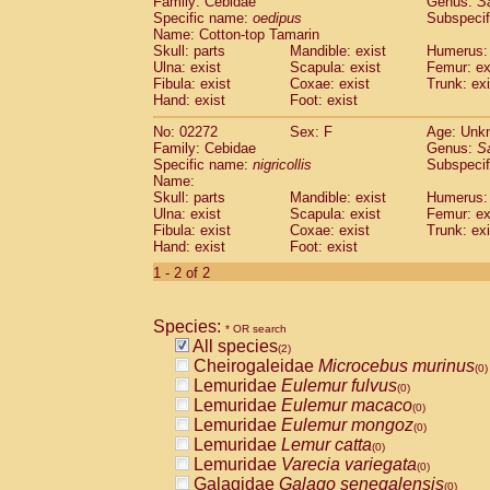
Family: Cebidae
Genus:
S
Cebidae
Saguinus midas
(0)
Specific name:
oedipus
Subspecif
Cebidae
Saguinus mystax
(0)
Name: Cotton-top Tamarin
Cebidae
Saguinus nigricollis
Skull: parts
Mandible: exist
(1)
Humerus: 
Cebidae
Saguinus oedipus
Ulna: exist
Scapula: exist
Femur: ex
(1)
Fibula: exist
Coxae: exist
Trunk: exi
Cebidae
Saguinus weddelli
(0)
Hand: exist
Foot: exist
Cebidae
Saguinus
spp.
(0)
Cebidae
Aotus trivirgatus
(0)
No: 02272
Sex: F
Age: Unk
Cebidae
Cebus albifrons
Family: Cebidae
Genus:
S
(0)
Cebidae
Cebus apella
Specific name:
nigricollis
Subspecif
(0)
Name:
Cebidae
Cebus capucinus
(0)
Skull: parts
Mandible: exist
Humerus: 
Cebidae
Cebus nigrivittatus
(0)
Ulna: exist
Scapula: exist
Femur: ex
Cebidae
Cebus
spp.
(0)
Fibula: exist
Coxae: exist
Trunk: exi
Cebidae
Saimiri boliviensis
Hand: exist
Foot: exist
(0)
Cebidae
Saimiri sciureus
(0)
1 - 2 of 2
Atelidae
Alouatta caraya
(0)
Atelidae
Alouatta fusca
(0)
Atelidae
Alouatta seniculus
Species:
(0)
* OR search
Atelidae
Alouatta
spp.
All species
(0)
(2)
Atelidae
Ateles belzebuth
Cheirogaleidae
Microcebus murinus
(0)
(0)
Atelidae
Ateles geoffroyi
Lemuridae
Eulemur fulvus
(0)
(0)
Atelidae
Ateles paniscus
Lemuridae
Eulemur macaco
(0)
(0)
Atelidae
Ateles
spp.
Lemuridae
Eulemur mongoz
(0)
(0)
Atelidae
Lagothrix lagothricha
Lemuridae
Lemur catta
(0)
(0)
Atelidae
Lagothrix lagothricha cana
Lemuridae
Varecia variegata
(0)
(0)
Pitheciidae
Cacajao calvus rubicundu
Galagidae
Galago senegalensis
(0)