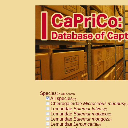
Species:
* OR search
All species
(2)
Cheirogaleidae
Microcebus murinus
(0)
Lemuridae
Eulemur fulvus
(0)
Lemuridae
Eulemur macaco
(0)
Lemuridae
Eulemur mongoz
(0)
Lemuridae
Lemur catta
(0)