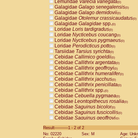
Lemuridae
Varecia variegata
(0)
Galagidae
Galago senegalensis
(0)
Galagidae
Galago demidovii
(0)
Galagidae
Otolemur crassicaudatus
(0)
Galagidae
Galagidae
spp.
(0)
Loridae
Loris tardigradus
(0)
Loridae
Nycticebus coucang
(0)
Loridae
Nycticebus pygmaeus
(0)
Loridae
Perodicticus potto
(0)
Tarsiidae
Tarsius syrichta
(0)
Cebidae
Callimico goeldii
(0)
Cebidae
Callithrix argentata
(0)
Cebidae
Callithrix geoffroyi
(0)
Cebidae
Callithrix humeralifer
(0)
Cebidae
Callithrix jacchus
(0)
Cebidae
Callithrix penicillata
(0)
Cebidae
Callithrix
spp.
(0)
Cebidae
Cebuella pygmaea
(0)
Cebidae
Leontopithecus rosalia
(0)
Cebidae
Saguinus bicolor
(0)
Cebidae
Saguinus fuscicollis
(0)
Cebidae
Saguinus geoffroyi
(0)
Cebidae
Saguinus imperator
(0)
Result-----------1 - 2 of 2
Cebidae
Saguinus labiatus
(0)
No: 02220
Sex: M
Age: Unk
Cebidae
Saguinus leucopus
(0)