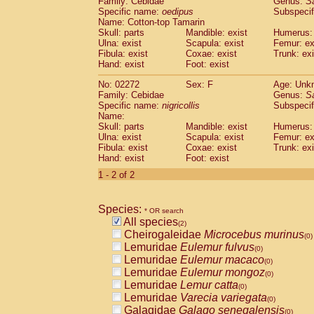
Family: Cebidae
Genus:
S
Cebidae
Saguinus midas
(0)
Specific name:
oedipus
Subspecif
Cebidae
Saguinus mystax
(0)
Name: Cotton-top Tamarin
Cebidae
Saguinus nigricollis
Skull: parts
Mandible: exist
(1)
Humerus: 
Cebidae
Saguinus oedipus
Ulna: exist
Scapula: exist
Femur: ex
(1)
Fibula: exist
Coxae: exist
Trunk: exi
Cebidae
Saguinus weddelli
(0)
Hand: exist
Foot: exist
Cebidae
Saguinus
spp.
(0)
Cebidae
Aotus trivirgatus
(0)
No: 02272
Sex: F
Age: Unk
Cebidae
Cebus albifrons
Family: Cebidae
Genus:
S
(0)
Cebidae
Cebus apella
Specific name:
nigricollis
Subspecif
(0)
Name:
Cebidae
Cebus capucinus
(0)
Skull: parts
Mandible: exist
Humerus: 
Cebidae
Cebus nigrivittatus
(0)
Ulna: exist
Scapula: exist
Femur: ex
Cebidae
Cebus
spp.
(0)
Fibula: exist
Coxae: exist
Trunk: exi
Cebidae
Saimiri boliviensis
Hand: exist
Foot: exist
(0)
Cebidae
Saimiri sciureus
(0)
1 - 2 of 2
Atelidae
Alouatta caraya
(0)
Atelidae
Alouatta fusca
(0)
Atelidae
Alouatta seniculus
Species:
(0)
* OR search
Atelidae
Alouatta
spp.
All species
(0)
(2)
Atelidae
Ateles belzebuth
Cheirogaleidae
Microcebus murinus
(0)
(0)
Atelidae
Ateles geoffroyi
Lemuridae
Eulemur fulvus
(0)
(0)
Atelidae
Ateles paniscus
Lemuridae
Eulemur macaco
(0)
(0)
Atelidae
Ateles
spp.
Lemuridae
Eulemur mongoz
(0)
(0)
Atelidae
Lagothrix lagothricha
Lemuridae
Lemur catta
(0)
(0)
Atelidae
Lagothrix lagothricha cana
Lemuridae
Varecia variegata
(0)
(0)
Pitheciidae
Cacajao calvus rubicundu
Galagidae
Galago senegalensis
(0)