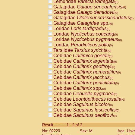
Lemuridae
Varecia variegata
(0)
Galagidae
Galago senegalensis
(0)
Galagidae
Galago demidovii
(0)
Galagidae
Otolemur crassicaudatus
(0)
Galagidae
Galagidae
spp.
(0)
Loridae
Loris tardigradus
(0)
Loridae
Nycticebus coucang
(0)
Loridae
Nycticebus pygmaeus
(0)
Loridae
Perodicticus potto
(0)
Tarsiidae
Tarsius syrichta
(0)
Cebidae
Callimico goeldii
(0)
Cebidae
Callithrix argentata
(0)
Cebidae
Callithrix geoffroyi
(0)
Cebidae
Callithrix humeralifer
(0)
Cebidae
Callithrix jacchus
(0)
Cebidae
Callithrix penicillata
(0)
Cebidae
Callithrix
spp.
(0)
Cebidae
Cebuella pygmaea
(0)
Cebidae
Leontopithecus rosalia
(0)
Cebidae
Saguinus bicolor
(0)
Cebidae
Saguinus fuscicollis
(0)
Cebidae
Saguinus geoffroyi
(0)
Cebidae
Saguinus imperator
(0)
Result-----------1 - 2 of 2
Cebidae
Saguinus labiatus
(0)
No: 02220
Sex: M
Age: Unk
Cebidae
Saguinus leucopus
(0)