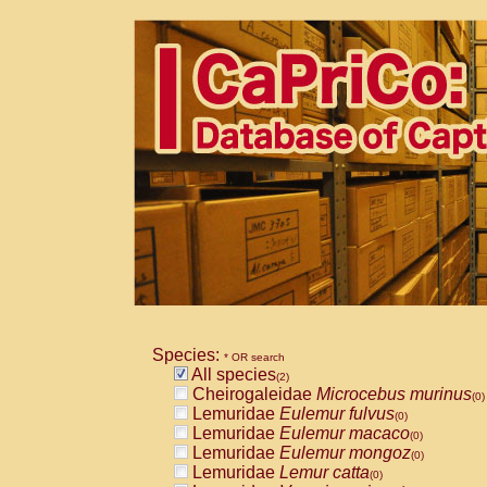
Species:
* OR search
All species
(2)
Cheirogaleidae
Microcebus murinus
(0)
Lemuridae
Eulemur fulvus
(0)
Lemuridae
Eulemur macaco
(0)
Lemuridae
Eulemur mongoz
(0)
Lemuridae
Lemur catta
(0)